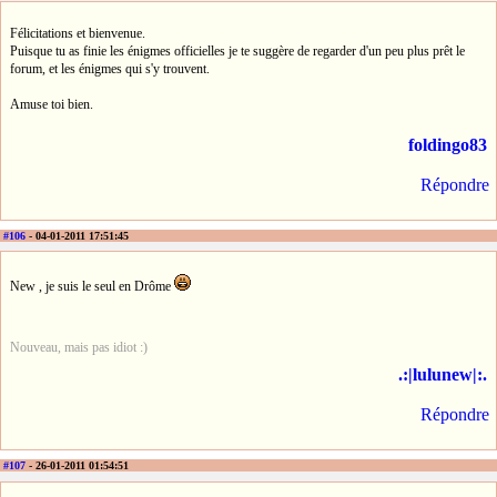
Félicitations et bienvenue.
Puisque tu as finie les énigmes officielles je te suggère de regarder d'un peu plus prêt le
forum, et les énigmes qui s'y trouvent.
Amuse toi bien.
foldingo83
Répondre
#106
- 04-01-2011 17:51:45
New , je suis le seul en Drôme
Nouveau, mais pas idiot :)
.:|lulunew|:.
Répondre
#107
- 26-01-2011 01:54:51