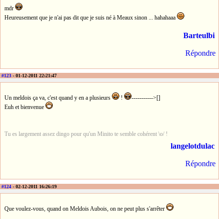
mdr
Heureusement que je n'ai pas dit que je suis né à Meaux sinon ... hahahaaa
Barteulbi
Répondre
#123
- 01-12-2011 22:21:47
Un meldois ça va, c'est quand y en a plusieurs
!
----------->[]
Euh et bienvenue
Tu es largement assez dingo pour qu'un Minito te semble cohérent \o/ !
langelotdulac
Répondre
#124
- 02-12-2011 16:26:19
Que voulez-vous, quand on Meldois Aubois, on ne peut plus s'arrêter