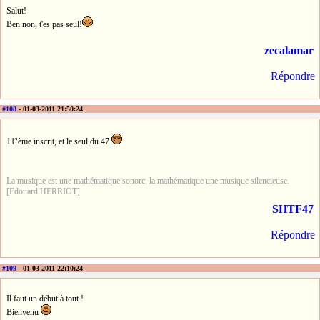
Salut!
Ben non, t'es pas seul!
zecalamar
Répondre
#108
- 01-03-2011 21:50:24
11²ème inscrit, et le seul du 47
La musique est une mathématique sonore, la mathématique une musique silencieuse.
[Edouard HERRIOT]
SHTF47
Répondre
#109
- 01-03-2011 22:10:24
Il faut un début à tout !
Bienvenu