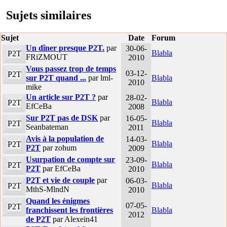
Sujets similaires
Sujet
Date
Forum
Un dîner presque P2T.
par
30-06-
Blabla
P2T
FRiZMOUT
2010
Vous passez trop de temps
03-12-
P2T
sur P2T quand ...
par lml-
Blabla
2010
mike
Un article sur P2T ?
par
28-02-
Blabla
P2T
EfCeBa
2008
Sur P2T pas de DSK
par
16-05-
Blabla
P2T
Seanbateman
2011
Avis à la population de
14-03-
Blabla
P2T
P2T
par zohum
2009
Usurpation de compte sur
23-09-
Blabla
P2T
P2T
par EfCeBa
2010
P2T et vie de couple
par
06-03-
Blabla
P2T
MthS-MlndN
2010
Quand les énigmes
07-05-
P2T
franchissent les frontières
Blabla
2012
de P2T
par Alexein41