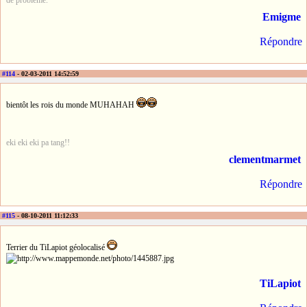
de problème.
Emigme
Répondre
#114
- 02-03-2011 14:52:59
bientôt les rois du monde MUHAHAH
eki eki eki pa tang!!
clementmarmet
Répondre
#115
- 08-10-2011 11:12:33
Terrier du TiLapiot géolocalisé
TiLapiot