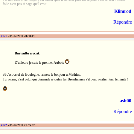
folie n'est pas si sage qu'il croit.
Klimrod
Répondre
#121
- 01-12-2011 20:30:41
Barteulbi a écrit:
D'ailleurs je suis le premier Aubois
Si c'est celui de Boulogne, remets le bonjour à Mathias.
Tu verras, c'est celui qui demande à toutes les Brésiliennes s'il peut vérifier leur féminité !
ash00
Répondre
#122
- 01-12-2011 21:55:52