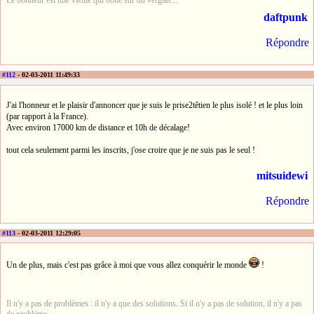
Le bonheur est une vieille qui boite sur du verglas...
daftpunk
Répondre
#112
- 02-03-2011 11:49:33
J'ai l'honneur et le plaisir d'annoncer que je suis le prise2têtien le plus isolé ! et le plus loin
(par rapport à la France).
Avec environ 17000 km de distance et 10h de décalage!
tout cela seulement parmi les inscrits, j'ose croire que je ne suis pas le seul !
mitsuidewi
Répondre
#113
- 02-03-2011 12:29:05
Un de plus, mais c'est pas grâce à moi que vous allez conquérir le monde
!
Il n'y a pas de problèmes : il n'y a que des solutions. Si il n'y a pas de solution, il n'y a pas