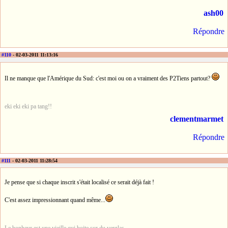
ash00
Répondre
#110
- 02-03-2011 11:13:16
Il ne manque que l'Amérique du Sud: c'est moi ou on a vraiment des P2Tiens partout?
eki eki eki pa tang!!
clementmarmet
Répondre
#111
- 02-03-2011 11:28:54
Je pense que si chaque inscrit s'était localisé ce serait déjà fait !
C'est assez impressionnant quand même...