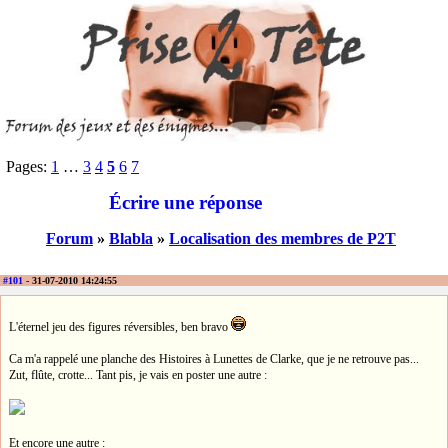
Pages:
1
…
3
4
5
6
7
Écrire une réponse
Forum
»
Blabla
»
Localisation des membres de P2T
#101
- 31-07-2010 14:24:55
L'éternel jeu des figures réversibles, ben bravo
Ca m'a rappelé une planche des Histoires à Lunettes de Clarke, que je ne retrouve pas...
Zut, flûte, crotte... Tant pis, je vais en poster une autre :
Et encore une autre :