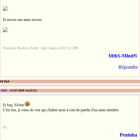
Et encore une autre encore :
Podcasts Modern Zeuhl : http://radio-r2r.fr/?p=298
MthS-MlndN
Répondre
#0 Pub
#102
- 31-07-2010 14:32:12
Et hop, 91ème
C'est fun, je viens de voir que j'habite juste à coté du patelin d'un autre membre.
Iee.
Peninha