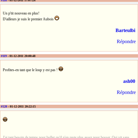
#118
- 01-12-2011 17:07:24
Un p'tit nouveau en plus!
D'ailleurs je suis le premier Aubois
Barteulbi
Répondre
#119
- 01-12-2011 20:00:48
Profites-en tant que le loup y est pas !
ash00
Répondre
#120
- 01-12-2011 20:22:15
J'ai tant besoin de temps pour buller qu'il n'en reste plus assez pour bosser. Qui vit sans