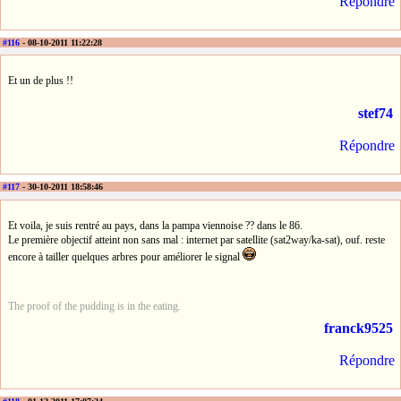
Répondre
#116
- 08-10-2011 11:22:28
Et un de plus !!
stef74
Répondre
#117
- 30-10-2011 18:58:46
Et voila, je suis rentré au pays, dans la pampa viennoise ?? dans le 86.
Le première objectif atteint non sans mal : internet par satellite (sat2way/ka-sat), ouf. reste
encore à tailler quelques arbres pour améliorer le signal
The proof of the pudding is in the eating.
franck9525
Répondre