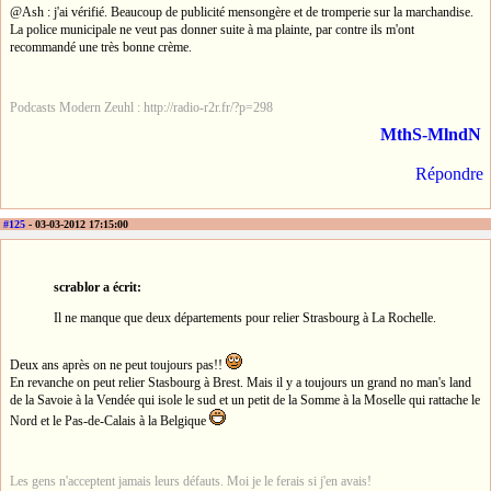
@Ash : j'ai vérifié. Beaucoup de publicité mensongère et de tromperie sur la marchandise.
La police municipale ne veut pas donner suite à ma plainte, par contre ils m'ont
recommandé une très bonne crème.
Podcasts Modern Zeuhl : http://radio-r2r.fr/?p=298
MthS-MlndN
Répondre
#125
- 03-03-2012 17:15:00
scrablor a écrit:
Il ne manque que deux départements pour relier Strasbourg à La Rochelle.
Deux ans après on ne peut toujours pas!!
En revanche on peut relier Stasbourg à Brest. Mais il y a toujours un grand no man's land
de la Savoie à la Vendée qui isole le sud et un petit de la Somme à la Moselle qui rattache le
Nord et le Pas-de-Calais à la Belgique
Les gens n'acceptent jamais leurs défauts. Moi je le ferais si j'en avais!