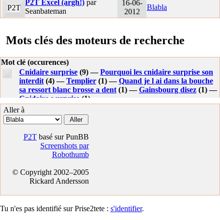
P2T Excel (argh!)
par
16-06-
Blabla
P2T
Seanbateman
2012
Mots clés des moteurs de recherche
Mot clé (occurences)
Cnidaire surprise
(9) —
Pourquoi les cnidaire surprise son
interdit
(4) —
Templier
(1) —
Quand je l ai dans la bouche
sa ressort blanc brosse a dent
(1) —
Gainsbourg disez
(1) —
Cnidaire s urprise
(1) —
Aller à
P2T
basé sur PunBB
Screenshots par
Robothumb
© Copyright 2002–2005
Rickard Andersson
Tu n'es pas identifié sur Prise2tete :
s'identifier
.