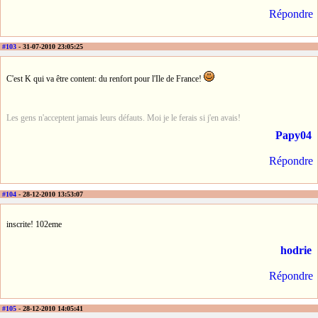
Répondre
#103
- 31-07-2010 23:05:25
C'est K qui va être content: du renfort pour l'Ile de France!
Les gens n'acceptent jamais leurs défauts. Moi je le ferais si j'en avais!
Papy04
Répondre
#104
- 28-12-2010 13:53:07
inscrite! 102eme
hodrie
Répondre
#105
- 28-12-2010 14:05:41