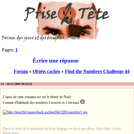
Pages:
1
Écrire une réponse
Forum
»
Objets cachés
»
Find the Numbers Challenge 44
#1
- 10-12-2009 18:53:22
L'opus de cette semaine est sur le thème de Noël.
Comme d'habitude des nombres à trouver et 3 niveaux
Dans le cadre de la quinzaine du beau langage, ne disez pas disez, disez dites. (Julos
Beaucarne)