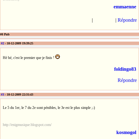
emmaenne
|
|
Répondre
#0 Pub
#2
- 10-12-2009 19:39:25
Hé hé, c'est le premier que je finis !
foldingo83
Répondre
#3
- 10-12-2009 22:31:43
Le 5 du 1er, le 7 du 2e sont pénibles, le 3e est le plus simple ;-)
http://enigmusique.blogspot.com/
kosmogol