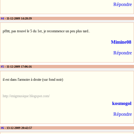
Répondre
#4
- 11-12-2009 14:28:39
pffttt, pas trouvé le 5 du 1er, je recommence un peu plus tard..
Mimine08
Répondre
#5
- 11-12-2009 17:06:16
il est dans l'armoire à droite (sur fond noir)
http://enigmusique.blogspot.com/
kosmogol
Répondre
#6
- 13-12-2009 20:42:57