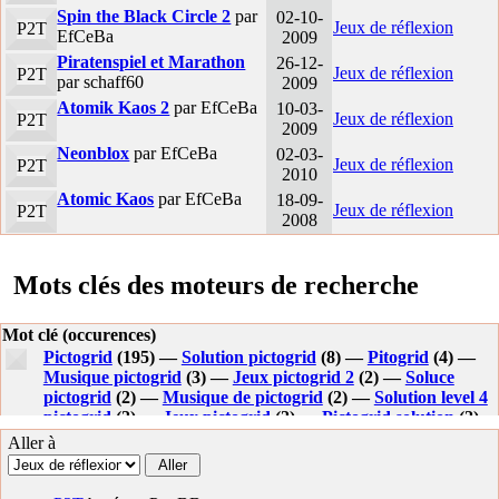
Spin the Black Circle 2
par
02-10-
Jeux de réflexion
P2T
EfCeBa
2009
Piratenspiel et Marathon
26-12-
Jeux de réflexion
P2T
par schaff60
2009
Atomik Kaos 2
par EfCeBa
10-03-
Jeux de réflexion
P2T
2009
Neonblox
par EfCeBa
02-03-
Jeux de réflexion
P2T
2010
Atomic Kaos
par EfCeBa
18-09-
Jeux de réflexion
P2T
2008
Mots clés des moteurs de recherche
Mot clé (occurences)
Pictogrid
(195) —
Solution pictogrid
(8) —
Pitogrid
(4) —
Musique pictogrid
(3) —
Jeux pictogrid 2
(2) —
Soluce
pictogrid
(2) —
Musique de pictogrid
(2) —
Solution level 4
pictogrid
(2) —
Jeux pictogrid
(2) —
Pictogrid solution
(2)
—
Picogrid
(2) —
Pictogrid telecharger
(2) —
Jeu pictogrid
Aller à
(1) —
Pictogrid soluce level
(1) —
Pictogrid*
(1) —
Solution
level 13 de pictogrid
(1) —
Telecharger pictogrid
(1) —
Pictodrid
(1) —
Solution level 8 pictogrid
(1) —
Pictogrif
(1)