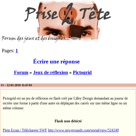
Pages:
1
Écrire une réponse
Forum
»
Jeux de réflexion
»
Pictogrid
#1
- 12-01-2010 11:47:01
Pictogrid est un jeu de réflexion en flash créé par Lilley Design demandant au joueur de
recréer une forme à partir d'une autre en déplaçant des carrés sur une même ligne ou un
même colonne.
Flash non détécté
Plein Ecran / Télécharger SWF
http://www.newgrounds.com/portal/view/524249