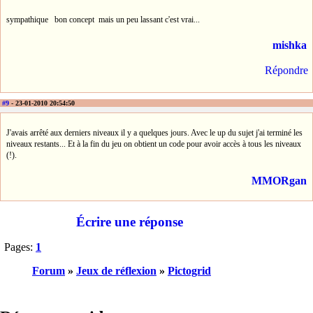
sympathique bon concept mais un peu lassant c'est vrai...
mishka
Répondre
#9
- 23-01-2010 20:54:50
J'avais arrêté aux derniers niveaux il y a quelques jours. Avec le up du sujet j'ai terminé les
niveaux restants... Et à la fin du jeu on obtient un code pour avoir accès à tous les niveaux
(!).
MMORgan
Écrire une réponse
Pages:
1
Forum
»
Jeux de réflexion
»
Pictogrid