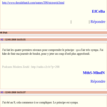
http://www.thesidehatch.com/games/596/pictogrid.html
EfCeBa
|
|
Répondre
#0 Pub
#2
- 12-01-2010 14:35:35
J'ai fait les quatre premiers niveaux pour comprendre le principe : ça a l'air très sympa. J'ai
hâte de finir ma journée de boulot, pour y jeter un coup d'oeil plus approfondi.
Podcasts Modern Zeuhl : http://radio-r2r.fr/?p=298
MthS-MlndN
Répondre
#3
- 12-01-2010 14:51:37
J'ai été au 9, cela commence à se compliquer. Le principe est sympa.