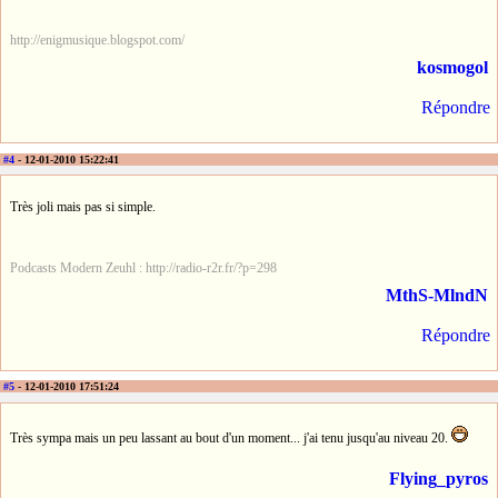
http://enigmusique.blogspot.com/
kosmogol
Répondre
#4
- 12-01-2010 15:22:41
Très joli mais pas si simple.
Podcasts Modern Zeuhl : http://radio-r2r.fr/?p=298
MthS-MlndN
Répondre
#5
- 12-01-2010 17:51:24
Très sympa mais un peu lassant au bout d'un moment... j'ai tenu jusqu'au niveau 20.
Flying_pyros