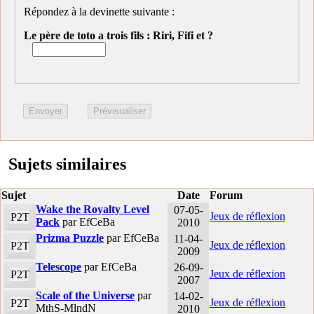
Répondez à la devinette suivante :
Le père de toto a trois fils : Riri, Fifi et ?
Sujets similaires
Sujet
Date
Forum
Wake the Royalty Level
07-05-
Jeux de réflexion
P2T
Pack
par EfCeBa
2010
Prizma Puzzle
par EfCeBa
11-04-
Jeux de réflexion
P2T
2009
Telescope
par EfCeBa
26-09-
Jeux de réflexion
P2T
2007
Scale of the Universe
par
14-02-
Jeux de réflexion
P2T
MthS-MlndN
2010