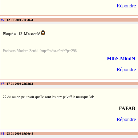
Répondre
#6
- 12-01-2010 21:53:24
Bloqué au 13. M'a saoulé
Podcasts Modern Zeuhl : http://radio-r2r.fr/?p=298
MthS-MlndN
Répondre
#7
- 17-01-2010 23:03:12
22 ^^ ou on peut voir quelle sont les titre je kiff la musique:lol:
FAFAB
Répondre
#8
- 23-01-2010 19:00:48