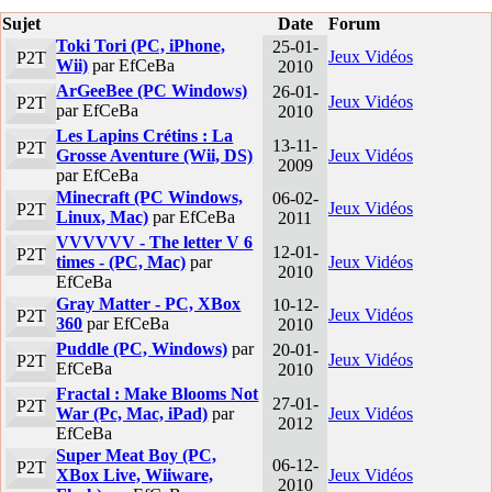
Sujet
Date
Forum
Toki Tori (PC, iPhone,
25-01-
Jeux Vidéos
P2T
Wii)
par EfCeBa
2010
ArGeeBee (PC Windows)
26-01-
Jeux Vidéos
P2T
par EfCeBa
2010
Les Lapins Crétins : La
13-11-
P2T
Grosse Aventure (Wii, DS)
Jeux Vidéos
2009
par EfCeBa
Minecraft (PC Windows,
06-02-
Jeux Vidéos
P2T
Linux, Mac)
par EfCeBa
2011
VVVVVV - The letter V 6
12-01-
P2T
times - (PC, Mac)
par
Jeux Vidéos
2010
EfCeBa
Gray Matter - PC, XBox
10-12-
Jeux Vidéos
P2T
360
par EfCeBa
2010
Puddle (PC, Windows)
par
20-01-
Jeux Vidéos
P2T
EfCeBa
2010
Fractal : Make Blooms Not
27-01-
P2T
War (Pc, Mac, iPad)
par
Jeux Vidéos
2012
EfCeBa
Super Meat Boy (PC,
06-12-
P2T
XBox Live, Wiiware,
Jeux Vidéos
2010