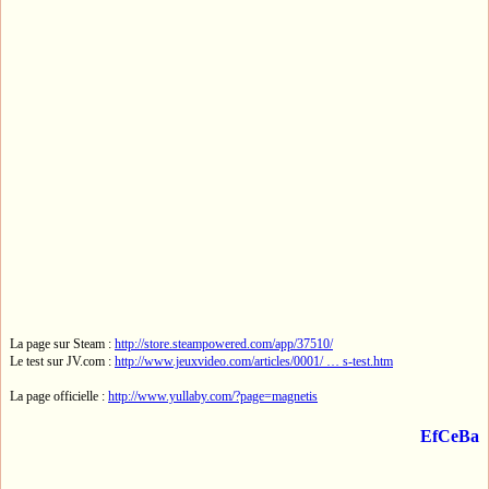
La page sur Steam :
http://store.steampowered.com/app/37510/
Le test sur JV.com :
http://www.jeuxvideo.com/articles/0001/ … s-test.htm
La page officielle :
http://www.yullaby.com/?page=magnetis
EfCeBa