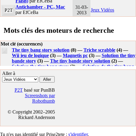
Flash)
par EfCeBa
Antichamber - PC, Mac
31-03-
Jeux Vidéos
P2T
par EfCeBa
2013
Mots clés des moteurs de recherche
Mot clé (occurences)
The tiny bang story solution
(8) —
Triche scrabble
(4) —
Wii jeu de logique
(3) —
Magnetis pc
(3) —
Solution the tiny
bande story
(3) —
The tiny bande story solution
(2) —
Solution the tiny bang story
(2) —
Solution de the tiny bang
story
(1) —
Magnetis
(1) —
+magnetis
(1) —
Solutions the
Aller à
tiny bang story
(1) —
Soluce francais the tiny bang story
(1)
—
Solution the tiny bang
(1) —
Jeu magnetis
(1) —
Wii
magnetis
(1) —
The tiny bang story indice
(1) —
Magnetis
P2T
basé sur PunBB
wii
(1) —
Screenshots par
Robothumb
© Copyright 2002–2005
Rickard Andersson
Tu n'es pas identifié sur Prise2tete :
s'identifier
.