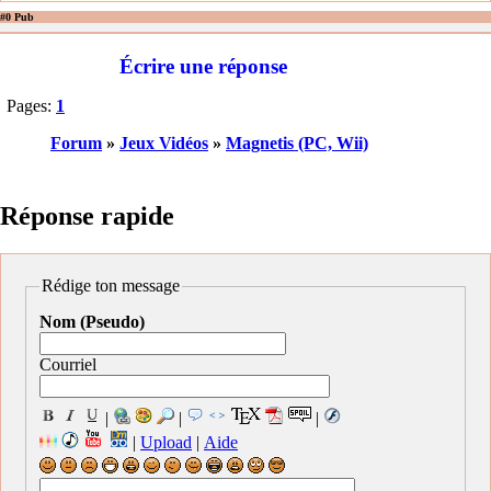
#0 Pub
Écrire une réponse
Pages:
1
Forum
»
Jeux Vidéos
»
Magnetis (PC, Wii)
Réponse rapide
Rédige ton message
Nom (Pseudo)
Courriel
|
|
|
|
Upload
|
Aide