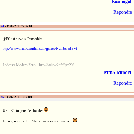
kosmogol
Répondre
#4
- 01-02-2010 22:32:04
@Ef' : si tu veux l'embedder :
http://www.manicmartian.com/games/Numbered.swf
Podcasts Modern Zeuhl : http://radio-r2r.fr/?p=298
MthS-MlndN
Répondre
#5
- 03-02-2010 12:36:04
UP ! Ef', tu peux l'embedder
Et euh, sinon, euh... Même pas réussi le niveau 1