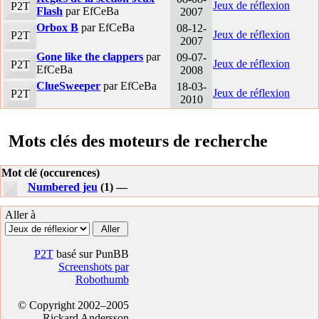
Jeux de réflexion
P2T
Flash
par EfCeBa
2007
Orbox B
par EfCeBa
08-12-
Jeux de réflexion
P2T
2007
Gone like the clappers
par
09-07-
Jeux de réflexion
P2T
EfCeBa
2008
ClueSweeper
par EfCeBa
18-03-
Jeux de réflexion
P2T
2010
Mots clés des moteurs de recherche
Mot clé (occurences)
Numbered jeu
(1) —
Aller à
P2T
basé sur PunBB
Screenshots par
Robothumb
© Copyright 2002–2005
Rickard Andersson