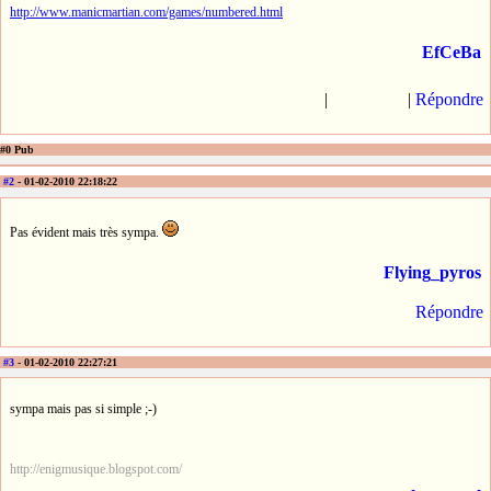
http://www.manicmartian.com/games/numbered.html
EfCeBa
|
|
Répondre
#0 Pub
#2
- 01-02-2010 22:18:22
Pas évident mais très sympa.
Flying_pyros
Répondre
#3
- 01-02-2010 22:27:21
sympa mais pas si simple ;-)
http://enigmusique.blogspot.com/