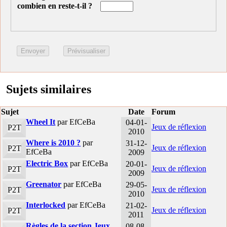
combien en reste-t-il ?
Sujets similaires
Sujet
Date
Forum
Wheel It
par EfCeBa
04-01-
Jeux de réflexion
P2T
2010
Where is 2010 ?
par
31-12-
Jeux de réflexion
P2T
EfCeBa
2009
Electric Box
par EfCeBa
20-01-
Jeux de réflexion
P2T
2009
Greenator
par EfCeBa
29-05-
Jeux de réflexion
P2T
2010
Interlocked
par EfCeBa
21-02-
Jeux de réflexion
P2T
2011
Règles de la section Jeux
08-08-