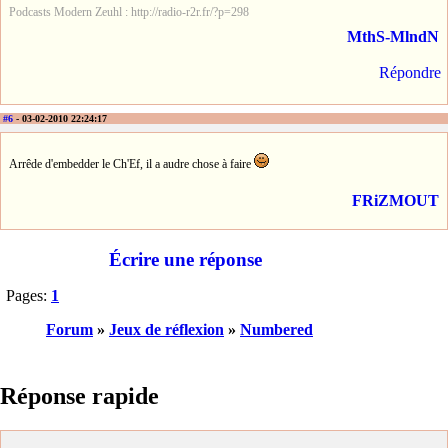
Podcasts Modern Zeuhl : http://radio-r2r.fr/?p=298
MthS-MlndN
Répondre
#6
- 03-02-2010 22:24:17
Arrêde d'embedder le Ch'Ef, il a audre chose à faire
FRiZMOUT
Écrire une réponse
Pages:
1
Forum
»
Jeux de réflexion
»
Numbered
Réponse rapide