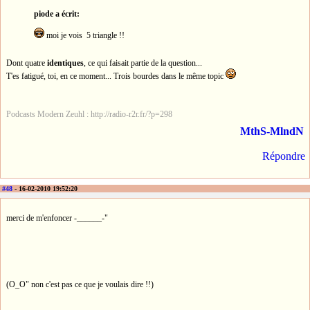
piode a écrit:
moi je vois 5 triangle !!
Dont quatre
identiques
, ce qui faisait partie de la question...
T'es fatigué, toi, en ce moment... Trois bourdes dans le même topic
Podcasts Modern Zeuhl : http://radio-r2r.fr/?p=298
MthS-MlndN
Répondre
#48
- 16-02-2010 19:52:20
merci de m'enfoncer -______-"
(O_O" non c'est pas ce que je voulais dire !!)