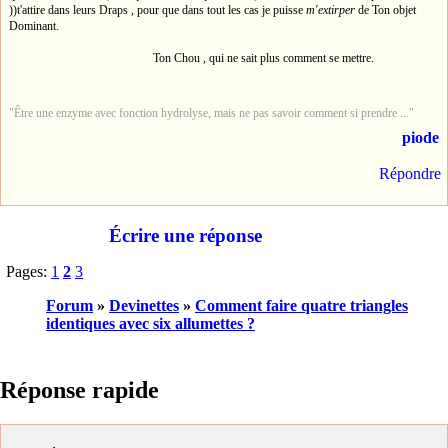
))t'attire dans leurs Draps , pour que dans tout les cas je puisse
m'extirper
de Ton objet
Dominant.
Ton Chou , qui ne sait plus comment se mettre.
"Être une enzyme avec fonction hydrolyse, mais ne pas savoir comment si prendre ..."
piode
Répondre
Écrire une réponse
Pages:
1
2
3
Forum
»
Devinettes
»
Comment faire quatre triangles
identiques avec six allumettes ?
Réponse rapide