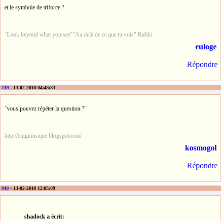
et le symbole de triforce ?
"Look beyond what you see""Au delà de ce que tu vois" Rafiki.
euloge
Répondre
#39
- 13-02-2010 04:43:33
"vous pouvez répéter la question ?"
http://enigmusique.blogspot.com/
kosmogol
Répondre
#40
- 13-02-2010 12:05:09
shadock a écrit: