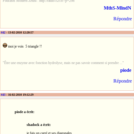
Podcasts Modern Zeuhl : http://radio-r2r.fr/?p=298
MthS-MlndN
Répondre
#42
- 13-02-2010 12:20:57
moi je vois 5 triangle !!
"Être une enzyme avec fonction hydrolyse, mais ne pas savoir comment si prendre ..."
piode
Répondre
#43
- 16-02-2010 19:12:29
piode a écrit:
shadock a écrit:
je fais un carré et ses diagonales.