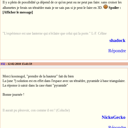
Il y a plein de possibilité ça dépend de ce qu'on peut ou ne peut pas faire. sans croiser les
allumettes je ferais un tétraèdre mais je ne sais pas si je peut le faire en 3D.
Spoiler :
[Afficher le message]
"L'expérience est une lanterne qui n'éclaire que celui qui la porte." L-F. Céline
shadock
Répondre
#32
- 12-02-2010 15:41:59
Merci kosmogol, "prendre de la hauteur" fait du bien
La (une ?) solution est en effet dans l'espace avec un tétraèdre, pyramide à base triangulaire.
La réponse à saisir dans la case étant "pyramide"
Bonne journée !
Il aurait pu pleuvoir, con comme il est ! (Coluche)
NickoGecko
Répondre