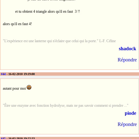
et tu obtient 4 triangle alors qu'il en faut 3 !!
alors qu'il en faut 4!
"L'expérience est une lanterne qui n'éclaire que celui qui la porte." L-F. Céline
shadock
Répondre
#44
- 16-02-2010 19:19:00
autant pour moi
"Être une enzyme avec fonction hydrolyse, mais ne pas savoir comment si prendre ..."
piode
Répondre
#45
- 16-02-2010 19:22:33