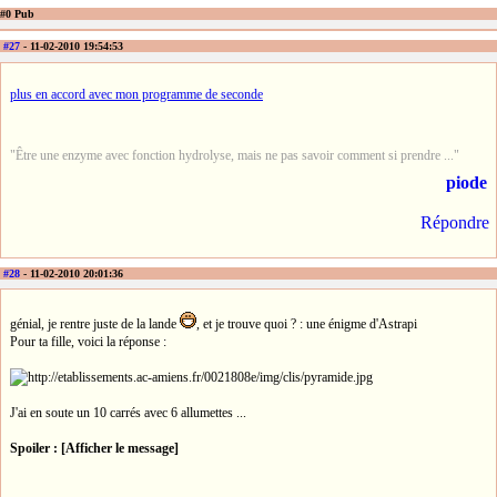
#0 Pub
#27
- 11-02-2010 19:54:53
plus en accord avec mon programme de seconde
"Être une enzyme avec fonction hydrolyse, mais ne pas savoir comment si prendre ..."
piode
Répondre
#28
- 11-02-2010 20:01:36
génial, je rentre juste de la lande
, et je trouve quoi ? : une énigme d'Astrapi
Pour ta fille, voici la réponse :
J'ai en soute un 10 carrés avec 6 allumettes ...
Spoiler : [Afficher le message]