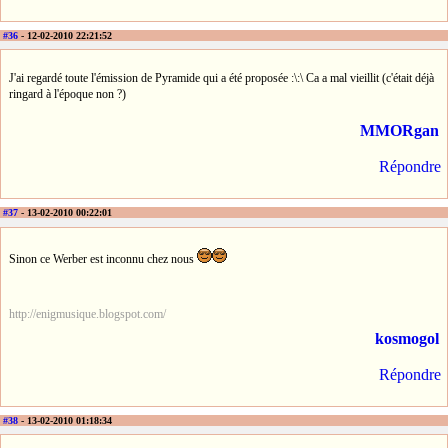
#36
- 12-02-2010 22:21:52
J'ai regardé toute l'émission de Pyramide qui a été proposée :\:\ Ca a mal vieillit (c'était déjà
ringard à l'époque non ?)
MMORgan
Répondre
#37
- 13-02-2010 00:22:01
Sinon ce Werber est inconnu chez nous
http://enigmusique.blogspot.com/
kosmogol
Répondre
#38
- 13-02-2010 01:18:34