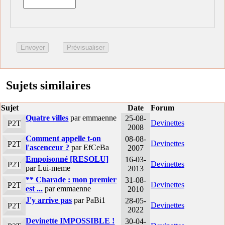
Sujets similaires
Sujet
Date
Forum
Quatre villes
par emmaenne
25-08-
Devinettes
P2T
2008
Comment appelle t-on
08-08-
Devinettes
P2T
l'ascenceur ?
par EfCeBa
2007
Empoisonné [RESOLU]
16-03-
Devinettes
P2T
par Lui-meme
2013
** Charade : mon premier
31-08-
Devinettes
P2T
est ...
par emmaenne
2010
J'y arrive pas
par PaBi1
28-05-
Devinettes
P2T
2022
Devinette IMPOSSIBLE !
30-04-