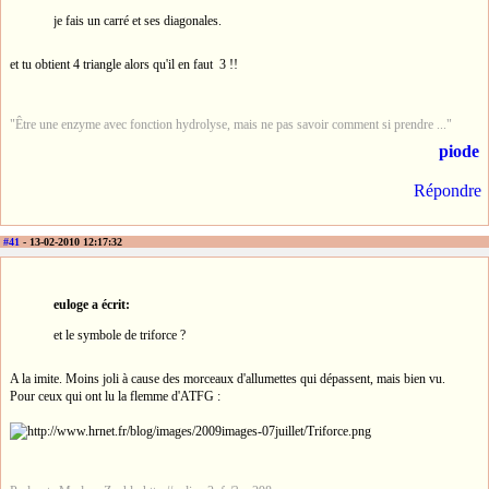
je fais un carré et ses diagonales.
et tu obtient 4 triangle alors qu'il en faut 3 !!
"Être une enzyme avec fonction hydrolyse, mais ne pas savoir comment si prendre ..."
piode
Répondre
#41
- 13-02-2010 12:17:32
euloge a écrit:
et le symbole de triforce ?
A la imite. Moins joli à cause des morceaux d'allumettes qui dépassent, mais bien vu.
Pour ceux qui ont lu la flemme d'ATFG :