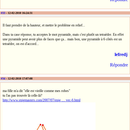
#33
- 12-02-2010 16:24:31
Il faut prendre de la hauteur, et mettre le problème en relief...
Dans ta case réponse, tu acceptes le mot pyramide, mais c'est plutôt un tetraèdre. En effet
une pyramide peut avoir plus de faces que ça... mais bon, une pyramide à 6 côtés est un
tetraèdre, on est d'accord...
lefredj
Répondre
#34
- 12-02-2010 17:07:08
ma fille m'a dit "elle est vieille comme mes robes"
tu l'as pas trouvée là celle-là?
http://www.enigmasters.com/2007/07/enig … vec-6.html