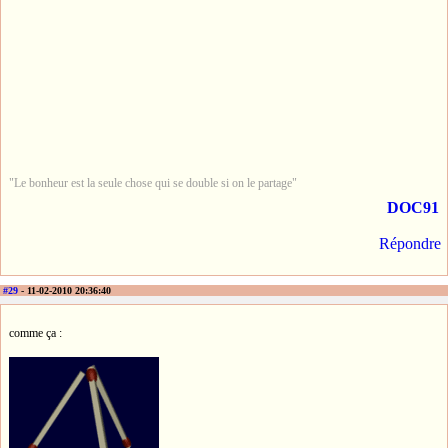
"Le bonheur est la seule chose qui se double si on le partage"
DOC91
Répondre
#29
- 11-02-2010 20:36:40
comme ça :