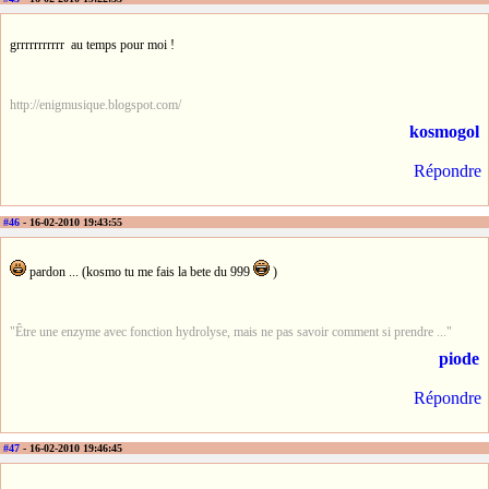
grrrrrrrrrrr au temps pour moi !
http://enigmusique.blogspot.com/
kosmogol
Répondre
#46
- 16-02-2010 19:43:55
pardon ... (kosmo tu me fais la bete du 999
)
"Être une enzyme avec fonction hydrolyse, mais ne pas savoir comment si prendre ..."
piode
Répondre
#47
- 16-02-2010 19:46:45