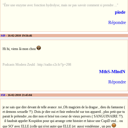
"Être une enzyme avec fonction hydrolyse, mais ne pas savoir comment si prendre ..."
piode
Répondre
#49
- 16-02-2010 19:56:46
Hi hi, viens là mon chou
Podcasts Modern Zeuhl : http://radio-r2r.fr/?p=298
MthS-MlndN
Répondre
#50
- 16-02-2010 21:45:04
je ne sais que dire devant de telle avance .toi ,Oh magicien de la drague , dieu du fantasme (
et demons sexuelle ?!) .Dois-je dire oui et finir embroché sur ton appareil , plus petit que tu
parait le prétendre ,ou dire non et brisé ton coeur de vieux pervers ( SANGUINAIRE ??).
il faudrait appeler Kospidon pour qui arrange cette histoire et faisse une CupiD end... ou
que SO' avec ELLE (celle qui n'est autre que ELLE (et aussi vendéenne , un peu