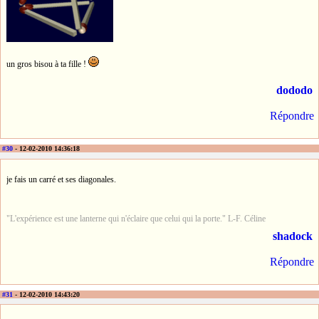
un gros bisou à ta fille !
dododo
Répondre
#30
- 12-02-2010 14:36:18
je fais un carré et ses diagonales.
"L'expérience est une lanterne qui n'éclaire que celui qui la porte." L-F. Céline
shadock
Répondre
#31
- 12-02-2010 14:43:20