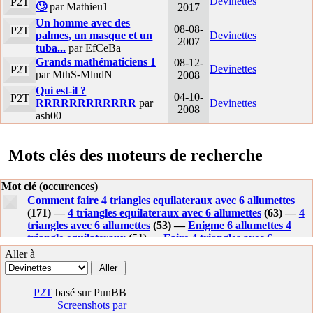
Devinettes
P2T
🙄
par Mathieu1
2017
Un homme avec des
08-08-
P2T
palmes, un masque et un
Devinettes
2007
tuba...
par EfCeBa
Grands mathématiciens 1
08-12-
Devinettes
P2T
par MthS-MlndN
2008
Qui est-il ?
04-10-
P2T
RRRRRRRRRRRR
par
Devinettes
2008
ash00
Mots clés des moteurs de recherche
Mot clé (occurences)
Comment faire 4 triangles equilateraux avec 6 allumettes
(171) —
4 triangles equilateraux avec 6 allumettes
(63) —
4
triangles avec 6 allumettes
(53) —
Enigme 6 allumettes 4
triangle equilateraux
(51) —
Faire 4 triangles avec 6
allumettes
(49) —
Comment creer 4 triangles equilateraux
Aller à
avec 6 allumettes
(48) —
Faire 4 triangles equilateraux avec
6 allumettes
(42) —
Comment faire 4 triangles avec 6
allumettes
(38) —
Comment faire quatre triangles
P2T
basé sur PunBB
equilateraux avec six allumettes
(37) —
Quatre triangles
Screenshots par