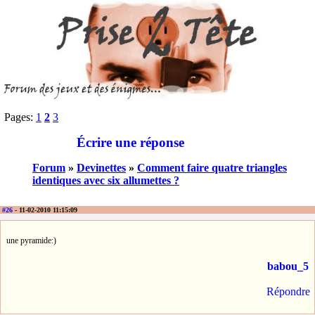
Pages:
1
2
3
Écrire une réponse
Forum
»
Devinettes
»
Comment faire quatre triangles
identiques avec six allumettes ?
#26
- 11-02-2010 11:15:09
une pyramide:)
babou_5
Répondre