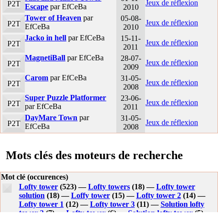
Jeux de réflexion
P2T
Escape
par EfCeBa
2010
Tower of Heaven
par
05-08-
Jeux de réflexion
P2T
EfCeBa
2010
Jacko in hell
par EfCeBa
15-11-
Jeux de réflexion
P2T
2011
MagnetiBall
par EfCeBa
28-07-
Jeux de réflexion
P2T
2009
Carom
par EfCeBa
31-05-
Jeux de réflexion
P2T
2008
Super Puzzle Platformer
23-06-
Jeux de réflexion
P2T
par EfCeBa
2011
DayMare Town
par
31-05-
Jeux de réflexion
P2T
EfCeBa
2008
Mots clés des moteurs de recherche
Mot clé (occurences)
Lofty tower
(523) —
Lofty towers
(18) —
Lofty tower
solution
(18) —
Loffy tower
(15) —
Lofty tower 2
(14) —
Lofty tower 1
(12) —
Lofty tower 3
(11) —
Solution lofty
tower 2
(7) —
Lofty-tower
(6) —
Solution lofty tower
(5) —