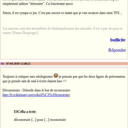
simplement utiliser "démonter". Ca fonctionne aussi.
Sinon, il est sympa ce jeu. C'est pas encore ce matin que je vais avancer dans mon TFE...
Les insectes sont des invertébrés de l'embranchement des articulés. Il n'y a pas de quoi se
vanter. [Pierre Desproges]
bullicite
Répondre
#4
- 07-04-2010 12:48:21
Toujours à critiquer mes néologismes
je pensais pas que les deux lignes de présentation
que je prends tant de mal à écrire étaient lues ^^
Déconstruire : Démolir dans le but de reconstruire.
http://fr.wiktionary.org/wiki/d%C3%A9construire
EfCeBa a écrit:
déconstruire [...] pour [...] reconstruire