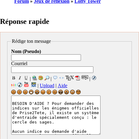
Forum
»
Jeux de réflexion
»
Lofty Tower
Réponse rapide
Rédige ton message
Nom (Pseudo)
Courriel
|
|
|
|
Upload
|
Aide