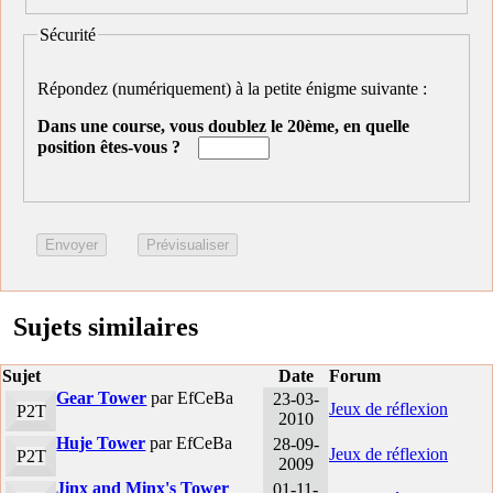
Sécurité
Répondez (numériquement) à la petite énigme suivante :
Dans une course, vous doublez le 20ème, en quelle
position êtes-vous ?
Sujets similaires
Sujet
Date
Forum
Gear Tower
par EfCeBa
23-03-
Jeux de réflexion
P2T
2010
Huje Tower
par EfCeBa
28-09-
Jeux de réflexion
P2T
2009
Jinx and Minx's Tower
01-11-