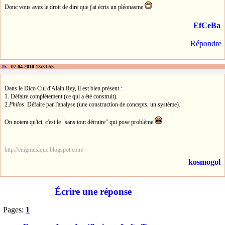
Donc vous avez le droit de dire que j'ai écris un pléonasme
EfCeBa
Répondre
#5
- 07-04-2010 13:33:55
Dans le Dico Cul d'Alain Rey, il est bien présent :
1. Défaire complètement (ce qui a été construit).
2.
Philos
. Défaire par l'analyse (une construction de concepts, un système).
On notera qu'ici, c'est le "sans tout détruire" qui pose problème
http://enigmusique.blogspot.com/
kosmogol
Écrire une réponse
Pages:
1