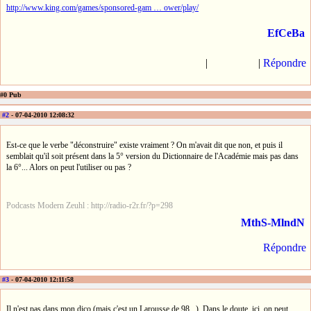
http://www.king.com/games/sponsored-gam … ower/play/
EfCeBa
|
|
Répondre
#0 Pub
#2
- 07-04-2010 12:08:32
Est-ce que le verbe "déconstruire" existe vraiment ? On m'avait dit que non, et puis il
semblait qu'il soit présent dans la 5° version du Dictionnaire de l'Académie mais pas dans
la 6°... Alors on peut l'utiliser ou pas ?
Podcasts Modern Zeuhl : http://radio-r2r.fr/?p=298
MthS-MlndN
Répondre
#3
- 07-04-2010 12:11:58
Il n'est pas dans mon dico (mais c'est un Larousse de 98...). Dans le doute, ici, on peut