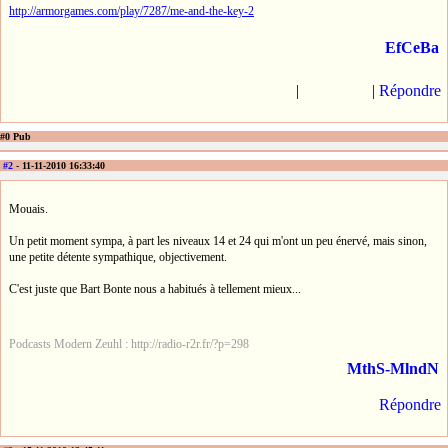
http://armorgames.com/play/7287/me-and-the-key-2
EfCeBa
|
|
Répondre
#0 Pub
#2
- 11-11-2010 16:33:40
Mouais.
Un petit moment sympa, à part les niveaux 14 et 24 qui m'ont un peu énervé, mais sinon,
une petite détente sympathique, objectivement.
C'est juste que Bart Bonte nous a habitués à tellement mieux...
Podcasts Modern Zeuhl : http://radio-r2r.fr/?p=298
MthS-MlndN
Répondre