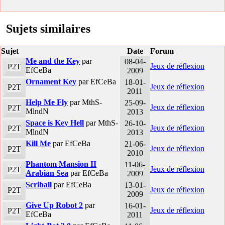
Sujets similaires
Sujet
Date
Forum
Me and the Key
par
08-04-
Jeux de réflexion
P2T
EfCeBa
2009
Ornament Key
par EfCeBa
18-01-
Jeux de réflexion
P2T
2011
Help Me Fly
par MthS-
25-09-
Jeux de réflexion
P2T
MlndN
2013
Space is Key Hell
par MthS-
26-10-
Jeux de réflexion
P2T
MlndN
2013
Kill Me
par EfCeBa
21-06-
Jeux de réflexion
P2T
2010
Phantom Mansion II
11-06-
Jeux de réflexion
P2T
Arabian Sea
par EfCeBa
2009
Scriball
par EfCeBa
13-01-
Jeux de réflexion
P2T
2009
Give Up Robot 2
par
16-01-
Jeux de réflexion
P2T
EfCeBa
2011