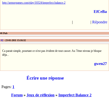
http://armorgames.com/play/10324/imperfect-balance-2
EfCeBa
|
|
Répondre
#0 Pub
#2
- 23-01-2011 15:16:32
Ca parait simple, pourtant ce n'est pas évident de tout casser. Au 7ème niveau je bloque
déja...
gwen27
Écrire une réponse
Pages:
1
Forum
»
Jeux de réflexion
»
Imperfect Balance 2