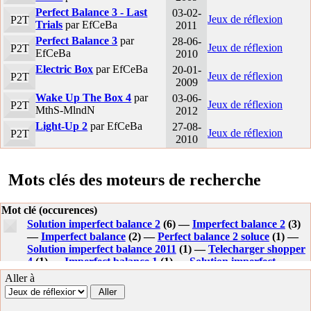
Perfect Balance 3 - Last
03-02-
Jeux de réflexion
P2T
Trials
par EfCeBa
2011
Perfect Balance 3
par
28-06-
Jeux de réflexion
P2T
EfCeBa
2010
Electric Box
par EfCeBa
20-01-
Jeux de réflexion
P2T
2009
Wake Up The Box 4
par
03-06-
Jeux de réflexion
P2T
MthS-MlndN
2012
Light-Up 2
par EfCeBa
27-08-
Jeux de réflexion
P2T
2010
Mots clés des moteurs de recherche
Mot clé (occurences)
Solution imperfect balance 2
(6) —
Imperfect balance 2
(3)
—
Imperfect balance
(2) —
Perfect balance 2 soluce
(1) —
Solution imperfect balance 2011
(1) —
Telecharger shopper
4
(1) —
Imperfect balance 1
(1) —
Solution imperfect
balance
(1) —
Soluce imperfect balance
(1) —
Imperfect
Aller à
balance 2 reponce
(1) —
Imperfect balance 2 walkthrough
(1) —
Imperfect balance 2 walkthough 2 walkthough
(1) —