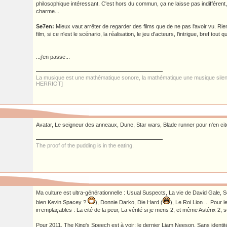
philosophique intéressant. C'est hors du commun, ça ne laisse pas indifférent, 
charme...
Se7en:
Mieux vaut arrêter de regarder des films que de ne pas l'avoir vu. Rie
film, si ce n'est le scénario, la réalisation, le jeu d'acteurs, l'intrigue, bref tout qu
...j'en passe...
La musique est une mathématique sonore, la mathématique une musique sile
HERRIOT]
Avatar, Le seigneur des anneaux, Dune, Star wars, Blade runner pour n'en cit
The proof of the pudding is in the eating.
Ma culture est ultra-générationnelle : Usual Suspects, La vie de David Gale,
bien Kevin Spacey ?
), Donnie Darko, Die Hard (
), Le Roi Lion ... Pour
irremplaçables : La cité de la peur, La vérité si je mens 2, et même Astérix 2, s
Pour 2011, The King's Speech est à voir; le dernier Liam Neeson, Sans identit