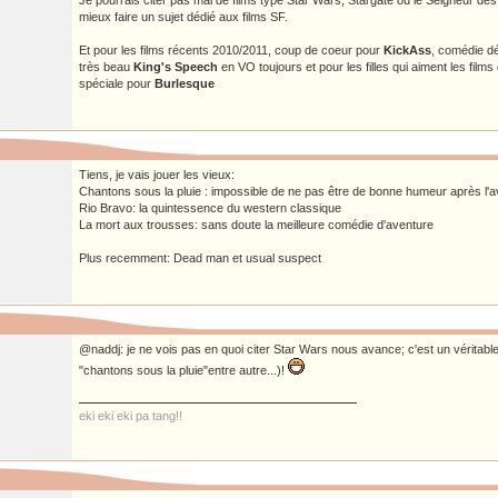
Je pourrais citer pas mal de films type Star Wars, Stargate ou le Seigneur des
mieux faire un sujet dédié aux films SF.
Et pour les films récents 2010/2011, coup de coeur pour
KickAss
, comédie dé
très beau
King's Speech
en VO toujours et pour les filles qui aiment les films 
spéciale pour
Burlesque
Tiens, je vais jouer les vieux:
Chantons sous la pluie : impossible de ne pas être de bonne humeur après l'av
Rio Bravo: la quintessence du western classique
La mort aux trousses: sans doute la meilleure comédie d'aventure
Plus recemment: Dead man et usual suspect
@naddj: je ne vois pas en quoi citer Star Wars nous avance; c'est un véritab
"chantons sous la pluie"entre autre...)!
eki eki eki pa tang!!