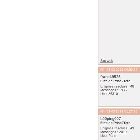
Site web
#5
- 03-03-2011 00:00:37
franck9525
Elite de Prise2Tete
Enigmes résolues : 48
Messages : 1935
Lieu: 86310
#6
- 03-03-2011 01:27:30
L00ping007
Elite de Prise2Tete
Enigmes résolues : 49
Messages : 2010
Lieu: Paris