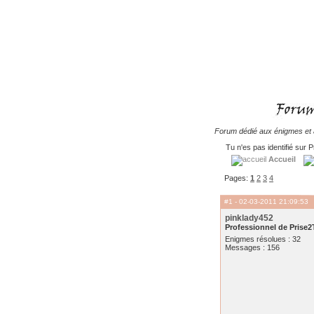
Forum dédié aux énigmes et à
Tu n'es pas identifié sur P
Accueil
Pages:
1
2
3
4
#1
- 02-03-2011 21:09:53
pinklady452
Professionnel de Prise2
Enigmes résolues : 32
Messages : 156