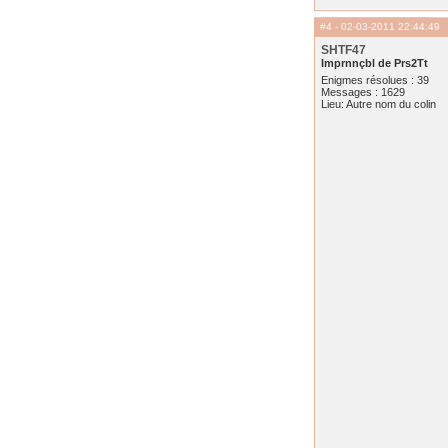
#4
- 02-03-2011 22:44:49
SHTF47
Imprnnçbl de Prs2Tt
Enigmes résolues : 39
Messages : 1629
Lieu: Autre nom du colin