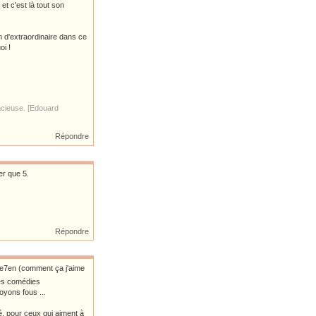
et c'est là tout son
n d'extraordinaire dans ce
oi !
ncieuse. [Edouard
Répondre
er que 5.
Répondre
 Se7en (comment ça j'aime
 les comédies
oyons fous ...
é, pour ceux qui aiment à