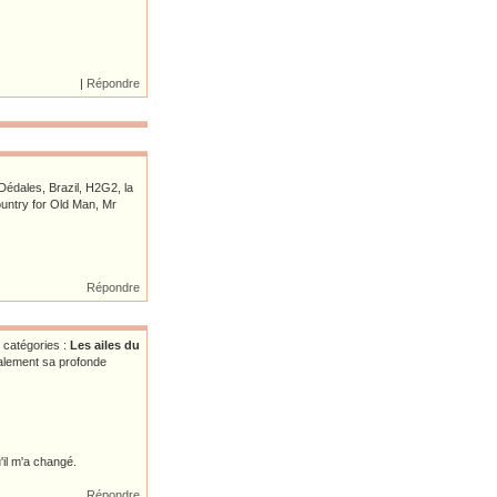
|
Répondre
Dédales, Brazil, H2G2, la
ountry for Old Man, Mr
Répondre
 catégories :
Les ailes du
nalement sa profonde
'il m'a changé.
Répondre