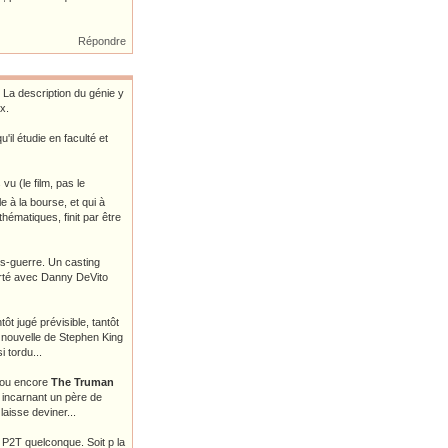
Répondre
 La description du génie y
x.
'il étudie en faculté et
u (le film, pas le
lle à la bourse, et qui à
hématiques, finit par être
ès-guerre. Un casting
arté avec Danny DeVito
t jugé prévisible, tantôt
 nouvelle de Stephen King
 tordu...
 ou encore
The Truman
 incarnant un père de
laisse deviner...
P2T quelconque. Soit p la