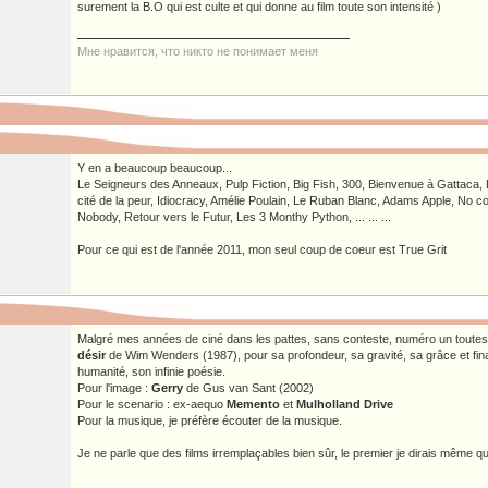
surement la B.O qui est culte et qui donne au film toute son intensité )
Мне нравится, что никто не понимает меня
Y en a beaucoup beaucoup...
Le Seigneurs des Anneaux, Pulp Fiction, Big Fish, 300, Bienvenue à Gattaca, 
cité de la peur, Idiocracy, Amélie Poulain, Le Ruban Blanc, Adams Apple, No c
Nobody, Retour vers le Futur, Les 3 Monthy Python, ... ... ...
Pour ce qui est de l'année 2011, mon seul coup de coeur est True Grit
Malgré mes années de ciné dans les pattes, sans conteste, numéro un toutes
désir
de Wim Wenders (1987), pour sa profondeur, sa gravité, sa grâce et fi
humanité, son infinie poésie.
Pour l'image :
Gerry
de Gus van Sant (2002)
Pour le scenario : ex-aequo
Memento
et
Mulholland Drive
Pour la musique, je préfère écouter de la musique.
Je ne parle que des films irremplaçables bien sûr, le premier je dirais même qu