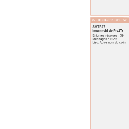
#7
- 03-03-2011 08:30:52
SHTF47
Imprnnçbl de Prs2Tt
Enigmes résolues : 39
Messages : 1629
Lieu: Autre nom du colin