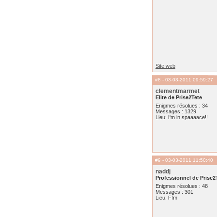
Site web
#8
- 03-03-2011 09:59:27
clementmarmet
Elite de Prise2Tete
Enigmes résolues : 34
Messages : 1329
Lieu: I'm in spaaaace!!
#9
- 03-03-2011 11:50:40
naddj
Professionnel de Prise2
Enigmes résolues : 48
Messages : 301
Lieu: Ffm