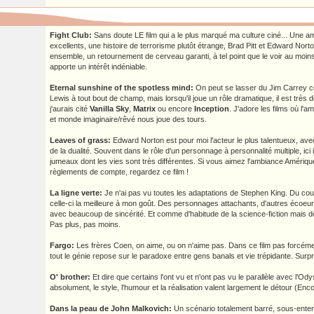
Fight Club:
Sans doute LE film qui a le plus marqué ma culture ciné... Une a
excellents, une histoire de terrorisme plutôt étrange, Brad Pitt et Edward Norto
ensemble, un retournement de cerveau garanti, à tel point que le voir au moin
apporte un intérêt indéniable.
Eternal sunshine of the spotless mind:
On peut se lasser du Jim Carrey c
Lewis à tout bout de champ, mais lorsqu'il joue un rôle dramatique, il est trè
j'aurais cité
Vanilla Sky
,
Matrix
ou encore
Inception
. J'adore les films où l'
et monde imaginaire/rêvé nous joue des tours.
Leaves of grass:
Edward Norton est pour moi l'acteur le plus talentueux, ave
de la dualité. Souvent dans le rôle d'un personnage à personnalité multiple, ici 
jumeaux dont les vies sont très différentes. Si vous aimez l'ambiance Amériqu
règlements de compte, regardez ce film !
La ligne verte:
Je n'ai pas vu toutes les adaptations de Stephen King. Du coup,
celle-ci la meilleure à mon goût. Des personnages attachants, d'autres écoeur
avec beaucoup de sincérité. Et comme d'habitude de la science-fiction mais d
Pas plus, pas moins.
Fargo:
Les frères Coen, on aime, ou on n'aime pas. Dans ce film pas forcéme
tout le génie repose sur le paradoxe entre gens banals et vie trépidante. Surp
O' brother:
Et dire que certains l'ont vu et n'ont pas vu le parallèle avec l'Od
absolument, le style, l'humour et la réalisation valent largement le détour (Enc
Dans la peau de John Malkovich:
Un scénario totalement barré, sous-ente