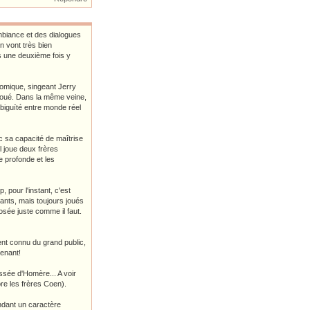
mbiance et des dialogues
n vont très bien
s une deuxième fois y
omique, singeant Jerry
s doué. Dans la même veine,
ambiguïté entre monde réel
c sa capacité de maîtrise
il joue deux frères
e profonde et les
 pour l'instant, c'est
ants, mais toujours joués
osée juste comme il faut.
nt connu du grand public,
renant!
yssée d'Homère... A voir
ore les frères Coen).
ndant un caractère