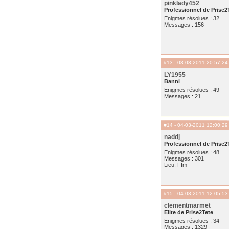
pinklady452
Professionnel de Prise2
Enigmes résolues : 32
Messages : 156
#13
- 03-03-2011 20:57:24
LY1955
Banni
Enigmes résolues : 49
Messages : 21
#14
- 04-03-2011 12:00:29
naddj
Professionnel de Prise2
Enigmes résolues : 48
Messages : 301
Lieu: Ffm
#15
- 04-03-2011 12:05:53
clementmarmet
Elite de Prise2Tete
Enigmes résolues : 34
Messages : 1329