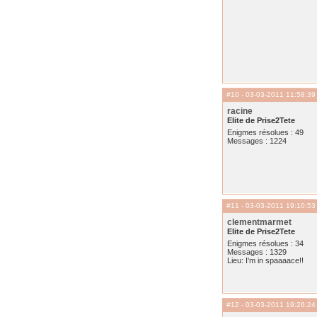
#10
- 03-03-2011 11:58:39
racine
Elite de Prise2Tete
Enigmes résolues : 49
Messages : 1224
#11
- 03-03-2011 19:10:53
clementmarmet
Elite de Prise2Tete
Enigmes résolues : 34
Messages : 1329
Lieu: I'm in spaaaace!!
#12
- 03-03-2011 19:26:24