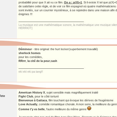
probabilité pour que X ait vu ce film.
On a : p(X)=1
. Si il existe X tel que p(X)
de satisfaire cette règle, et de voir ce film espagnol où quatre mathématicien
sont invités, sur un courrier mystérieux, à se rejoindre dans une maison afin 
énigmes !!!
La musique est une mathématique sonore, la mathématique une musique sile
HERRIOT]
Démineur
- titre original: the hurt locker(superbement travaillé)
sherlock homes
pour les comédies,
RRrrr
,
la cité de la peur
,
cash
eki eki eki pa tang!!
American History X
, sujet sensible mais magnifiquement traité
Tete
Fight Club
, pour le côté torturé
Bienvenue à Gattaca
, film touchant qui évoque les dérives de l'eugénisme
Love Actually
, comédie romantique chorale. A mon sens, la meilleure du genr
Comme t'y es belle
, l'autre meilleure du même genre