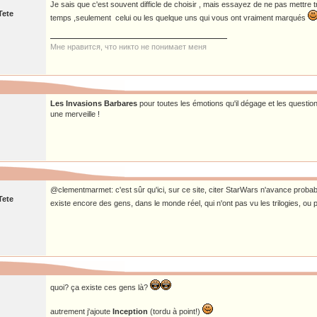
Je sais que c'est souvent difficle de choisir , mais essayez de ne pas mettre 
Tete
temps ,seulement celui ou les quelque uns qui vous ont vraiment marqués
Мне нравится, что никто не понимает меня
Les Invasions Barbares
pour toutes les émotions qu'il dégage et les questions
une merveille !
@clementmarmet: c'est sûr qu'ici, sur ce site, citer StarWars n'avance proba
Tete
existe encore des gens, dans le monde réel, qui n'ont pas vu les trilogies, ou 
quoi? ça existe ces gens là?
autrement j'ajoute
Inception
(tordu à point!)