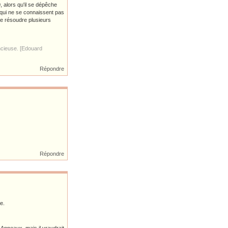
=0, alors qu'il se dépêche
s qui ne se connaissent pas
de résoudre plusieurs
ncieuse. [Edouard
Répondre
Répondre
e.