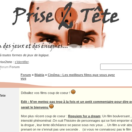
 toutes formes de jeux de logique.
rise2tete :
s'identifier
.
Forum
Forum
»
Blabla
»
Cinéma : Les meilleurs films que vous ayez
vus
Déballez vos films coup de coeur !
Tete
Edit : N'en mettez pas trop à la fois et un petit commentaire pour dire
serait le bienvenu
Mon plus récent coup de coeur :
Requiem for a dream
: Un film boulversant 
intensité phénoménal .On suit l"histoire de personnages qui se font emporter d
la drogue , leur lente déchéance se passe sous nos yeux ... Un film a voir abso
prenant on ne s'ennuit pas une seconde . (si vous ne connaissez pas le film