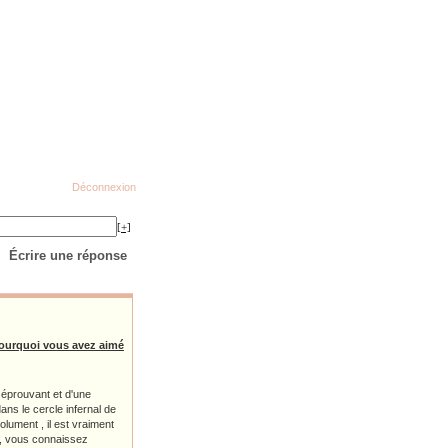
Déconnexion
[+]
Écrire une réponse
 pourquoi vous avez aimé
, éprouvant et d'une
ans le cercle infernal de
lument , il est vraiment
 , vous connaissez