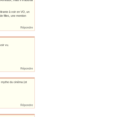
 Anneaux, mais il vraudrait
lirante à voir en VO, un
de filles, une mention
Répondre
oir vu.
Répondre
le mythe du cinéma (et
Répondre