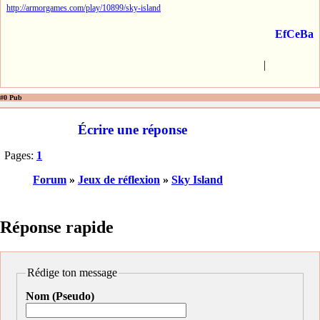
http://armorgames.com/play/10899/sky-island
EfCeBa
|
#0 Pub
Écrire une réponse
Pages:
1
Forum
»
Jeux de réflexion
»
Sky Island
Réponse rapide
Rédige ton message
Nom (Pseudo)