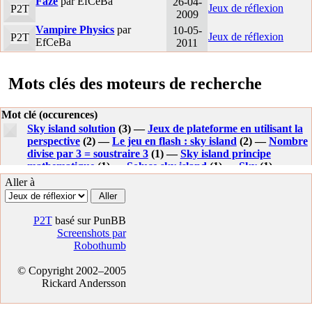
Faze
par EfCeBa
26-04-
Jeux de réflexion
P2T
2009
Vampire Physics
par
10-05-
Jeux de réflexion
P2T
EfCeBa
2011
Mots clés des moteurs de recherche
Mot clé (occurences)
Sky island solution
(3) —
Jeux de plateforme en utilisant la
perspective
(2) —
Le jeu en flash : sky island
(2) —
Nombre
divise par 3 = soustraire 3
(1) —
Sky island principe
mathematique
(1) —
Soluce sky island
(1) —
Sky
(1) —
Aller à
P2T
basé sur PunBB
Screenshots par
Robothumb
© Copyright 2002–2005
Rickard Andersson