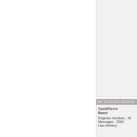
#8
- 02-05-2011 20:23:44
SaintPierre
Banni
Enigmes résolues : 42
Messages : 2063
Lieu: Annecy