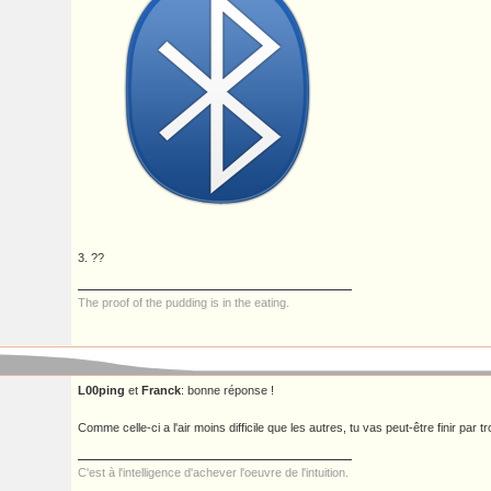
3. ??
The proof of the pudding is in the eating.
L00ping
et
Franck
: bonne réponse !
Comme celle-ci a l'air moins difficile que les autres, tu vas peut-être finir par t
C'est à l'intelligence d'achever l'oeuvre de l'intuition.