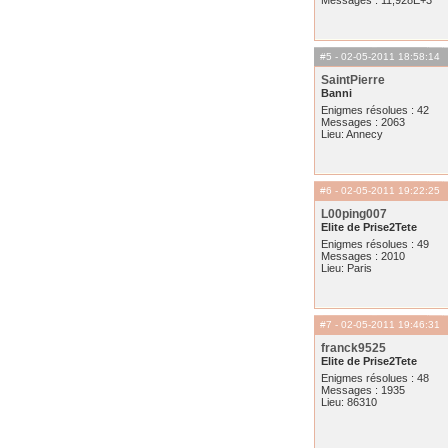
Messages : 11,928E+3
#5
- 02-05-2011 18:58:14
SaintPierre
Banni
Enigmes résolues : 42
Messages : 2063
Lieu: Annecy
#6
- 02-05-2011 19:22:25
L00ping007
Elite de Prise2Tete
Enigmes résolues : 49
Messages : 2010
Lieu: Paris
#7
- 02-05-2011 19:46:31
franck9525
Elite de Prise2Tete
Enigmes résolues : 48
Messages : 1935
Lieu: 86310