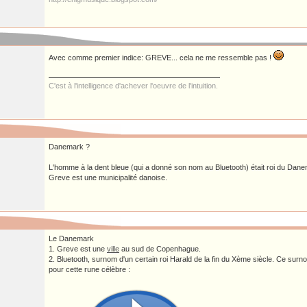
Avec comme premier indice: GREVE... cela ne me ressemble pas !
C'est à l'intelligence d'achever l'oeuvre de l'intuition.
Danemark ?
L'homme à la dent bleue (qui a donné son nom au Bluetooth) était roi du Dane
Greve est une municipalité danoise.
Le Danemark
1. Greve est une
ville
au sud de Copenhague.
2. Bluetooth, surnom d'un certain roi Harald de la fin du Xème siècle. Ce surno
pour cette rune célèbre :