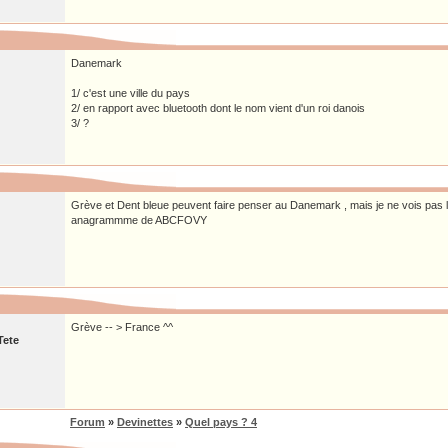
Danemark
1/ c'est une ville du pays
2/ en rapport avec bluetooth dont le nom vient d'un roi danois
3/ ?
Grève et Dent bleue peuvent faire penser au Danemark , mais je ne vois pas 
anagrammme de ABCFOVY
Grève -- > France ^^
Tete
Forum
»
Devinettes
»
Quel pays ? 4