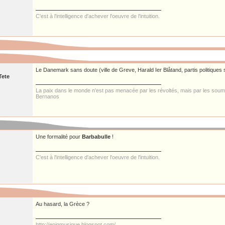
C'est à l'intelligence d'achever l'oeuvre de l'intuition.
Le Danemark sans doute (ville de Greve, Harald Ier Blåtand, partis politiques 
Tete
La paix dans le monde n'est pas menacée par les révoltés, mais par les 
Bernanos
Une formalité pour
Barbabulle
!
C'est à l'intelligence d'achever l'oeuvre de l'intuition.
Au hasard, la Grèce ?
http://enigmusique.blogspot.com/