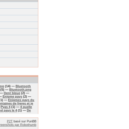
png
(14) —
Bluetooth
(5) —
Bluetooth.png
 —
Dent bleue
(2) —
 —
Enigme pays
(2) —
(1) —
Enigmes pays du
ntaines de freres et je
—
Pyas 4
(1) —
4 quelle
el pays le 4
(1) —
De
P2T
basé sur PunBB
reenshots par Robothumb