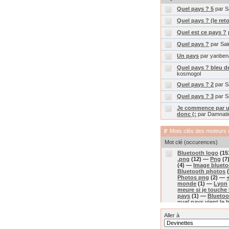
Quel pays ? 5
par S
Quel pays ? (le ret
Quel est ce pays ?
Quel pays ?
par Sai
Un pays
par yanben
Quel pays ? bleu de 
kosmogol
Quel pays ? 2
par S
Quel pays ? 3
par S
Je commence par un 
donc (:
par Damnati
Mots clés des moteurs 
Mot clé (occurences)
Bluetooth logo
(15
.png
(12) —
Png
(7
(4) —
Image bluet
Bluetooth photos
Photos png
(2) —
monde
(1) —
Lyon
meure si je touche 
pays
(1) —
Bluetoo
quel pays vient le 
Aller à