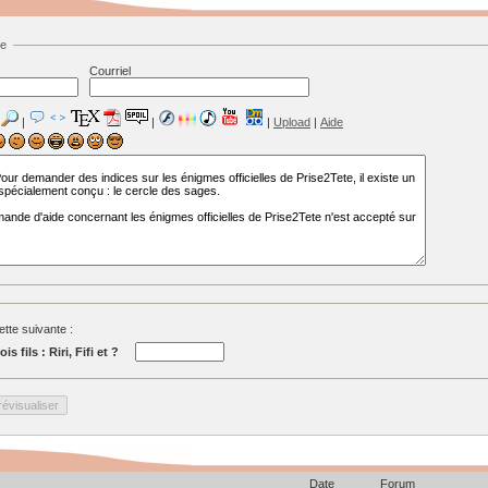
ge
Courriel
|
|
|
Upload
|
Aide
tte suivante :
s fils : Riri, Fifi et ?
Date
Forum