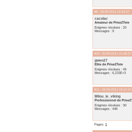
#9
- 03-05-2011 21:33:27
cacolac
Amateur de Prise2Tete
Enigmes résolues : 20
Messages : 9
#10
- 03-05-2011 21:46:27
gwen27
Elite de Prise2Tete
Enigmes résolues : 49
Messages : 6,233E+3
#11
- 04-05-2011 15:12:10
Milou_le_viking
Professionnel de Prise2
Enigmes résolues : 30
Messages : 446
Pages:
1