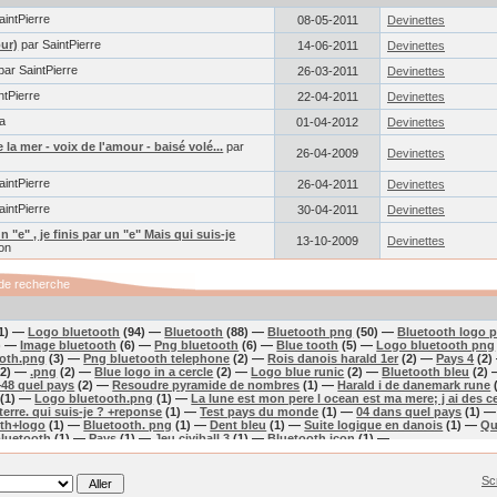
aintPierre
08-05-2011
Devinettes
our)
par SaintPierre
14-06-2011
Devinettes
par SaintPierre
26-03-2011
Devinettes
ntPierre
22-04-2011
Devinettes
a
01-04-2012
Devinettes
la mer - voix de l'amour - baisé volé...
par
26-04-2009
Devinettes
aintPierre
26-04-2011
Devinettes
aintPierre
30-04-2011
Devinettes
"e" , je finis par un "e" Mais qui suis-je
13-10-2009
Devinettes
on
de recherche
1) —
Logo bluetooth
(94) —
Bluetooth
(88) —
Bluetooth png
(50) —
Bluetooth logo 
) —
Image bluetooth
(6) —
Png bluetooth
(6) —
Blue tooth
(5) —
Logo bluetooth png
ooth.png
(3) —
Png bluetooth telephone
(2) —
Rois danois harald 1er
(2) —
Pays 4
(2)
(2) —
.png
(2) —
Blue logo in a cercle
(2) —
Logo blue runic
(2) —
Bluetooth bleu
(2)
+48 quel pays
(2) —
Resoudre pyramide de nombres
(1) —
Harald i de danemark rune
(1) —
Logo bluetooth.png
(1) —
La lune est mon pere l ocean est ma mere; j ai des ce
terre. qui suis-je ? +reponse
(1) —
Test pays du monde
(1) —
04 dans quel pays
(1) 
th+logo
(1) —
Bluetooth. png
(1) —
Dent bleu
(1) —
Suite logique en danois
(1) —
Qu
bluetooth
(1) —
Pays
(1) —
Jeu civiball 3
(1) —
Bluetooth icon
(1) —
Sc