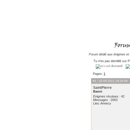
Forum dédié aux énigmes et à
Tu n'es pas identifié sur P
Accueil
Pages:
1
#1
- 02-05-2011 18:24:09
SaintPierre
Banni
Enigmes résolues : 42
Messages : 2063
Lieu: Annecy