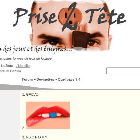
 toutes formes de jeux de logique.
rise2tete :
s'identifier
.
Forum
Forum
»
Devinettes
»
Quel pays ? 4
1. GREVE
2.
3. A B C F O V Y