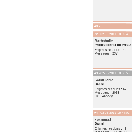
#0 Pub
#2
- 02-05-2011 18:35:45
Barbabulle
Professionnel de Prise2
Enigmes résolues : 49
Messages : 237
#3
- 02-05-2011 18:36:56
SaintPierre
Banni
Enigmes résolues : 42
Messages : 2063
Lieu: Annecy
#4
- 02-05-2011 18:44:02
kosmogol
Banni
Enigmes résolues : 49