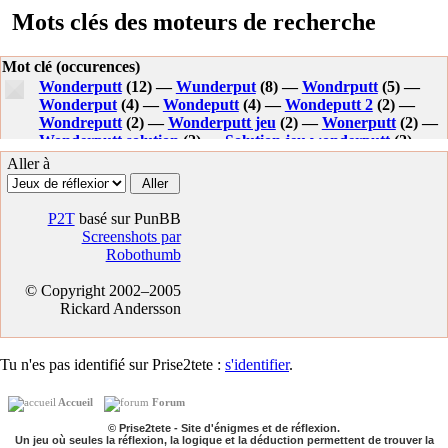
Mots clés des moteurs de recherche
Mot clé (occurences)
Wonderputt
(12) —
Wunderput
(8) —
Wondrputt
(5) —
Wonderput
(4) —
Wondeputt
(4) —
Wondeputt 2
(2) —
Wondreputt
(2) —
Wonderputt jeu
(2) —
Wonerputt
(2) —
Wonderputt solution
(2) —
Solution jeu wonderputt
(2) —
Golf wonderputt
(1) —
Solution wonderputt
(1) —
Aller à
Wonderputt astuces
(1) —
Wonderputt jeux en plein ecran
(1) —
Wonderpout
(1) —
Wonderputt astuce
(1) —
Wonderputt keys
(1) —
Soluce wonderputt
(1) —
Solution
P2T
basé sur PunBB
pour wonderput
(1) —
Wondreputt games
(1) —
Screenshots par
Wordenput
(1) —
Wonderpount
(1) —
Jeu genre
Robothumb
wonderput
(1) —
Wonderputt aide
(1) —
© Copyright 2002–2005
Rickard Andersson
Tu n'es pas identifié sur Prise2tete :
s'identifier
.
Accueil
Forum
© Prise2tete - Site d'énigmes et de réflexion.
Un jeu où seules la réflexion, la logique et la déduction permettent de trouver la