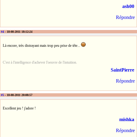
ash00
Répondre
#4
- 18-08-2011 18:12:24
Là encore, très distrayant mais trop peu prise de tête...
C'est à l'intelligence d'achever l'oeuvre de l'intuition.
SaintPierre
Répondre
#5
- 18-08-2011 20:08:57
Excellent jeu ! j'adore !
mishka
Répondre