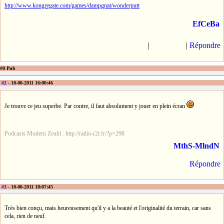
http://www.kongregate.com/games/dampgnat/wonderputt
EfCeBa
|
|
Répondre
#0 Pub
#2
- 18-08-2011 16:00:46
Je trouve ce jeu superbe. Par contre, il faut absolument y jouer en plein écran
Podcasts Modern Zeuhl : http://radio-r2r.fr/?p=298
MthS-MlndN
Répondre
#3
- 18-08-2011 18:07:45
Très bien conçu, mais heureusement qu'il y a la beauté et l'originalité du terrain, car sans
cela, rien de neuf.