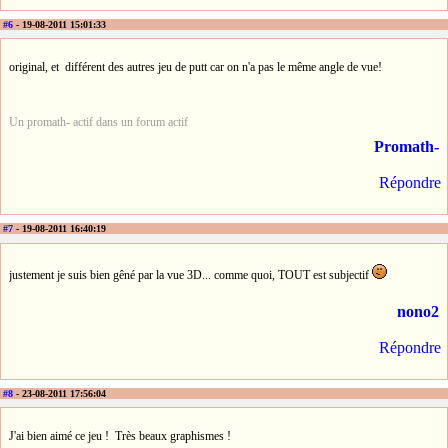
#6
- 19-08-2011 15:01:33
original, et différent des autres jeu de putt car on n'a pas le même angle de vue!
Un promath- actif dans un forum actif
Promath-
Répondre
#7
- 19-08-2011 16:40:19
justement je suis bien gêné par la vue 3D... comme quoi, TOUT est subjectif
nono2
Répondre
#8
- 23-08-2011 17:56:04
J'ai bien aimé ce jeu ! Très beaux graphismes !