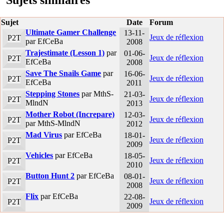
Sujets similaires
Sujet
Date
Forum
Ultimate Gamer Challenge
13-11-
Jeux de réflexion
P2T
par EfCeBa
2008
Trajestimate (Lesson 1)
par
01-06-
Jeux de réflexion
P2T
EfCeBa
2008
Save The Snails Game
par
16-06-
Jeux de réflexion
P2T
EfCeBa
2011
Stepping Stones
par MthS-
21-03-
Jeux de réflexion
P2T
MlndN
2013
Mother Robot (Increpare)
12-03-
Jeux de réflexion
P2T
par MthS-MlndN
2012
Mad Virus
par EfCeBa
18-01-
Jeux de réflexion
P2T
2009
Vehicles
par EfCeBa
18-05-
Jeux de réflexion
P2T
2010
Button Hunt 2
par EfCeBa
08-01-
Jeux de réflexion
P2T
2008
Flix
par EfCeBa
22-08-
Jeux de réflexion
P2T
2009