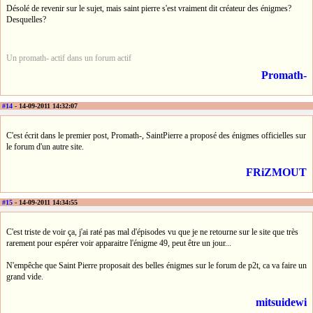
Désolé de revenir sur le sujet, mais saint pierre s'est vraiment dit créateur des énigmes?
Desquelles?
Un promath- actif dans un forum actif
Promath-
#14
- 14-09-2011 14:32:07
C'est écrit dans le premier post, Promath-, SaintPierre a proposé des énigmes officielles sur
le forum d'un autre site.
FRiZMOUT
#15
- 14-09-2011 14:34:55
C'est triste de voir ça, j'ai raté pas mal d'épisodes vu que je ne retourne sur le site que très
rarement pour espérer voir apparaitre l'énigme 49, peut être un jour...
N'empêche que Saint Pierre proposait des belles énigmes sur le forum de p2t, ca va faire un
grand vide.
mitsuidewi