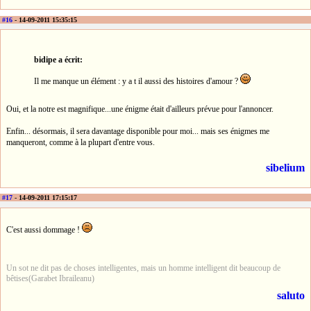
#16
- 14-09-2011 15:35:15
bidipe a écrit:
Il me manque un élément : y a t il aussi des histoires d'amour ?
Oui, et la notre est magnifique...une énigme était d'ailleurs prévue pour l'annoncer.
Enfin... désormais, il sera davantage disponible pour moi... mais ses énigmes me
manqueront, comme à la plupart d'entre vous.
sibelium
#17
- 14-09-2011 17:15:17
C'est aussi dommage !
Un sot ne dit pas de choses intelligentes, mais un homme intelligent dit beaucoup de
bêtises(Garabet Ibraileanu)
saluto