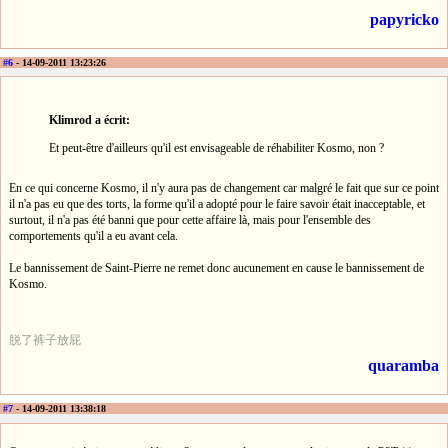
papyricko
#6
- 14-09-2011 13:23:26
Klimrod a écrit:
Et peut-être d'ailleurs qu'il est envisageable de réhabiliter Kosmo, non ?
En ce qui concerne Kosmo, il n'y aura pas de changement car malgré le fait que sur ce point
il n'a pas eu que des torts, la forme qu'il a adopté pour le faire savoir était inacceptable, et
surtout, il n'a pas été banni que pour cette affaire là, mais pour l'ensemble des
comportements qu'il a eu avant cela.
Le bannissement de Saint-Pierre ne remet donc aucunement en cause le bannissement de
Kosmo.
脱了裤子放屁
quaramba
#7
- 14-09-2011 13:38:18