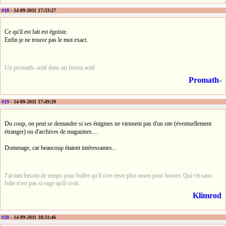
#18
- 14-09-2011 17:33:27
Ce qu'il est fait est égoïste.
Enfin je ne trouve pas le mot exact.
Un promath- actif dans un forum actif
Promath-
#19
- 14-09-2011 17:49:39
Du coup, on peut se demander si ses énigmes ne viennent pas d'un site (éventuellement
étranger) ou d'archives de magazines....
Dommage, car beaucoup étaient intéressantes...
J'ai tant besoin de temps pour buller qu'il n'en reste plus assez pour bosser. Qui vit sans
folie n'est pas si sage qu'il croit.
Klimrod
#20
- 14-09-2011 18:31:46