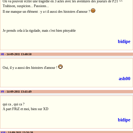
On va pouvoir écrire une tragédie en 3 actes avec les aventures des joueurs de P2T ^^
Trahison, suspicion... Passions...
Il me manque un élément : y a t il aussi des histoires d'amour ?
Je prends cela à la rigolade, mais c'est bien pitoyable
bidipe
#8
- 14-09-2011 13:40:50
Oui, il y a aussi des histoires d'amour !
ash00
#9
- 14-09-2011 13:41:49
qui ca , qui ca ?
A part FRiZ et moi, bien sur XD
bidipe
#10
- 14-09-2011 13:56:20