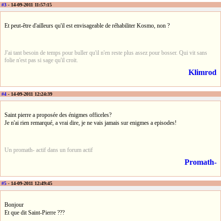
#3
- 14-09-2011 11:57:15
Et peut-être d'ailleurs qu'il est envisageable de réhabiliter Kosmo, non ?
J'ai tant besoin de temps pour buller qu'il n'en reste plus assez pour bosser. Qui vit sans
folie n'est pas si sage qu'il croit.
Klimrod
#4
- 14-09-2011 12:24:39
Saint pierre a proposée des énigmes officeles?
Je n'ai rien remarqué, a vrai dire, je ne vais jamais sur enigmes a episodes!
Un promath- actif dans un forum actif
Promath-
#5
- 14-09-2011 12:49:45
Bonjour
Et que dit Saint-Pierre ???