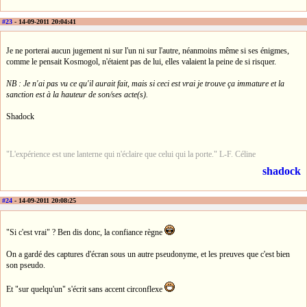
#23
- 14-09-2011 20:04:41
Je ne porterai aucun jugement ni sur l'un ni sur l'autre, néanmoins même si ses énigmes,
comme le pensait Kosmogol, n'étaient pas de lui, elles valaient la peine de si risquer.
NB : Je n'ai pas vu ce qu'il aurait fait, mais si ceci est vrai je trouve ça immature et la
sanction est à la hauteur de son/ses acte(s).
Shadock
"L'expérience est une lanterne qui n'éclaire que celui qui la porte." L-F. Céline
shadock
#24
- 14-09-2011 20:08:25
"Si c'est vrai" ? Ben dis donc, la confiance règne
On a gardé des captures d'écran sous un autre pseudonyme, et les preuves que c'est bien
son pseudo.
Et "sur quelqu'un" s'écrit sans accent circonflexe