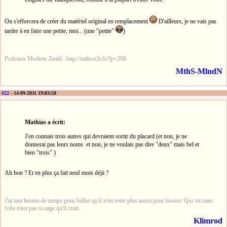
On s'efforcera de créer du matériel original en remplacement
D'ailleurs, je ne vais pas
tarder à en faire une petite, moi... (une "petite"
)
Podcasts Modern Zeuhl : http://radio-r2r.fr/?p=298
MthS-MlndN
#22
- 14-09-2011 19:03:50
Mathias a écrit:
J'en connais trois autres qui devraient sortir du placard (et non, je ne
donnerai pas leurs noms et non, je ne voulais pas dire "deux" mais bel et
bien "trois" )
Ah bon ? Et en plus ça fait neuf mois déjà ?
J'ai tant besoin de temps pour buller qu'il n'en reste plus assez pour bosser. Qui vit sans
folie n'est pas si sage qu'il croit.
Klimrod