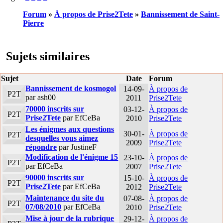
Forum
»
À propos de Prise2Tete
»
Bannissement de Saint-
Pierre
Sujets similaires
Sujet
Date
Forum
Bannissement de kosmogol
14-09-
À propos de
P2T
par ash00
2011
Prise2Tete
70000 inscrits sur
03-12-
À propos de
P2T
Prise2Tete
par EfCeBa
2010
Prise2Tete
Les énigmes aux questions
30-01-
À propos de
P2T
desquelles vous aimez
2009
Prise2Tete
répondre
par JustineF
Modification de l'énigme 15
23-10-
À propos de
P2T
par EfCeBa
2007
Prise2Tete
90000 inscrits sur
15-10-
À propos de
P2T
Prise2Tete
par EfCeBa
2012
Prise2Tete
Maintenance du site du
07-08-
À propos de
P2T
07/08/2010
par EfCeBa
2010
Prise2Tete
Mise à jour de la rubrique
29-12-
À propos de