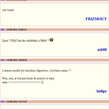
/me vomit.
FRiZMOUT
#11
- 14-09-2011 14:03:21
Quoi ? FRiZ fait des infidélités à MthS ?
ash00
#12
- 14-09-2011 14:03:41
L'amour trouble les fonctions digestives, c'est bien connu ^^
Non, non, je n'ai pas honte de pourrir ce topic
mais ==================> []
bidipe
#13
- 14-09-2011 14:17:47