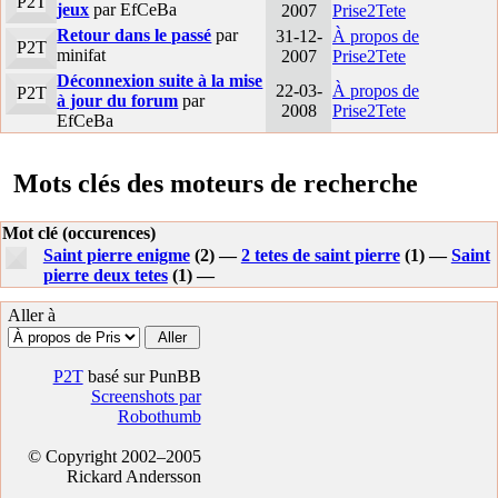
P2T
jeux
par EfCeBa
2007
Prise2Tete
Retour dans le passé
par
31-12-
À propos de
P2T
minifat
2007
Prise2Tete
Déconnexion suite à la mise
22-03-
À propos de
P2T
à jour du forum
par
2008
Prise2Tete
EfCeBa
Mots clés des moteurs de recherche
Mot clé (occurences)
Saint pierre enigme
(2) —
2 tetes de saint pierre
(1) —
Saint
pierre deux tetes
(1) —
Aller à
P2T
basé sur PunBB
Screenshots par
Robothumb
© Copyright 2002–2005
Rickard Andersson