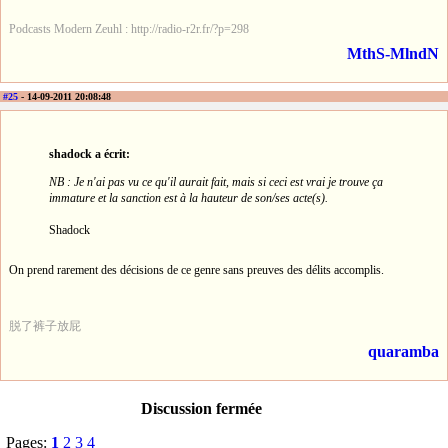
Podcasts Modern Zeuhl : http://radio-r2r.fr/?p=298
MthS-MlndN
#25
- 14-09-2011 20:08:48
shadock a écrit:
NB : Je n'ai pas vu ce qu'il aurait fait, mais si ceci est vrai je trouve ça
immature et la sanction est à la hauteur de son/ses acte(s).
Shadock
On prend rarement des décisions de ce genre sans preuves des délits accomplis.
脱了裤子放屁
quaramba
Discussion fermée
Pages:
1
2
3
4