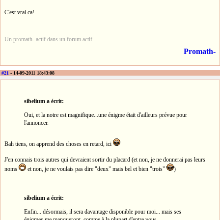
C'est vrai ca!
Un promath- actif dans un forum actif
Promath-
#21
- 14-09-2011 18:43:08
sibelium a écrit:
Oui, et la notre est magnifique...une énigme était d'ailleurs prévue pour
l'annoncer.
Bah tiens, on apprend des choses en retard, ici
J'en connais trois autres qui devraient sortir du placard (et non, je ne donnerai pas leurs
noms
et non, je ne voulais pas dire "deux" mais bel et bien "trois"
)
sibelium a écrit:
Enfin... désormais, il sera davantage disponible pour moi... mais ses
énigmes me manqueront, comme à la plupart d'entre vous.