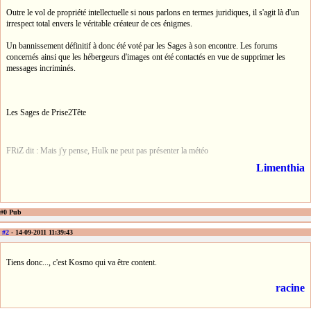
Outre le vol de propriété intellectuelle si nous parlons en termes juridiques, il s'agit là d'un
irrespect total envers le véritable créateur de ces énigmes.
Un bannissement définitif à donc été voté par les Sages à son encontre. Les forums
concernés ainsi que les hébergeurs d'images ont été contactés en vue de supprimer les
messages incriminés.
Les Sages de Prise2Tête
FRiZ dit : Mais j'y pense, Hulk ne peut pas présenter la météo
Limenthia
#0 Pub
#2
- 14-09-2011 11:39:43
Tiens donc..., c'est Kosmo qui va être content.
racine