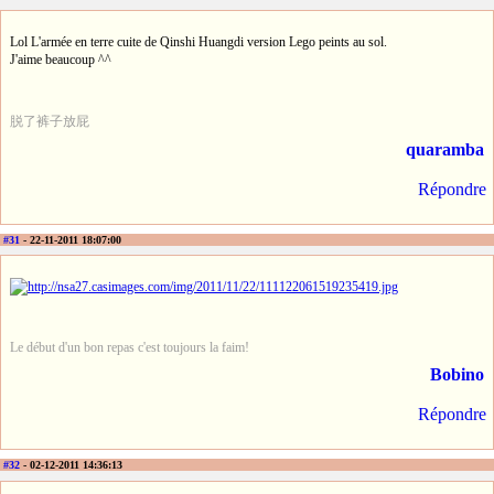
Lol L'armée en terre cuite de Qinshi Huangdi version Lego peints au sol.
J'aime beaucoup ^^
脱了裤子放屁
quaramba
Répondre
#31
- 22-11-2011 18:07:00
Le début d'un bon repas c'est toujours la faim!
Bobino
Répondre
#32
- 02-12-2011 14:36:13