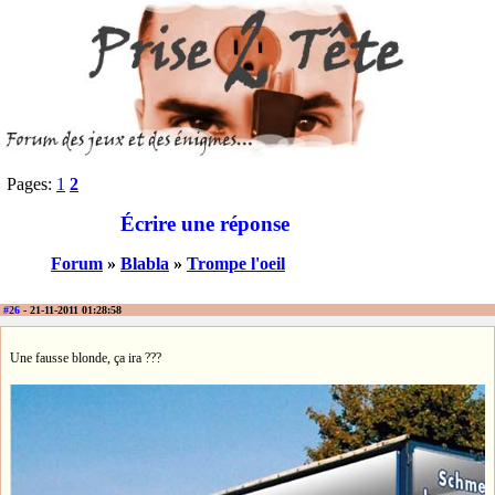
Pages:
1
2
Écrire une réponse
Forum
»
Blabla
»
Trompe l'oeil
#26
- 21-11-2011 01:28:58
Une fausse blonde, ça ira ???