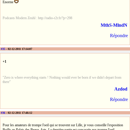
Enorme
Podcasts Modern Zeuhl : http://radio-r2r.fr/?p=298
MthS-MlndN
Répondre
#35
- 02-12-2011 17:14:07
+1
"Zero is where everything starts ! Nothing would ever be born if we didn't depart from
there"
Azdod
Répondre
#36
- 02-12-2011 17:46:12
Pour les amateurs de trompe l'oeil qui se trouvent sur Lille, je vous conseille l'exposition
Boilly au Palais des Beaux-Arts. La dernière partie est consacrée aux trompe l'oeil.