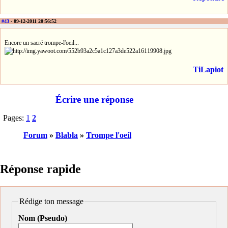
#43
- 09-12-2011 20:56:52
Encore un sacré trompe-l'oeil...
TiLapiot
Écrire une réponse
Pages:
1
2
Forum
»
Blabla
»
Trompe l'oeil
Réponse rapide
Rédige ton message
Nom (Pseudo)