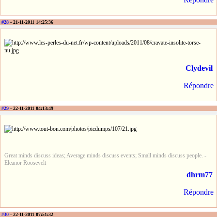
#28
- 21-11-2011 14:25:36
Clydevil
Répondre
#29
- 22-11-2011 04:13:49
Great minds discuss ideas; Average minds discuss events; Small minds discuss people. -
Eleanor Roosevelt
dhrm77
Répondre
#30
- 22-11-2011 07:51:32