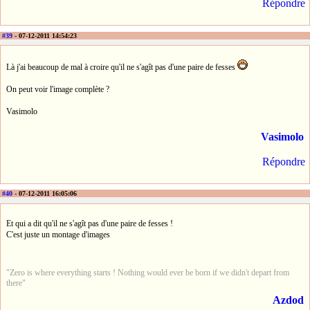
Répondre
#39
- 07-12-2011 14:54:23
Là j'ai beaucoup de mal à croire qu'il ne s'agît pas d'une paire de fesses
On peut voir l'image complète ?
Vasimolo
Vasimolo
Répondre
#40
- 07-12-2011 16:05:06
Et qui a dit qu'il ne s'agît pas d'une paire de fesses !
C'est juste un montage d'images
"Zero is where everything starts ! Nothing would ever be born if we didn't depart from
there"
Azdod