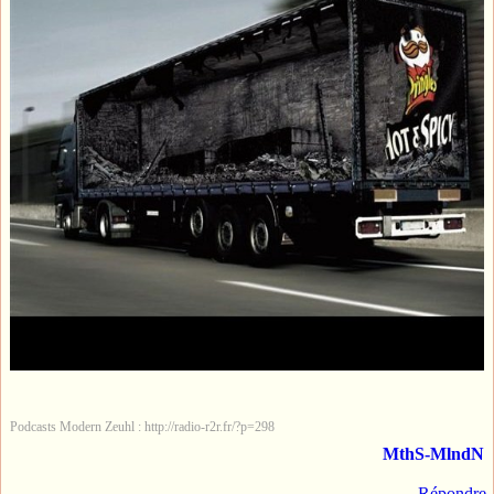
Podcasts Modern Zeuhl : http://radio-r2r.fr/?p=298
MthS-MlndN
Répondre