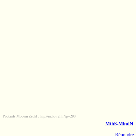
Podcasts Modern Zeuhl : http://radio-r2r.fr/?p=298
MthS-MlndN
Répondre