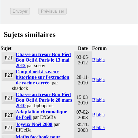
Sujets similaires
Sujet
Date
Forum
Chasse au trésor Bon Pied
03-05-
P2T
Bon Oeil à Paris le 13 mai
Blabla
2012
2012
par sosoy
Coup d'oeil à saveur
P2T
historique sur l'extraction
28-11-
Blabla
de racine carrée.
par
2010
shadock
Chasse au trésor Bon Pied
15-03-
P2T
Bon Oeil à Paris le 28 mars
Blabla
2010
2010
par bpboparis
Adaptation chromatique
07-02-
Blabla
P2T
de l'oeil
par EfCeBa
2008
Joyeux Noël 2008
par
30-11-
Blabla
P2T
EfCeBa
2008
Maths facebook pour