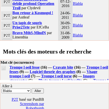
07-12-
P2T
debile profond Operation
Blabla
2016
Troll
par Clydevil
Bon retour à Kosmogol !
24-06-
Blabla
P2T
par Autleaf
2011
Un tapis de souris
30-09-
Blabla
P2T
Prise2Tete
par EfCeBa
2015
Bravo MthS-MlndN
par
31-08-
Blabla
P2T
Limenthia
2009
Mots clés des moteurs de recherche
Mot clé (occurences)
Trompe l oeil fesse
(16) —
Cravate bite
(16) —
Trompe l oeil
fesses
(9) —
Logiciel theorie des graphes
(8) —
Visage
trompe l oeil
(7) —
Trompe l oeil torse
(6) —
Images
etonnantes
(5) —
Photo trompe l oeil insolite
(5) —
Trompe l
oeil sol lego
(5) —
Illusion d optique qui fait peur
(5) —
Aller à
Acheter cravate torse nu
(5) —
Shadock
(5) —
Trompe l oeil
(5) —
Enigme trompe l oeil
(4) —
Trompe l oeil sol
(4) —
Video trompe l oeil fesse
(4) —
Lampe esprit mal tourne
(4)
P2T
basé sur PunBB
—
Visage en trompe l oeil
(4) —
Image de cochon trompe l
Screenshots par
oeil
(3) —
Edouard collin nu
(3) —
Triangulaire 3 tors
(3) —
Robothumb