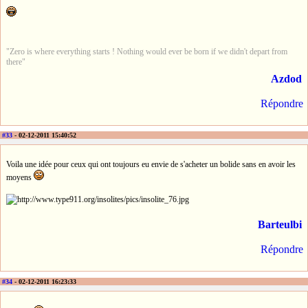
"Zero is where everything starts ! Nothing would ever be born if we didn't depart from
there"
Azdod
Répondre
#33
- 02-12-2011 15:40:52
Voila une idée pour ceux qui ont toujours eu envie de s'acheter un bolide sans en avoir les
moyens
Barteulbi
Répondre
#34
- 02-12-2011 16:23:33