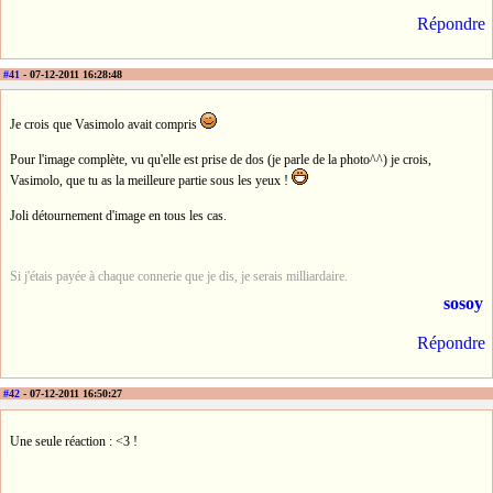
Répondre
#41
- 07-12-2011 16:28:48
Je crois que Vasimolo avait compris
Pour l'image complète, vu qu'elle est prise de dos (je parle de la photo^^) je crois,
Vasimolo, que tu as la meilleure partie sous les yeux !
Joli détournement d'image en tous les cas.
Si j'étais payée à chaque connerie que je dis, je serais milliardaire.
sosoy
Répondre
#42
- 07-12-2011 16:50:27
Une seule réaction : <3 !