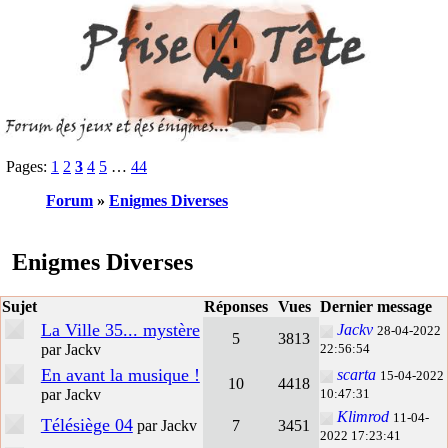
Pages:
1
2
3
4
5
…
44
Forum
»
Enigmes Diverses
Enigmes Diverses
Sujet
Réponses
Vues
Dernier message
La Ville 35... mystère
Jackv
28-04-2022
5
3813
par Jackv
22:56:54
En avant la musique !
scarta
15-04-2022
10
4418
par Jackv
10:47:31
Klimrod
11-04-
Télésiège 04
par Jackv
7
3451
2022 17:23:41