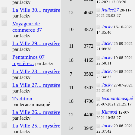
par Jackv
12-2021 12:08:20
La Ville 30... mystère
fvallee27
20-11-
12
4042
par Jackv
2021 23:03:27
Voyageur de
Jackv
16-10-2021
commerce 37
10
3872
14:35:40
par Jackv
La Ville 29... mystère
Jackv
25-09-2021
11
3772
par Jackv
21:09:28
Pentaminos 07
Jackv
19-08-2021
18
4165
mystère...
par Jackv
22:50:11
La Ville 28... mystère
Jackv
04-08-2021
7
3582
par Jackv
23:34:25
La Ville 27... mystère
Jackv
27-07-2021
11
3307
par Jackv
22:21:04
Tradition
lecanardmasqué
18
4706
par lecanardmasqué
20-07-2021 21:25:17
La Ville 26... mystère
Klimrod
12-07-
12
4400
par Jackv
2021 10:58:27
La Ville 25... mystère
Jackv
29-06-2021
14
3945
par Jackv
22:37:42