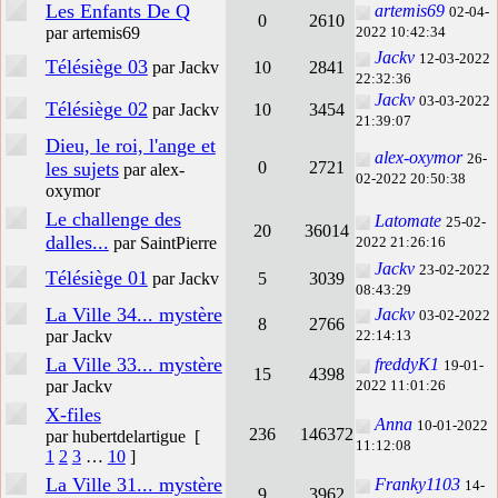
Les Enfants De Q
artemis69
02-04-
0
2610
par artemis69
2022 10:42:34
Jackv
12-03-2022
Télésiège 03
par Jackv
10
2841
22:32:36
Jackv
03-03-2022
Télésiège 02
par Jackv
10
3454
21:39:07
Dieu, le roi, l'ange et
alex-oxymor
26-
les sujets
0
2721
par alex-
02-2022 20:50:38
oxymor
Le challenge des
Latomate
25-02-
20
36014
dalles...
par SaintPierre
2022 21:26:16
Jackv
23-02-2022
Télésiège 01
par Jackv
5
3039
08:43:29
La Ville 34... mystère
Jackv
03-02-2022
8
2766
par Jackv
22:14:13
La Ville 33... mystère
freddyK1
19-01-
15
4398
par Jackv
2022 11:01:26
X-files
Anna
10-01-2022
236
146372
par hubertdelartigue
[
11:12:08
1
2
3
…
10
]
La Ville 31... mystère
Franky1103
14-
9
3962