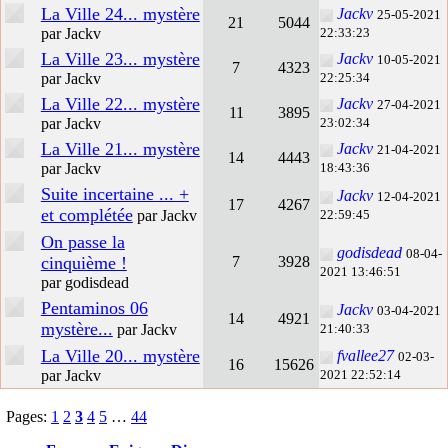
La Ville 24... mystère
Jackv
25-05-2021
21
5044
par Jackv
22:33:23
La Ville 23... mystère
Jackv
10-05-2021
7
4323
par Jackv
22:25:34
La Ville 22... mystère
Jackv
27-04-2021
11
3895
par Jackv
23:02:34
La Ville 21... mystère
Jackv
21-04-2021
14
4443
par Jackv
18:43:36
Suite incertaine ... +
Jackv
12-04-2021
17
4267
et complétée
par Jackv
22:59:45
On passe la
godisdead
08-04-
cinquième !
7
3928
2021 13:46:51
par godisdead
Pentaminos 06
Jackv
03-04-2021
14
4921
mystère...
par Jackv
21:40:33
La Ville 20... mystère
fvallee27
02-03-
16
15626
par Jackv
2021 22:52:14
Pages:
1
2
3
4
5
…
44