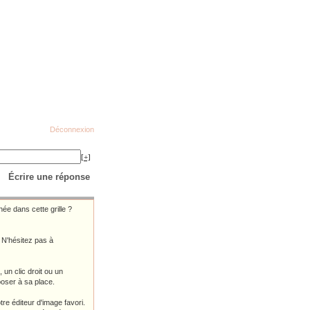
Déconnexion
[+]
Écrire une réponse
ée dans cette grille ?
 N'hésitez pas à
 un clic droit ou un
poser à sa place.
tre éditeur d'image favori.