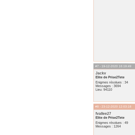
#7
- 19-12-2020 16:19:49
Jackv
Elite de Prise2Tete
Enigmes résolues : 34
Messages : 3694
Lieu: 94110
#8
- 23-12-2020 12:03:18
fvallee27
Elite de Prise2Tete
Enigmes résolues : 49
Messages : 1264