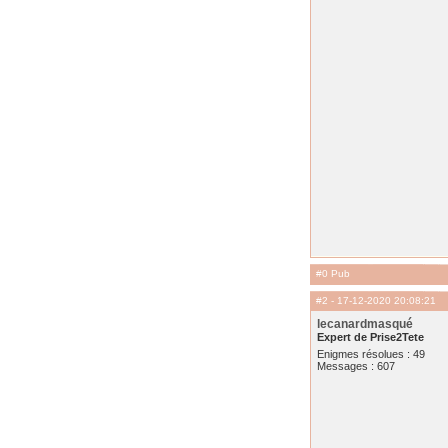
#0 Pub
#2
- 17-12-2020 20:08:21
lecanardmasqué
Expert de Prise2Tete
Enigmes résolues : 49
Messages : 607