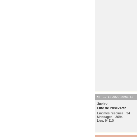
#3
- 17-12-2020 20:51:42
Jackv
Elite de Prise2Tete
Enigmes résolues : 34
Messages : 3694
Lieu: 94110