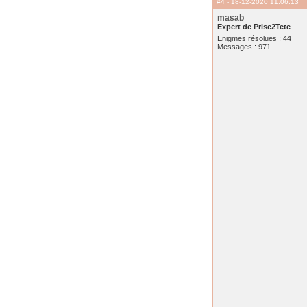
#4
- 18-12-2020 11:06:13
masab
Expert de Prise2Tete
Enigmes résolues : 44
Messages : 971