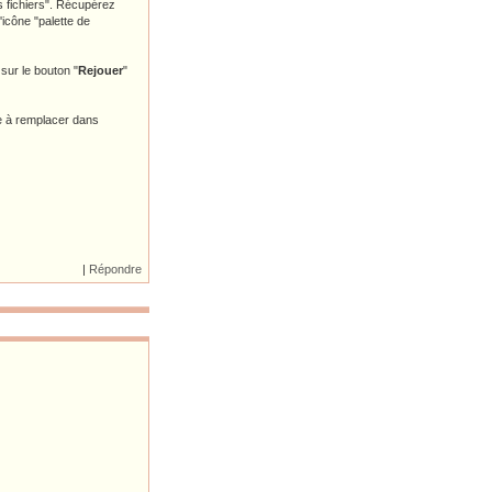
es fichiers". Récupérez
'icône "palette de
sur le bouton "
Rejouer
"
ite à remplacer dans
|
Répondre