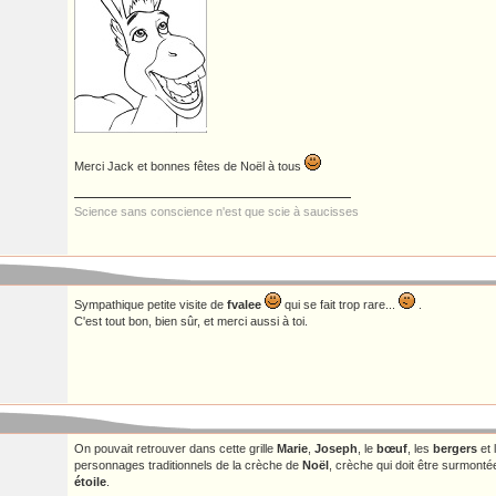
Merci Jack et bonnes fêtes de Noël à tous
Science sans conscience n'est que scie à saucisses
Sympathique petite visite de
fvalee
qui se fait trop rare...
.
C'est tout bon, bien sûr, et merci aussi à toi.
On pouvait retrouver dans cette grille
Marie
,
Joseph
, le
bœuf
, les
bergers
et 
personnages traditionnels de la crèche de
Noël
, crèche qui doit être surmonté
étoile
.