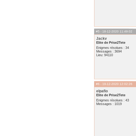
#5
- 18-12-2020 11:49:02
Jackv
Elite de Prise2Tete
Enigmes résolues : 34
Messages : 3694
Lieu: 94110
#6
- 19-12-2020 12:02:26
elpafio
Elite de Prise2Tete
Enigmes résolues : 43
Messages : 1019