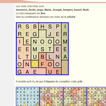
Les mots cherchés sont
moutons, étoile, ange, Marie, Joseph, bergers, boeuf, Noël.
Le mot manquant est
âne
.
Voici la combinaison donnant ces mots de la
crèche
:
Il semble qu'il n'y ait que
3 façons
de compléter cette grille :