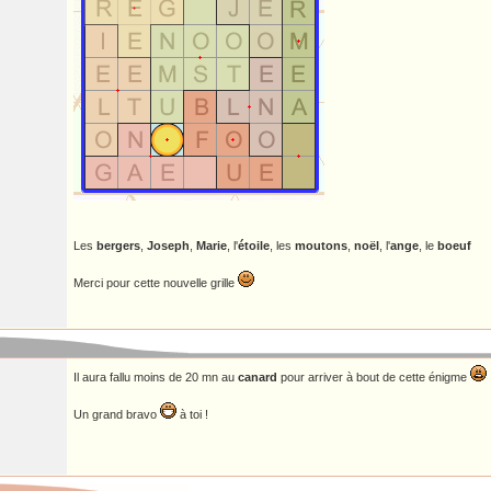
Les
bergers
,
Joseph
,
Marie
, l'
étoile
, les
moutons
,
noël
, l'
ange
, le
boeuf
Merci pour cette nouvelle grille
Il aura fallu moins de 20 mn au
canard
pour arriver à bout de cette énigme
Un grand bravo
à toi !