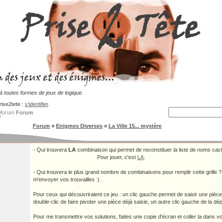
 toutes formes de jeux de logique.
rise2tete :
s'identifier
.
Forum
Forum
»
Enigmes Diverses
»
La Ville 15... mystère
- Qui trouvera
LA
combinaison qui permet de reconstituer la liste de noms cach
Pour jouer, c'est
LA
.
- Qui trouvera le plus grand nombre de combinaisons pour remplir cette grille ?
m'envoyer vos trouvailles :) .
Pour ceux qui découvriraient ce jeu : un clic gauche permet de saisir une pièce,
double-clic de faire pivoter une pièce déjà saisie, un autre clic gauche de la dé
Pour me transmettre vos solutions, faites une copie d'écran et coller la dans vo