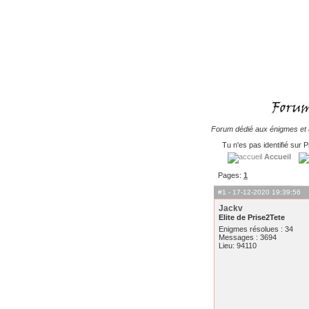
Forum dédié aux énigmes et à
Tu n'es pas identifié sur P
Accueil
Pages:
1
#1
- 17-12-2020 19:39:56
Jackv
Elite de Prise2Tete
Enigmes résolues : 34
Messages : 3694
Lieu: 94110