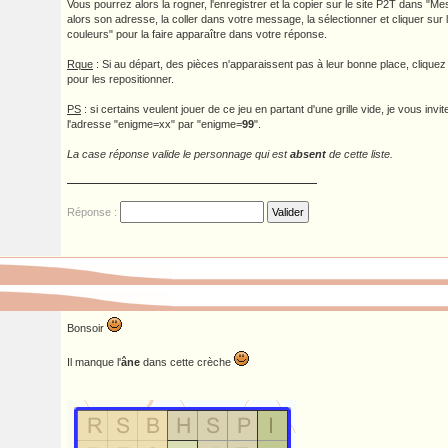
Vous pourrez alors la rogner, l'enregistrer et la copier sur le site P2T dans "M
alors son adresse, la coller dans votre message, la sélectionner et cliquer sur l
couleurs" pour la faire apparaître dans votre réponse.
Rque
: Si au départ, des pièces n'apparaissent pas à leur bonne place, cliquez 
pour les repositionner.
PS
: si certains veulent jouer de ce jeu en partant d'une grille vide, je vous inv
l'adresse "enigme=xx" par "enigme=
99
".
La case réponse valide le personnage qui est
absent
de cette liste.
Réponse :
Bonsoir
Il manque l'
âne
dans cette crèche