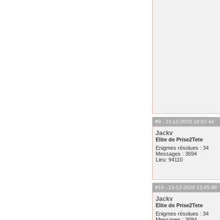
#9
- 23-12-2020 18:07:44
Jackv
Elite de Prise2Tete
Enigmes résolues : 34
Messages : 3694
Lieu: 94110
#10
- 23-12-2020 23:45:46
Jackv
Elite de Prise2Tete
Enigmes résolues : 34
Messages : 3694