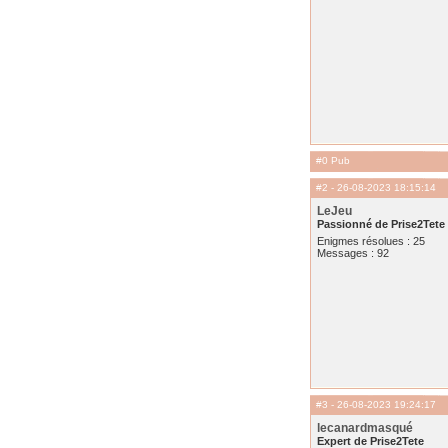
#0 Pub
#2
- 26-08-2023 18:15:14
LeJeu
Passionné de Prise2Tete
Enigmes résolues : 25
Messages : 92
#3
- 26-08-2023 19:24:17
lecanardmasqué
Expert de Prise2Tete