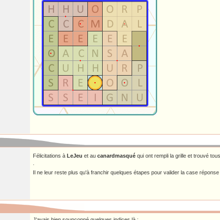
Félicitations à
LeJeu
et au
canardmasqué
qui ont rempli la grille et trouvé to
.
Il ne leur reste plus qu'à franchir quelques étapes pour valider la case répons
J'avais bien soupçonné quelques indices là :