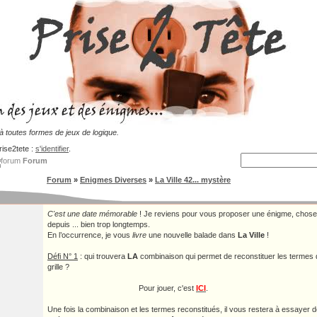
 toutes formes de jeux de logique.
rise2tete :
s'identifier
.
Forum
Forum
»
Enigmes Diverses
»
La Ville 42... mystère
C'est une date mémorable
! Je reviens pour vous proposer une énigme, chose q
depuis ... bien trop longtemps.
En l’occurrence, je vous
livre
une nouvelle balade dans
La Ville
!
Défi N° 1
: qui trouvera
LA
combinaison qui permet de reconstituer les termes 
grille ?
Pour jouer, c'est
ICI
.
Une fois la combinaison et les termes reconstitués, il vous restera à essayer d