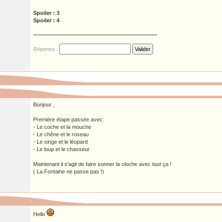
Spoiler : 3
Spoiler : 4
Réponse :
Bonjour ,
Première étape passée avec:
- Le coche et la mouche
- Le chêne et le roseau
- Le singe et le léopard
- Le loup et le chasseur
Maintenant il s'agit de faire sonner la cloche avec tout ça !
( La Fontaine ne passe pas !)
Hello