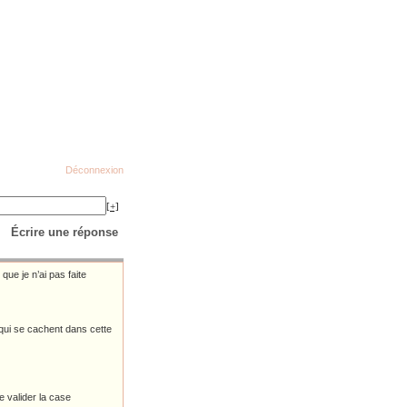
Déconnexion
[+]
Écrire une réponse
ue je n’ai pas faite
qui se cachent dans cette
e valider la case