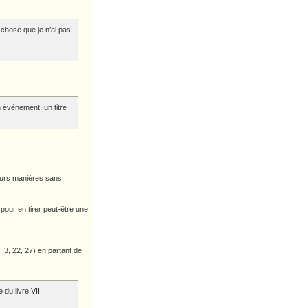
chose que je n’ai pas
 évènement, un titre
eurs manières sans
pour en tirer peut-être une
 3, 22, 27) en partant de
e du livre VII