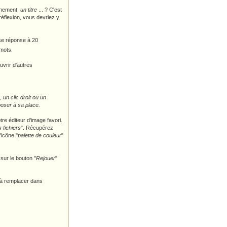
ènement,
un titre
... ? C'est
éflexion, vous devriez y
case réponse à 20
 mots.
vrir d'autres
 un clic droit ou un
poser à sa place.
tre éditeur d'image favori.
 fichiers
". Récupérez
'icône "
palette de couleur
"
sur le bouton "
Rejouer
"
te à remplacer dans