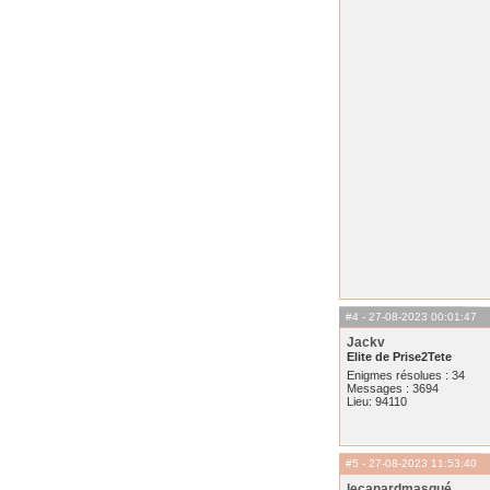
#4
- 27-08-2023 00:01:47
Jackv
Elite de Prise2Tete
Enigmes résolues : 34
Messages : 3694
Lieu: 94110
#5
- 27-08-2023 11:53:40
lecanardmasqué