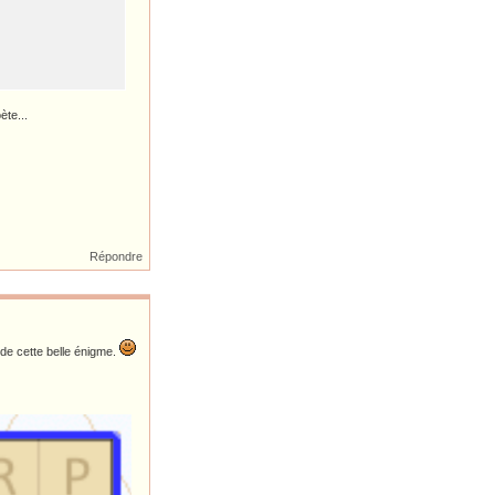
ète...
Répondre
de cette belle énigme.