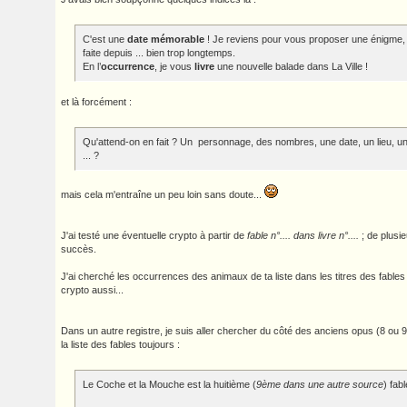
C'est une
date mémorable
! Je reviens pour vous proposer une énigme, 
faite depuis ... bien trop longtemps.
En l’
occurrence
, je vous
livre
une nouvelle balade dans La Ville !
et là forcément :
Qu'attend-on en fait ? Un personnage, des nombres, une date, un lieu, un
... ?
mais cela m'entraîne un peu loin sans doute...
J'ai testé une éventuelle crypto à partir de
fable n°.... dans livre n°....
; de plusi
succès.
J'ai cherché les occurrences des animaux de ta liste dans les titres des fables 
crypto aussi...
Dans un autre registre, je suis aller chercher du côté des anciens opus (8 ou 9,
la liste des fables toujours :
Le Coche et la Mouche est la huitième (
9ème dans une autre source
) fabl