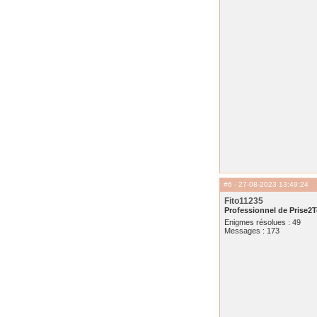
#6
- 27-08-2023 13:49:24
Fito11235
Professionnel de Prise2T
Enigmes résolues : 49
Messages : 173