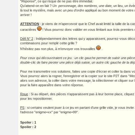
"
Réponse
", ce qui risque de ne pas être immédiat.
Qu'attend-on en fait ?
Un personnage, des nombres, une date,
un lieu, un év
là tout le mystère, mais
avec un peu d'ordre
appliqué au bon moment de votre r
arriver !
ATTENTION
: je viens de m'apercevoir que le Chef avait limité la taille de la 
caractères
! Vous pourrez donc valider en vous limitant aux trois premiers
Défi N° 2
: Indépendamment des lettres qui y apparaissent, pourrez-vous décou
combinaisons pour remplir cette grille ?
N'hésitez pas non plus, à m'envoyer vos trouvailles
.
Pour ceux qui découvriraient ce jeu : un clic gauche permet de saisir une pièce,
double-clic de faire pivoter une pièce déjà saisie, un autre clic gauche de la dé
Pour me transmettre vos solutions, faites une copie d'écran et coller la dans vo
Vous pourrez alors la rogner, l'enregistrer et la copier sur le site P2T dans "
Mes
alors son adresse, la coller dans votre message, la sélectionner et cliquer sur l
pour la faire apparaître dans votre réponse.
Rque
: Si au départ, des pièces n'apparaissent pas à leur bonne place, cliquez 
pour les repositionner.
PS
: si certains veulent jouer à ce jeu en partant d'une grille vide, je vous invi
l'adresse "enigme=xx" par "enigme=99".
Spoiler : 1
Spoiler : 2