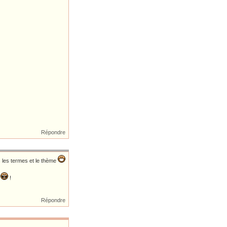
Répondre
us les termes et le thème
e
!
Répondre