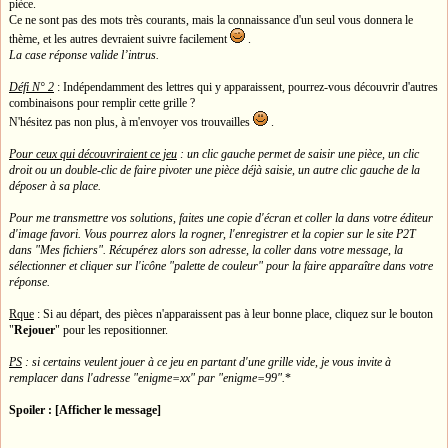
pièce.
Ce ne sont pas des mots très courants, mais la connaissance d'un seul vous donnera le
thème, et les autres devraient suivre facilement
.
La case réponse valide l’intrus.
Défi N° 2
: Indépendamment des lettres qui y apparaissent, pourrez-vous découvrir d'autres
combinaisons pour remplir cette grille ?
N'hésitez pas non plus, à m'envoyer vos trouvailles
.
Pour ceux qui découvriraient ce jeu
: un clic gauche permet de saisir une pièce, un clic
droit ou un double-clic de faire pivoter une pièce déjà saisie, un autre clic gauche de la
déposer à sa place.
Pour me transmettre vos solutions, faites une copie d'écran et coller la dans votre éditeur
d'image favori. Vous pourrez alors la rogner, l'enregistrer et la copier sur le site P2T
dans "Mes fichiers". Récupérez alors son adresse, la coller dans votre message, la
sélectionner et cliquer sur l'icône "palette de couleur" pour la faire apparaître dans votre
réponse.
Rque
: Si au départ, des pièces n'apparaissent pas à leur bonne place, cliquez sur le bouton
"
Rejouer
" pour les repositionner.
PS
: si certains veulent jouer à ce jeu en partant d'une grille vide, je vous invite à
remplacer dans l'adresse "enigme=xx" par "enigme=99".
*
Spoiler : [Afficher le message]