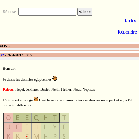
Réponse :
Jackv
|
Répondre
#0 Pub
#2
- 09-04-2024 18:36:50
Bonsoir,
Je dirais les divinités égyptiennes
Kekou
, Heqet, Sekhmet, Bastet, Neith, Hathor, Nout, Nephtys
L'intrus est en rouge
C'est le seul dieu parmi toutes ces déesses mais peut-être y a-t'il
une autre différence .