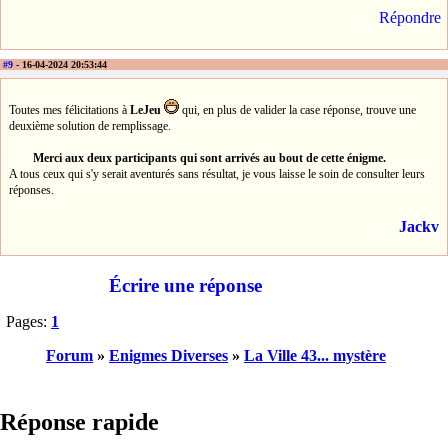
Répondre
#9
- 16-04-2024 20:53:44
Toutes mes félicitations à
LeJeu
qui, en plus de valider la case réponse, trouve une
deuxième solution de remplissage.
Merci aux deux participants qui sont arrivés au bout de cette énigme.
A tous ceux qui s'y serait aventurés sans résultat, je vous laisse le soin de consulter leurs
réponses.
Jackv
Écrire une réponse
Pages:
1
Forum
»
Enigmes Diverses
»
La Ville 43... mystère
Réponse rapide