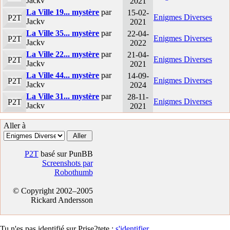
Jackv
2021
La Ville 19... mystère
par
15-02-
Enigmes Diverses
P2T
Jackv
2021
La Ville 35... mystère
par
22-04-
Enigmes Diverses
P2T
Jackv
2022
La Ville 22... mystère
par
21-04-
Enigmes Diverses
P2T
Jackv
2021
La Ville 44... mystère
par
14-09-
Enigmes Diverses
P2T
Jackv
2024
La Ville 31... mystère
par
28-11-
Enigmes Diverses
P2T
Jackv
2021
Aller à
P2T
basé sur PunBB
Screenshots par
Robothumb
© Copyright 2002–2005
Rickard Andersson
Tu n'es pas identifié sur Prise2tete :
s'identifier
.