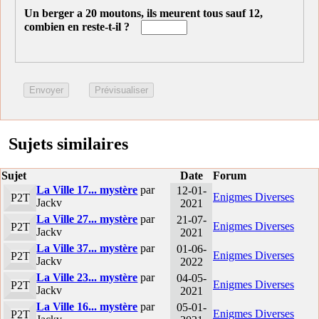
Un berger a 20 moutons, ils meurent tous sauf 12,
combien en reste-t-il ?
Sujets similaires
Sujet
Date
Forum
La Ville 17... mystère
par
12-01-
Enigmes Diverses
P2T
Jackv
2021
La Ville 27... mystère
par
21-07-
Enigmes Diverses
P2T
Jackv
2021
La Ville 37... mystère
par
01-06-
Enigmes Diverses
P2T
Jackv
2022
La Ville 23... mystère
par
04-05-
Enigmes Diverses
P2T
Jackv
2021
La Ville 16... mystère
par
05-01-
Enigmes Diverses
P2T