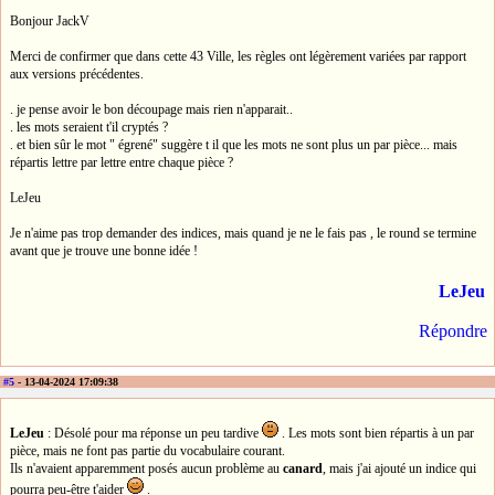
Bonjour JackV
Merci de confirmer que dans cette 43 Ville, les règles ont légèrement variées par rapport
aux versions précédentes.
. je pense avoir le bon découpage mais rien n'apparait..
. les mots seraient t'il cryptés ?
. et bien sûr le mot " égrené" suggère t il que les mots ne sont plus un par pièce... mais
répartis lettre par lettre entre chaque pièce ?
LeJeu
Je n'aime pas trop demander des indices, mais quand je ne le fais pas , le round se termine
avant que je trouve une bonne idée !
LeJeu
Répondre
#5
- 13-04-2024 17:09:38
LeJeu
: Désolé pour ma réponse un peu tardive
. Les mots sont bien répartis à un par
pièce, mais ne font pas partie du vocabulaire courant.
Ils n'avaient apparemment posés aucun problème au
canard
, mais j'ai ajouté un indice qui
pourra peu-être t'aider
.