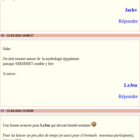
Jackv
Répondre
#6
- 15-04-2024 10:08:57
Salut
On doit tourner autour de la mythologie égyptienne
puisque SEKHMET semble y être
A suivre ..
LeJeu
Répondre
#7
- 15-04-2024 13:58:09
Une bonne avancée pour
LeJeu
qui devrait bientôt terminer
.
Pour lui laisser un peu plus de temps (et aussi pour d’éventuels nouveaux participants),