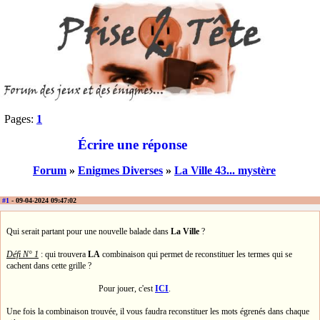
Pages:
1
Écrire une réponse
Forum
»
Enigmes Diverses
»
La Ville 43... mystère
#1
- 09-04-2024 09:47:02
Qui serait partant pour une nouvelle balade dans
La Ville
?
Défi N° 1
: qui trouvera
LA
combinaison qui permet de reconstituer les termes qui se
cachent dans cette grille ?
Pour jouer, c'est
ICI
.
Une fois la combinaison trouvée, il vous faudra reconstituer les mots égrenés dans chaque