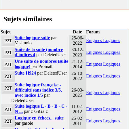
Sujets similaires
Sujet
Date
Forum
Suite logique suite
par
25-06-
Enigmes Logiques
P2T
Vasimolo
2022
Suite de la suite (nombre
30-12-
Enigmes Logiques
P2T
d'indices 4
par DeletedUser
2023
Une suite de nombres (suite
21-12-
Enigmes Logiques
P2T
logique)
par Promath-
2014
Suite H924
par DeletedUser
26-10-
Enigmes Logiques
P2T
2022
Suite logique française -
P2T
difficulté sans indice 3/5,
26-03-
Enigmes Logiques
avec indice 1/5
par
2025
DeletedUser
Suite logique L - B - B - C -
11-02-
Enigmes Logiques
P2T
N ...
par z-GiGa-z
2012
Logique en échecs... suite
25-02-
Enigmes Logiques
P2T
par gasole
2011