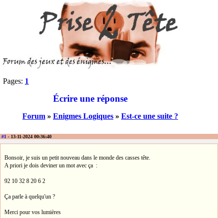
Pages:
1
Écrire une réponse
Forum
»
Enigmes Logiques
»
Est-ce une suite ?
#1
- 13-11-2024 00:36:40
Bonsoir, je suis un petit nouveau dans le monde des casses tête.
A priori je dois deviner un mot avec ça :
92 10 32 8 20 6 2
Ça parle à quelqu'un ?
Merci pour vos lumières