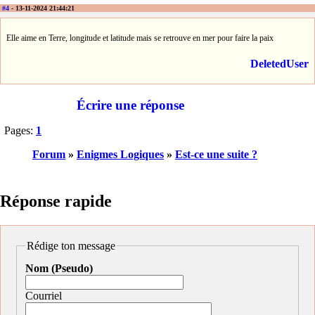
#4
- 13-11-2024 21:44:21
Elle aime en Terre, longitude et latitude mais se retrouve en mer pour faire la paix
DeletedUser
Écrire une réponse
Pages:
1
Forum
»
Enigmes Logiques
»
Est-ce une suite ?
Réponse rapide
Rédige ton message
Nom (Pseudo)
Courriel