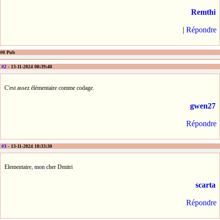
Remthi
|
Répondre
#0 Pub
#2
- 13-11-2024 08:39:40
C'est assez élémentaire comme codage.
gwen27
Répondre
#3
- 13-11-2024 18:33:30
Elementaire, mon cher Dmitri
scarta
Répondre