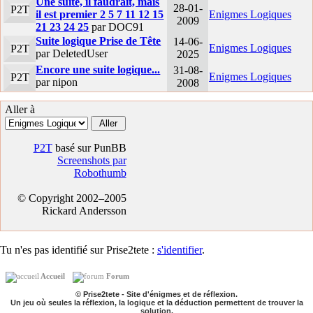
Une suite, il faudrait, mais
28-01-
P2T
il est premier 2 5 7 11 12 15
Enigmes Logiques
2009
21 23 24 25
par DOC91
Suite logique Prise de Tête
14-06-
Enigmes Logiques
P2T
par DeletedUser
2025
Encore une suite logique...
31-08-
Enigmes Logiques
P2T
par nipon
2008
Aller à
P2T
basé sur PunBB
Screenshots par
Robothumb
© Copyright 2002–2005
Rickard Andersson
Tu n'es pas identifié sur Prise2tete :
s'identifier
.
Accueil
Forum
© Prise2tete - Site d'énigmes et de réflexion.
Un jeu où seules la réflexion, la logique et la déduction permettent de trouver la
solution.