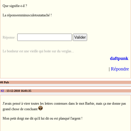
Que signifie-t-il ?
La réponseenminusculetoutattaché !
Réponse :
Le bonheur est une vieille qui boite sur du verglas...
daftpunk
|
Répondre
#0 Pub
#2
- 13-12-2010 16:01:35
J'avais pensé à virer toutes les lettres contenues dans le mot Barbie, mais ça me donne pas
grand chose de concluant
Mon petit doigt me dit qu'il lui dit ou est planqué l'argent !