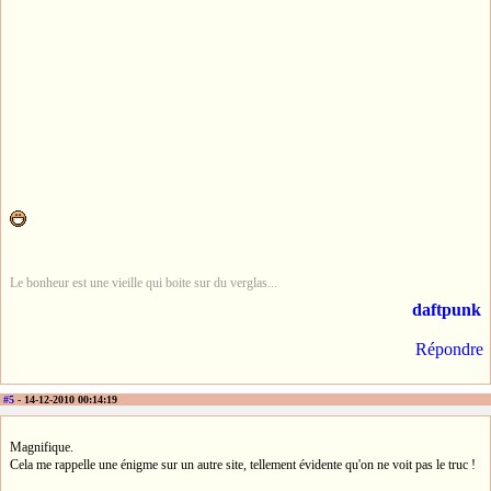
Le bonheur est une vieille qui boite sur du verglas...
daftpunk
Répondre
#5
- 14-12-2010 00:14:19
Magnifique.
Cela me rappelle une énigme sur un autre site, tellement évidente qu'on ne voit pas le truc !