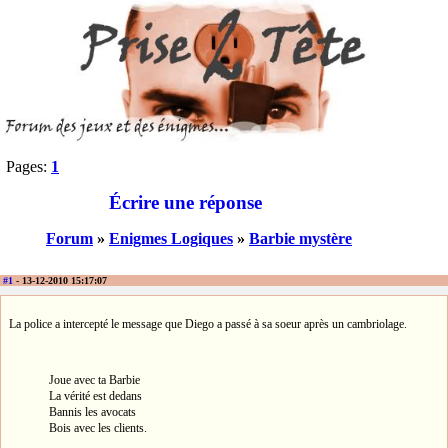
Pages:
1
Écrire une réponse
Forum
»
Enigmes Logiques
»
Barbie mystère
#1
- 13-12-2010 15:17:07
La police a intercepté le message que Diego a passé à sa soeur après un cambriolage.
Joue avec ta Barbie
La vérité est dedans
Bannis les avocats
Bois avec les clients.