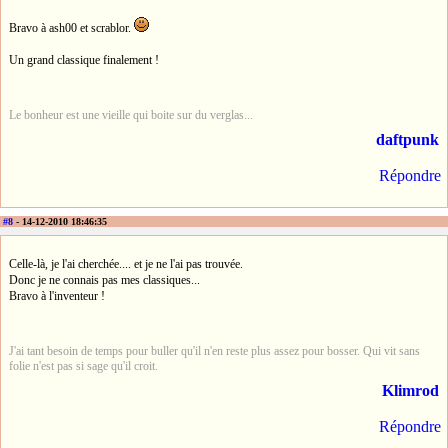
Bravo à ash00 et scrablor.
Un grand classique finalement !
Le bonheur est une vieille qui boite sur du verglas...
daftpunk
Répondre
#8
- 14-12-2010 18:46:35
Celle-là, je l'ai cherchée.... et je ne l'ai pas trouvée.
Donc je ne connais pas mes classiques...
Bravo à l'inventeur !
J'ai tant besoin de temps pour buller qu'il n'en reste plus assez pour bosser. Qui vit sans
folie n'est pas si sage qu'il croit.
Klimrod
Répondre