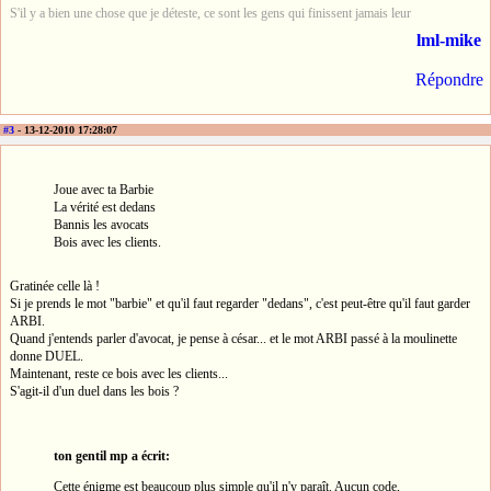
S'il y a bien une chose que je déteste, ce sont les gens qui finissent jamais leur
lml-mike
Répondre
#3
- 13-12-2010 17:28:07
Joue avec ta Barbie
La vérité est dedans
Bannis les avocats
Bois avec les clients.
Gratinée celle là !
Si je prends le mot "barbie" et qu'il faut regarder "dedans", c'est peut-être qu'il faut garder
ARBI.
Quand j'entends parler d'avocat, je pense à césar... et le mot ARBI passé à la moulinette
donne DUEL.
Maintenant, reste ce bois avec les clients...
S'agit-il d'un duel dans les bois ?
ton gentil mp a écrit:
Cette énigme est beaucoup plus simple qu'il n'y paraît. Aucun code,