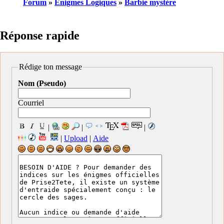
Forum
»
Enigmes Logiques
»
Barbie mystère
Réponse rapide
Rédige ton message
Nom (Pseudo)
Courriel
|
|
|
|
Upload
|
Aide