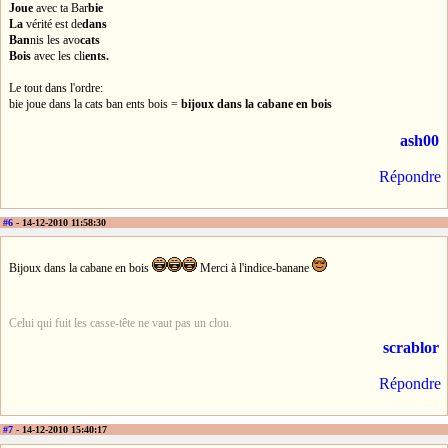
Joue
avec ta Bar
bie
La
vérité est de
dans
Ban
nis les avo
cats
Bois
avec les cli
ents.
Le tout dans l'ordre:
bie joue dans la cats ban ents bois =
bijoux dans la cabane en bois
ash00
Répondre
#6
- 14-12-2010 11:58:30
Bijoux dans la cabane en bois
Merci à l'indice-banane
Celui qui fuit les casse-tête ne vaut pas un clou.
scrablor
Répondre
#7
- 14-12-2010 15:40:17