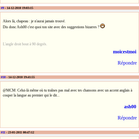
#9
- 14-12-2010 19:03:15
Alors là, chapeau : je n'aurai jamais trouvé.
Dis donc Ash00 c'est quoi ton site avec des suggestions bizarres ?
L'angle droit bout à 90 degrés.
moicestmoi
Répondre
#10
- 14-12-2010 19:41:55
@MCM: Celui-là même où tu traînes pas mal avec tes chansons avec un accent anglais à
couper la langue au premier qui le dit...
ash00
Répondre
#11
- 23-01-2011 00:47:12