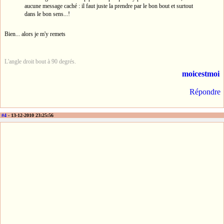
aucune message caché : il faut juste la prendre par le bon bout et surtout
dans le bon sens...!
Bien... alors je m'y remets
L'angle droit bout à 90 degrés.
moicestmoi
Répondre
#4
- 13-12-2010 23:25:56