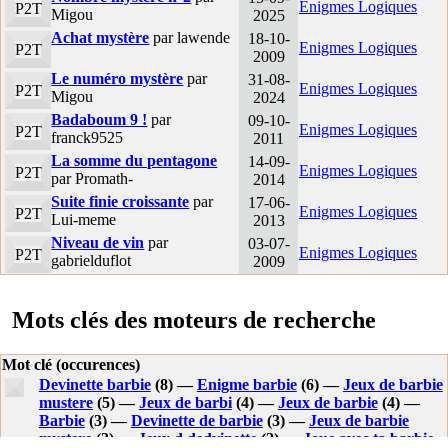
Enigmes Logiques
P2T
Migou
2025
Achat mystère
par lawende
18-10-
Enigmes Logiques
P2T
2009
Le numéro mystère
par
31-08-
Enigmes Logiques
P2T
Migou
2024
Badaboum 9 !
par
09-10-
Enigmes Logiques
P2T
franck9525
2011
La somme du pentagone
14-09-
Enigmes Logiques
P2T
par Promath-
2014
Suite finie croissante
par
17-06-
Enigmes Logiques
P2T
Lui-meme
2013
Niveau de vin
par
03-07-
Enigmes Logiques
P2T
gabrielduflot
2009
Mots clés des moteurs de recherche
Mot clé (occurences)
Devinette barbie
(8) —
Enigme barbie
(6) —
Jeux de barbie
mustere
(5) —
Jeux de barbi
(4) —
Jeux de barbie
(4) —
Barbie
(3) —
Devinette de barbie
(3) —
Jeux de barbie
mystere
(3) —
Jeux d dedvinette
(2) —
Joue avec ta barbie