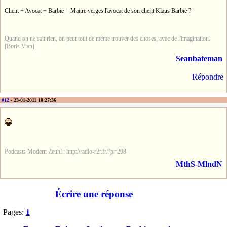
Client + Avocat + Barbie = Maitre verges l'avocat de son client Klaus Barbie ?
Quand on ne sait rien, on peut tout de même trouver des choses, avec de l'imagination.
[Boris Vian]
Seanbateman
Répondre
#12
- 23-01-2011 10:27:36
Podcasts Modern Zeuhl : http://radio-r2r.fr/?p=298
MthS-MlndN
Écrire une réponse
Pages:
1