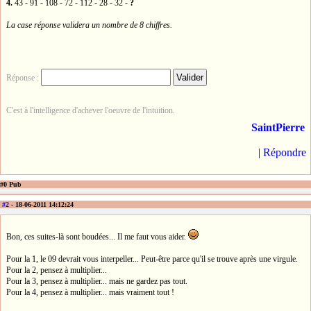
4.
43 - 91 - 108 - 72 - 112 - 28 - 32 -
?
La case réponse validera un nombre de 8 chiffres.
Réponse :
C'est à l'intelligence d'achever l'oeuvre de l'intuition.
SaintPierre
|
Répondre
#0 Pub
#2
- 18-06-2011 14:12:24
Bon, ces suites-là sont boudées... Il me faut vous aider.
Pour la 1, le 09 devrait vous interpeller... Peut-être parce qu'il se trouve après une virgule.
Pour la 2, pensez à multiplier...
Pour la 3, pensez à multiplier... mais ne gardez pas tout.
Pour la 4, pensez à multiplier... mais vraiment tout !