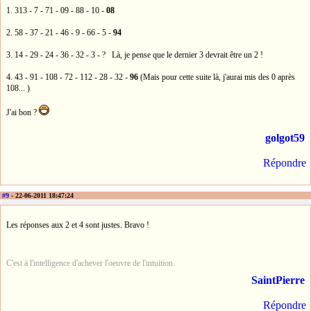
1. 313 - 7 - 71 - 09 - 88 - 10 -
08
2. 58 - 37 - 21 - 46 - 9 - 66 - 5 -
94
3. 14 - 29 - 24 - 36 - 32 - 3 - ? Là, je pense que le dernier 3 devrait être un 2 !
4. 43 - 91 - 108 - 72 - 112 - 28 - 32 -
96
(Mais pour cette suite là, j'aurai mis des 0 après
108... )
J'ai bon ?
golgot59
Répondre
#9
- 22-06-2011 18:47:24
Les réponses aux 2 et 4 sont justes. Bravo !
C'est à l'intelligence d'achever l'oeuvre de l'intuition.
SaintPierre
Répondre