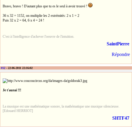
Bravo, bravo ! D'autant plus que tu es le seul à avoir trouvé !
36 x 32 = 1152, on multiplie les 2 extrémités: 2 x 1 = 2
Puis 32 x 2 = 64, 6 x 4 = 24 !
C'est à l'intelligence d'achever l'oeuvre de l'intuition.
SaintPierre
Répondre
#12
- 22-06-2011 22:16:02
Je t'aurai !!!
La musique est une mathématique sonore, la mathématique une musique silencieuse.
[Edouard HERRIOT]
SHTF47