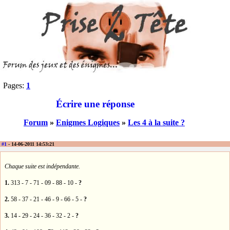
Pages:
1
Écrire une réponse
Forum
»
Enigmes Logiques
»
Les 4 à la suite ?
#1
- 14-06-2011 14:53:21
Chaque suite est indépendante.
1.
313 - 7 - 71 - 09 - 88 - 10 -
?
2.
58 - 37 - 21 - 46 - 9 - 66 - 5 -
?
3.
14 - 29 - 24 - 36 - 32 - 2 -
?