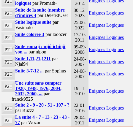
Enigmes Logiques
P2T
logique)
par Promath-
2014
Suite de la suite (nombre
30-12-
Enigmes Logiques
P2T
d'indices 4
par DeletedUser
2023
Suite logique suite
par
25-06-
Enigmes Logiques
P2T
Vasimolo
2022
Suite colorée 3
par looozer
17-10-
Enigmes Logiques
P2T
2011
Suite romaji : nijû ichi/jû
09-09-
Enigmes Logiques
P2T
yon ...
par nipon
2008
Suite 1,11,21,1211
par
24-08-
Enigmes Logiques
P2T
Njal94
2007
Suite 3-7-12 ...
par Sophus
24-08-
Enigmes Logiques
P2T
2007
Une suite sans compter
P2T
1920, 1948, 1976, 2004,
19-11-
Enigmes Logiques
2032, 2060, ...
par
2010
franck9525
Suite 2 - 9 - 20 - 51 - 107 - ?
22-01-
Enigmes Logiques
P2T
par Buzzz
2016
La suite 4 - 7 - 13 - 23 - 43 -
28-04-
Enigmes Logiques
P2T
77
par Wozart
2011