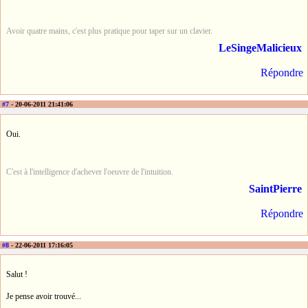
Avoir quatre mains, c'est plus pratique pour taper sur un clavier.
LeSingeMalicieux
Répondre
#7
- 20-06-2011 21:41:06
Oui.
C'est à l'intelligence d'achever l'oeuvre de l'intuition.
SaintPierre
Répondre
#8
- 22-06-2011 17:16:05
Salut !
Je pense avoir trouvé...