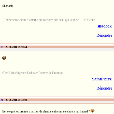
Shadock
"L'expérience est une lanterne qui n'éclaire que celui qui la porte." L-F. Céline
shadock
Répondre
#5
- 20-06-2011 21:10:54
C'est à l'intelligence d'achever l'oeuvre de l'intuition.
SaintPierre
Répondre
#6
- 20-06-2011 21:32:01
Est-ce que les premiers termes de chaque suite ont été choisis au hasard ?