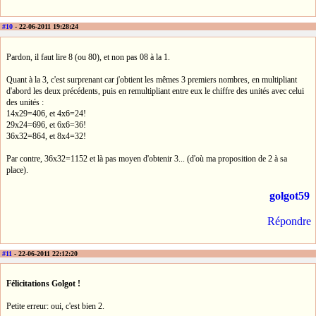
#10
- 22-06-2011 19:28:24
Pardon, il faut lire 8 (ou 80), et non pas 08 à la 1.
Quant à la 3, c'est surprenant car j'obtient les mêmes 3 premiers nombres, en multipliant
d'abord les deux précédents, puis en remultipliant entre eux le chiffre des unités avec celui
des unités :
14x29=406, et 4x6=24!
29x24=696, et 6x6=36!
36x32=864, et 8x4=32!
Par contre, 36x32=1152 et là pas moyen d'obtenir 3... (d'où ma proposition de 2 à sa
place).
golgot59
Répondre
#11
- 22-06-2011 22:12:20
Félicitations Golgot !
Petite erreur: oui, c'est bien 2.