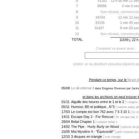
6
41161
13 h 56 min 21 sec
7
39058
2 min 6 sec
8
Non résolue, commencée 
9
34704
12 min 12 sec
10
33135
1 min 45 sec
11
31427
8 min 53 sec
12
Non résolue, commencée 
TOTAL
11549 j. 22 
Comparer ce joueur avec :
(entrer un ou plusieurs pseudos séparés p
Pendant ce temps, sur le
forum d
05/08
Le dé infernal 3
dans Enigmes Diverses par Jackv
et dans les archives on peut trouver l
01/11
Aiguille des heures entre le 1 et le 2 :
l enigme 
05/11
Humour, BD et politique...N°3 :
martine aubry p
17/03
Le compte est bon 762 avec 7 5 3 10 1 :
le c
14/11
Escape Day 2 - For Rescue :
flc escape day 2
28/04
Belial Chapter 1 :
solution belial 1
14/02
The Pipe - Hurly-Burly on Wood :
soluces du je
15/05
Mot Mystère 4 - "Équivocité" :
petit mousse en 
12/10
3 disques en triangle :
trois triangle