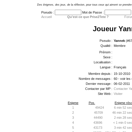
Des énigmes, des jeux, de la réflexion, pour tous ceux qui aiment se prendre 
Pseudo :
Mot de Passe :
Accueil
Qu'est-ce que Prise2Tete ?
Foru
Joueur Yan
Pseudo :
Yannek
(#67
Qualité :
Membre
Prénom :
Sexe :
Localisation :
Langue :
Français
Membre depuis :
15-10-2010
Nombre de messages :
60 - voir les
Dernier message :
06-02-2011
Contacter par MP :
Contacter Y
Site Web :
Visiter
Enigme
Pos.
Enigme réso
1
49424
6 min 52 sec
2
45709
46 min 22 sec
3
44490
2 min 28 sec
4
43696
< 1 min 0 se
5
43173
3 min 42 sec