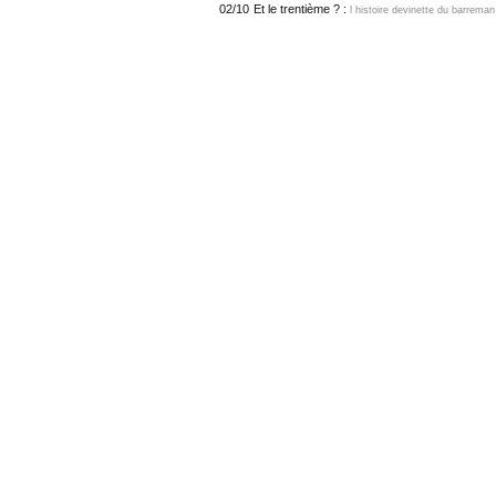
02/10
Et le trentième ? :
l histoire devinette du barreman