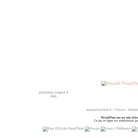
prise2tete enigme 9
Aide
www.prise2tete.fr
-
Forum
-
Statist
Prise2Tete est un site d'én
Ce jeu en ligne est entièrement gra