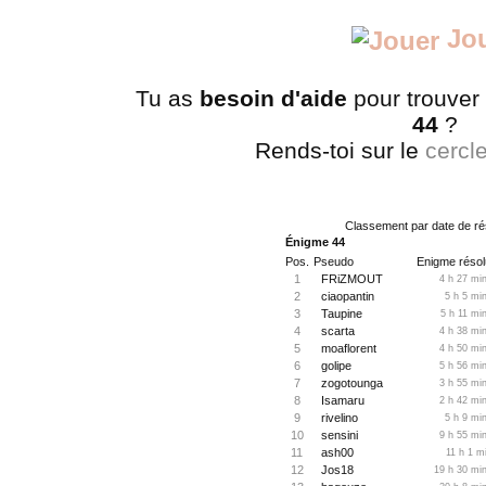
Jo
Tu as
besoin d'aide
pour trouver
44
?
Rends-toi sur le
cercl
Classement par date de ré
Énigme 44
Pos.
Pseudo
Enigme résol
1
FRiZMOUT
4 h 27 min
2
ciaopantin
5 h 5 mi
3
Taupine
5 h 11 mi
4
scarta
4 h 38 min
5
moaflorent
4 h 50 min
6
golipe
5 h 56 min
7
zogotounga
3 h 55 min
8
Isamaru
2 h 42 min
9
rivelino
5 h 9 mi
10
sensini
9 h 55 min
11
ash00
11 h 1 m
12
Jos18
19 h 30 min