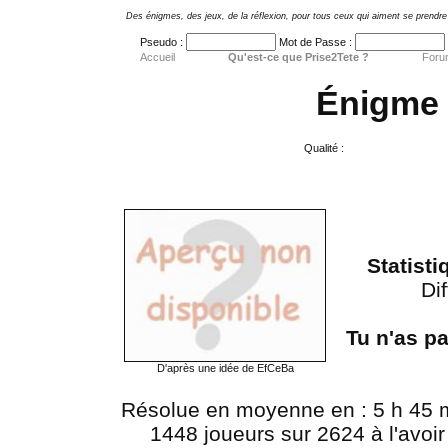
Des énigmes, des jeux, de la réflexion, pour tous ceux qui aiment se prendre 
Pseudo :
Mot de Passe :
Accueil
Qu'est-ce que Prise2Tete ?
Foru
Énigme 
Qualité :
Statist
Dif
Tu n'as p
D'après une idée de EfCeBa
Résolue en moyenne en : 5 h 45 
1448 joueurs sur 2624 à l'avoir 