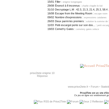
15/01
Filler :
enigme kongregate
29/08
Énoncé à 8 inconnus :
charlie chaplin le kid
31/10
Decryptage L.M : 42.3, 21.3, 21.4, 25.3, 58.4 .
16/08
Escape from the Meeting Room :
escape room
09/02
Nombre d'expressions :
expressions catalanes
26/03
Deux parmi les premiers :
solution la somme de 
11/03
Petit escargot porte sur son dos... :
petit escar
19/03
Cemet'ry Gates :
cemetery gates soluce
prise2tete enigme 10
Réponse
www.prise2tete.fr
-
Forum
-
Statist
Prise2Tete est un site d'én
Ce jeu en ligne est entièrement gra