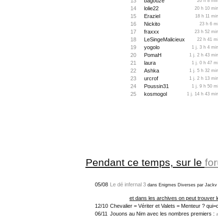
13
bagouze
20 h 8 min
14
lolie22
20 h 10 min
15
Eraziel
18 h 11 min
16
Nickito
23 h 6 m
17
fraxxx
23 h 52 min
18
LeSingeMalicieux
22 h 41 mi
19
yogolo
1 j. 3 h 4 mi
20
PomaH
1 j. 2 h 43 mi
21
laura
1 j. 0 h 47 m
22
Ashka
1 j. 5 h 32 mi
23
urcrof
1 j. 2 h 13 mi
24
Poussin31
1 j. 9 h 50 m
25
kosmogol
1 j. 14 h 43 mi
Pendant ce temps, sur le
fo
05/08
Le dé infernal 3
dans Enigmes Diverses par Jackv
et dans les archives on peut trouver l
12/10
Chevalier = Vériter et Valets = Menteur ? qui=q
06/11
Jouons au Nim avec les nombres premiers :