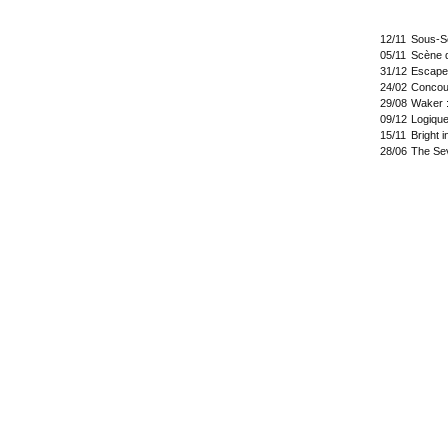
12/11
Sous-So
05/11
Scène 
31/12
Escape
24/02
Concou
29/08
Waker 
09/12
Logique
15/11
Bright 
28/06
The Se