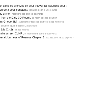
et dans les archives on peut trouver les solutions pour :
urce à débit constant :
variation debit d une source
de crime :
resoudre des crimes devinette
 from the Daily 3D Room :
3d room escape solution
rs Griego 3&4 :
additionner tous les chiffres et les nombres
:
solution liquid measure 2 dark fluid
 à la C..(2) :
image huitres
in the screen CLNR :
in memoriam barre d outil vista
veral Journeys of Reemus Chapter 3 :
ip: 213.186.33.19 php=id ?