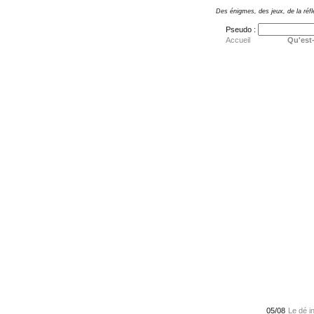
Des énigmes, des jeux, de la réfl
Pseudo :
Accueil
Qu'est-
05/08
Le dé in