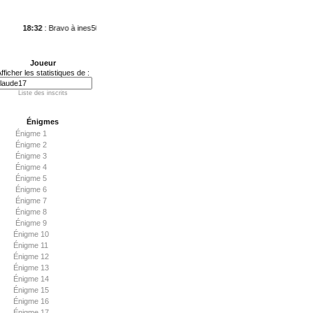
18:32
: Bravo à ines50 qui vient de conclure l'Énigme 36 en 5787 j. 0 h 42 min 58 sec.
1
Joueur
fficher les statistiques de :
Liste des inscrits
Énigmes
Énigme 1
Énigme 2
Énigme 3
Énigme 4
Énigme 5
Énigme 6
Énigme 7
Énigme 8
Énigme 9
Énigme 10
Énigme 11
Énigme 12
Énigme 13
Énigme 14
Énigme 15
Énigme 16
Énigme 17