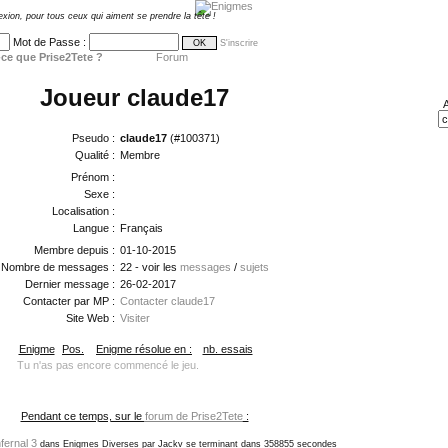
exion, pour tous ceux qui aiment se prendre la tête !
Mot de Passe :
S'inscrire
ce que Prise2Tete ?
Forum
Joueur claude17
A
Pseudo :
claude17
(#100371)
Qualité :
Membre
Prénom :
Sexe :
Localisation :
Langue :
Français
Membre depuis :
01-10-2015
Nombre de messages :
22 - voir les
messages
/
sujets
Dernier message :
26-02-2017
Contacter par MP :
Contacter claude17
Site Web :
Visiter
Enigme
Pos.
Enigme résolue en :
nb. essais
Tu n'as pas encore commencé le jeu.
Pendant ce temps, sur le
forum de Prise2Tete
:
fernal 3
dans Enigmes Diverses par Jackv se terminant dans 358855 secondes