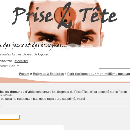
 toutes formes de jeux de logique.
rise2tete :
s'identifier
.
Forum
Forum
»
Enigmes à Episodes
»
Petit florilège pour mon millième messag
ice ou demande d'aide
concernant les énigmes de Prise2Tete n'est accepté sur le forum ! 
in d'aide !
u sujet ne respectant pas cette règle sera supprimé, merci.
e