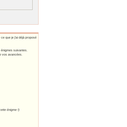
 ce que je j'ai déjà proposé
s énigmes suivantes.
de vos avancées.
cette énigme !)