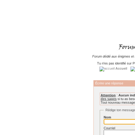
Forum dédié aux énigmes et à
Tu n'es pas identifié sur P
Accueil
Écrire une réponse
Attention
:
Aucun ind
des sages
si tu as beso
Tout nouveau message o
Rédige ton messag
Nom
Courriel