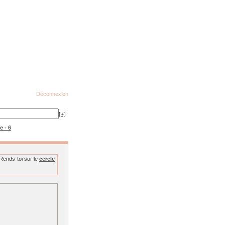
Déconnexion
[+]
e - 6
Rends-toi sur le
cercle