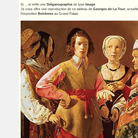
6) ... et enfin une
Stéganographie
de type
Image
.
Je vous offre une reproduction de ce tableau de
Georges de La Tour
, actuel
l'exposition
Bohèmes
au Grand Palais.