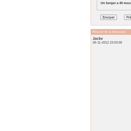
Un berger a 40 mout
Résumé de la discussion
Jackv
05-11-2012 23:03:09