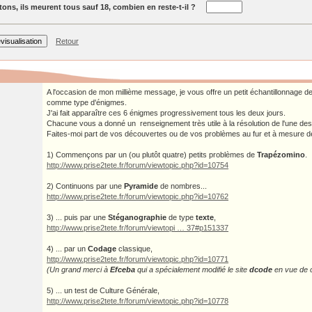
ons, ils meurent tous sauf 18, combien en reste-t-il ?
Retour
A l'occasion de mon millième message, je vous offre un petit échantillonnage de
comme type d'énigmes.
J'ai fait apparaître ces 6 énigmes progressivement tous les deux jours.
Chacune vous a donné un renseignement très utile à la résolution de l'une de
Faites-moi part de vos découvertes ou de vos problèmes au fur et à mesure 
1) Commençons par un (ou plutôt quatre) petits problèmes de
Trapézomino
.
http://www.prise2tete.fr/forum/viewtopic.php?id=10754
2) Continuons par une
Pyramide
de nombres...
http://www.prise2tete.fr/forum/viewtopic.php?id=10762
3) ... puis par une
Stéganographie
de type
texte
,
http://www.prise2tete.fr/forum/viewtopi … 37#p151337
4) ... par un
Codage
classique,
http://www.prise2tete.fr/forum/viewtopic.php?id=10771
(Un grand merci à
Efceba
qui a spécialement modifié le site
dcode
en vue de 
5) ... un test de Culture Générale,
http://www.prise2tete.fr/forum/viewtopic.php?id=10778