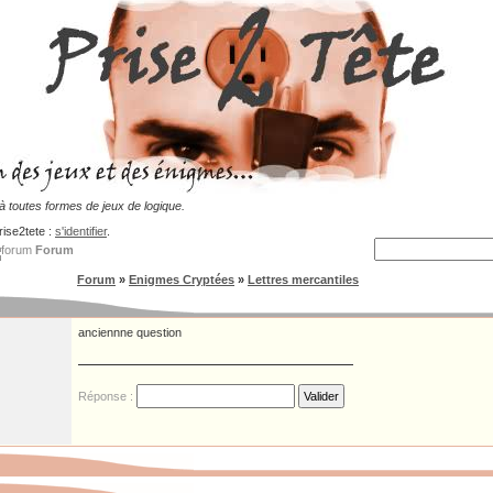
 toutes formes de jeux de logique.
rise2tete :
s'identifier
.
Forum
Forum
»
Enigmes Cryptées
»
Lettres mercantiles
anciennne question
Réponse :