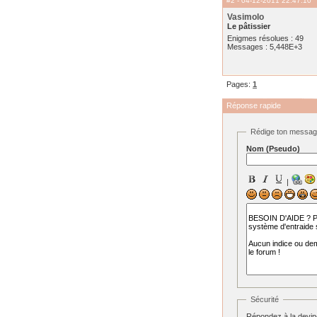
#2
- 04-12-2011 22:47:10
Vasimolo
Le pâtissier
Enigmes résolues : 49
Messages : 5,448E+3
Pages:
1
Réponse rapide
Rédige ton messa
Nom (Pseudo)
|
Sécurité
Répondez à la devine