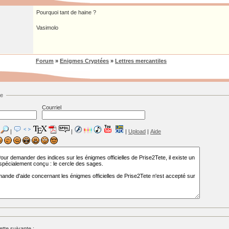
Pourquoi tant de haine ?
Vasimolo
Forum
»
Enigmes Cryptées
»
Lettres mercantiles
ge
Courriel
|
|
|
Upload
|
Aide
tte suivante :