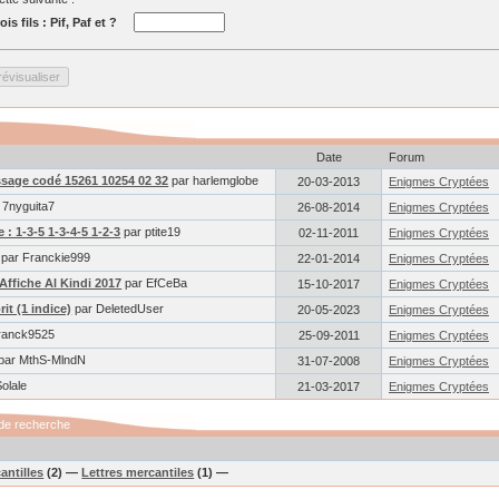
is fils : Pif, Paf et ?
Date
Forum
sage codé 15261 10254 02 32
par harlemglobe
20-03-2013
Enigmes Cryptées
 7nyguita7
26-08-2014
Enigmes Cryptées
 : 1-3-5 1-3-4-5 1-2-3
par ptite19
02-11-2011
Enigmes Cryptées
par Franckie999
22-01-2014
Enigmes Cryptées
Affiche Al Kindi 2017
par EfCeBa
15-10-2017
Enigmes Cryptées
rit (1 indice)
par DeletedUser
20-05-2023
Enigmes Cryptées
ranck9525
25-09-2011
Enigmes Cryptées
par MthS-MlndN
31-07-2008
Enigmes Cryptées
olale
21-03-2017
Enigmes Cryptées
de recherche
antilles
(2) —
Lettres mercantiles
(1) —