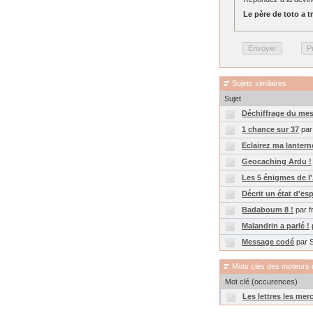
Le père de toto a tro
Sujets similaires
Sujet
Déchiffrage du mes
1 chance sur 37
par
Eclairez ma lanterne
Geocaching Ardu !
Les 5 énigmes de l'
Décrit un état d'esp
Badaboum 8 !
par f
Malandrin a parlé !
Message codé
par S
Mots clés des moteurs 
Mot clé (occurences)
Les lettres les merc