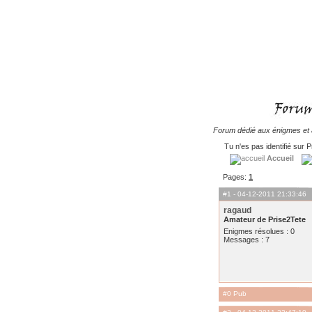
Forum dédié aux énigmes et à
Tu n'es pas identifié sur P
Accueil
Pages:
1
#1
- 04-12-2011 21:33:46
ragaud
Amateur de Prise2Tete
Enigmes résolues : 0
Messages : 7
#0 Pub