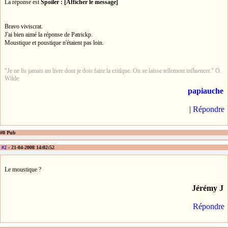
La réponse est
Spoiler : [Afficher le message]
Bravo viviscrat.
J'ai bien aimé la réponse de Patrickp.
Moustique et poustique n'étaient pas loin.
"Je ne lis jamais un livre dont je dois faire la critique. On se laisse tellement influencer." O.
Wilde
papiauche
|
Répondre
#0 Pub
#2
- 21-04-2008 14:02:52
Le moustique ?
Jérémy J
Répondre