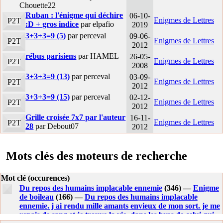
Chouette22
Ruban : l'énigme qui déchire
06-10-
Enigmes de Lettres
P2T
:D + gros indice
par elpafio
2019
3+3+3=9 (5)
par perceval
09-06-
Enigmes de Lettres
P2T
2012
rébus parisiens
par HAMEL
26-05-
Enigmes de Lettres
P2T
2008
3+3+3=9 (13)
par perceval
03-09-
Enigmes de Lettres
P2T
2012
3+3+3=9 (15)
par perceval
02-12-
Enigmes de Lettres
P2T
2012
Grille croisée 7x7 par l'auteur
16-11-
Enigmes de Lettres
P2T
28
par Debout07
2012
Mots clés des moteurs de recherche
Mot clé (occurences)
Du repos des humains implacable ennemie
(346) —
Enigme
de boileau
(166) —
Du repos des humains implacable
ennemie. j ai rendu mille amants envieux de mon sort. je me
repais de sang et je trouve la vie. dans les bras de celui qui