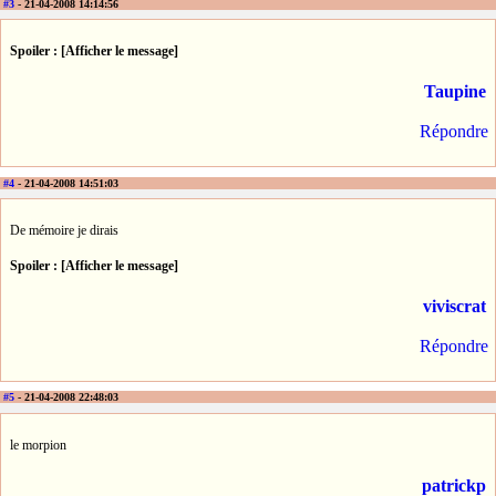
#3
- 21-04-2008 14:14:56
Spoiler : [Afficher le message]
Taupine
Répondre
#4
- 21-04-2008 14:51:03
De mémoire je dirais
Spoiler : [Afficher le message]
viviscrat
Répondre
#5
- 21-04-2008 22:48:03
le morpion
patrickp