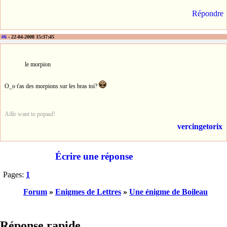
Répondre
#6
- 22-04-2008 15:37:45
le morpion
O_o t'as des morpions sur les bras toi?
Aille want to popaul!
vercingetorix
Écrire une réponse
Pages:
1
Forum
»
Enigmes de Lettres
»
Une énigme de Boileau
Réponse rapide