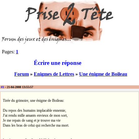
Pages:
1
Écrire une réponse
Forum
»
Enigmes de Lettres
»
Une énigme de Boileau
#1
- 21-04-2008 13:55:57
Tirée du grimoire, une énigme de Boileau:
Du repos des humains implacable ennemie,
J'ai rendu mille amants envieux de mon sort,
Je me repais de sang et je trouve ma vie
Dans les bras de celui qui recherche ma mort.