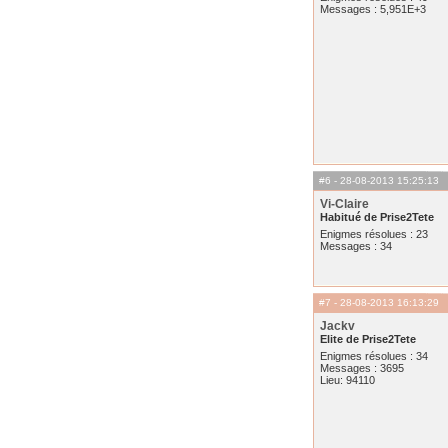
Messages : 5,951E+3
#6
- 28-08-2013 15:25:13
Vi-Claire
Habitué de Prise2Tete
Enigmes résolues : 23
Messages : 34
#7
- 28-08-2013 16:13:29
Jackv
Elite de Prise2Tete
Enigmes résolues : 34
Messages : 3695
Lieu: 94110