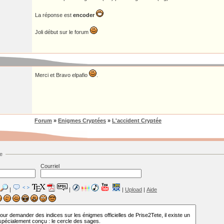
La réponse est
encoder
Joli début sur le forum
Merci et Bravo elpafio
.
Forum
»
Enigmes Cryptées
»
L'accident Cryptée
e
Courriel
|
|
|
Upload
|
Aide