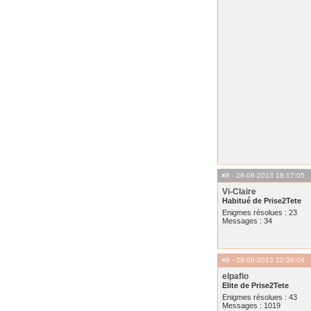
#8
- 28-08-2013 18:17:05
Vi-Claire
Habitué de Prise2Tete
Enigmes résolues : 23
Messages : 34
#9
- 28-08-2013 22:36:04
elpafio
Elite de Prise2Tete
Enigmes résolues : 43
Messages : 1019