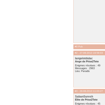
#0 Pub
#2
- 27-08-2013 19:58:03
langelotdulac
Ange de Prise2Tete
Enigmes résolues : 49
Messages : 2963
Lieu: Paradis
#3
- 28-08-2013 11:03:27
SabanSuresh
Elite de Prise2Tete
Enigmes résolues : 45