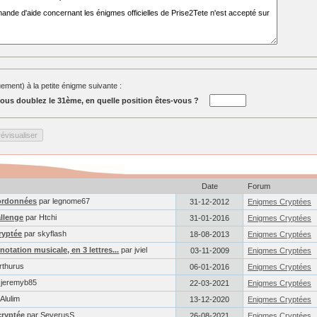
ment) à la petite énigme suivante :
ous doublez le 31ème, en quelle position êtes-vous ?
Date
Forum
ordonnées
par legnome67
31-12-2012
Enigmes Cryptées
llenge
par Htchi
31-01-2016
Enigmes Cryptées
ryptée
par skyflash
18-08-2013
Enigmes Cryptées
otation musicale, en 3 lettres...
par jviel
03-11-2009
Enigmes Cryptées
rthurus
06-01-2016
Enigmes Cryptées
 jeremyb85
22-03-2021
Enigmes Cryptées
Alulim
13-12-2020
Enigmes Cryptées
cryptée
par SeverusS
26-08-2021
Enigmes Cryptées