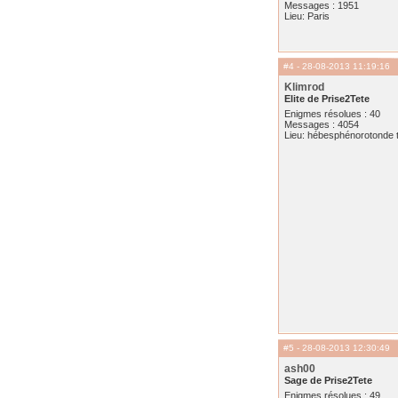
Messages : 1951
Lieu: Paris
#4
- 28-08-2013 11:19:16
Klimrod
Elite de Prise2Tete
Enigmes résolues : 40
Messages : 4054
Lieu: hébesphénorotonde t
#5
- 28-08-2013 12:30:49
ash00
Sage de Prise2Tete
Enigmes résolues : 49