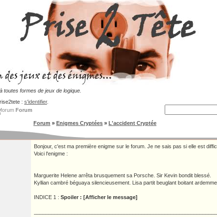
 toutes formes de jeux de logique.
rise2tete :
s'identifier
.
Forum
Forum
»
Enigmes Cryptées
»
L'accident Cryptée
Bonjour, c'est ma première enigme sur le forum. Je ne sais pas si elle est diffici
Voici l'enigme :
Marguerite Helene arrêta brusquement sa Porsche. Sir Kevin bondit blessé.
Kyllian cambré béguaya silencieusement. Lisa partit beuglant boitant ardemme
INDICE 1 :
Spoiler : [Afficher le message]
_______________________________________________________________