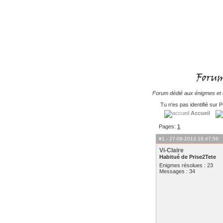
Forum dédié aux énigmes et à
Tu n'es pas identifié sur P
Accueil
Pages:
1
#1
- 27-08-2013 16:47:56
Vi-Claire
Habitué de Prise2Tete
Enigmes résolues : 23
Messages : 34