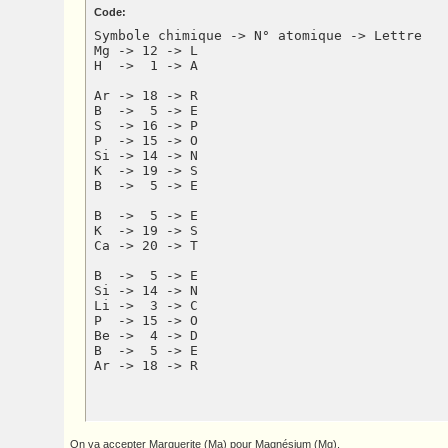
Code:
Symbole chimique -> N° atomique -> Lettre

Mg -> 12 -> L

H  ->  1 -> A

Ar -> 18 -> R

B  ->  5 -> E

S  -> 16 -> P

P  -> 15 -> O

Si -> 14 -> N

K  -> 19 -> S

B  ->  5 -> E

B  ->  5 -> E

K  -> 19 -> S

Ca -> 20 -> T

B  ->  5 -> E

Si -> 14 -> N

Li ->  3 -> C

P  -> 15 -> O

Be ->  4 -> D

B  ->  5 -> E

Ar -> 18 -> R
On va accepter Marguerite (Ma) pour Magnésium (Mg).