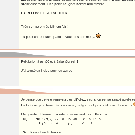
si
lencieusement.
Li
sa
p
artit
be
uglant
b
oitant
ar
demment.
LA RÉPONSE EST ENCODER
Très sympa et très joliment fait !
Tu peux en reposter quand tu veux des comme ça
Félicitation à ash00 et à SabanSuresh !
J'ai ajouté un indice pour les autres.
Je pense que cette énigme est très difficile... sauf si on est persuadé qu'elle 
En tout cas, je la trouve très originale, malgré quelques petites incohérences
Marguerite Helene arrêta brusquement sa Porsche.
Mg, 1 He, 2
(H, 1)
Ar, 18 Br, 35 S, 16 P, 15
L B
(A)
/ R I
(E)
P O
Sir Kevin bondit blessé.