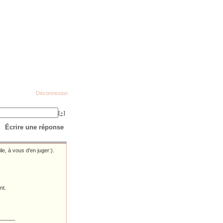
Déconnexion
[+]
Écrire une réponse
le, à vous d'en juger:).
nt.
_____