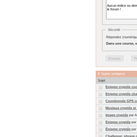
Sécurité
Répondez (numérique
Dans une course, v
Sujets similaires
Sujet
Enigme cryptée co
Enigme cryptée cha
Coordonnée GPS c
Musique cryptée et n
Image cryptée
par A
Enigme cryptée
par
Énigme cryptée
par 
Challenge: phrase 