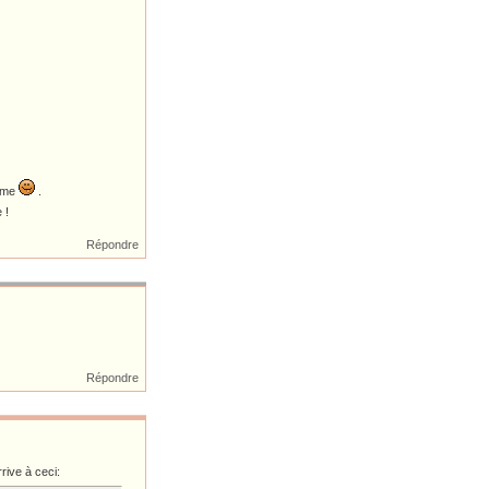
tème
.
 !
Répondre
Répondre
rive à ceci: