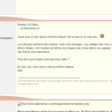
Bonjour Vi-Claire,
... et bienvenue ici.
Juste pour te dire que je cherche depuis hier et que je ne vois pas...
riangulaire
Les phrases tiennent bien debout, mais sont étranges. Les initiales des mots n
lettres finales, ni le nombre de lettres de chaque mot, ni les lettres en capitale
l'air d'avoir son importance.
Peut-être qu'un indice pourrait nous aider ?
En tout cas, merci pour cette première énigme.
Klim.
J'ai tant besoin de temps pour buller qu'il n'en reste plus assez pour bosser. Qu
si sage qu'il croit.
M
arguerite
H
elene
ar
rêta
b
rusquement
s
a
P
orsche.
Si
r
K
evin
b
ondit
b
lessé.