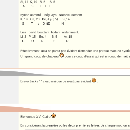
Si, 14 K, 19 B, 5 B, 5
N S E / E
Kyllian cambré béguaya silencieusement.
K, 19 Ca, 20 Be, 4
(B, 5)
SI,14
S T / D
(E)
N
Lisa partit beuglant boitant ardemment.
Li, 3 P, 15 Be, 4 B, 5 Ar, 18
C O D E R
Effectivement, cela ne parait pas évident d'encoder une phrase avec ce sys
Un grand coup de chapeau
pour ce coup d'essai qui est un coup de maître
Bravo Jackv ^^ c'est vrai que ce n'est pas évident
.
Bienvenue à Vi-Claire
En considérant la première ou les deux premières lettres de chaque mot, on ar