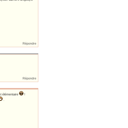
Répondre
Répondre
est élémentaire
!
.