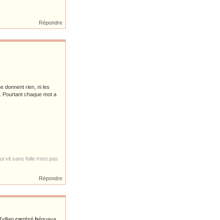
Répondre
e donnent rien, ni les
... Pourtant chaque mot a
i vit sans folie n'est pas
Répondre
K
yllian
ca
mbré
b
éguaya