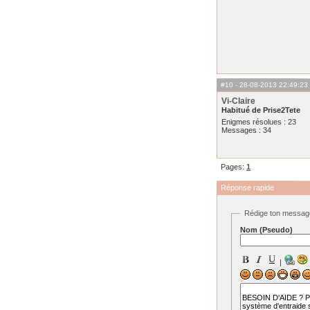
#10
- 28-08-2013 22:49:23
Vi-Claire
Habitué de Prise2Tete
Enigmes résolues : 23
Messages : 34
Pages:
1
Réponse rapide
Rédige ton messag
Nom (Pseudo)
|