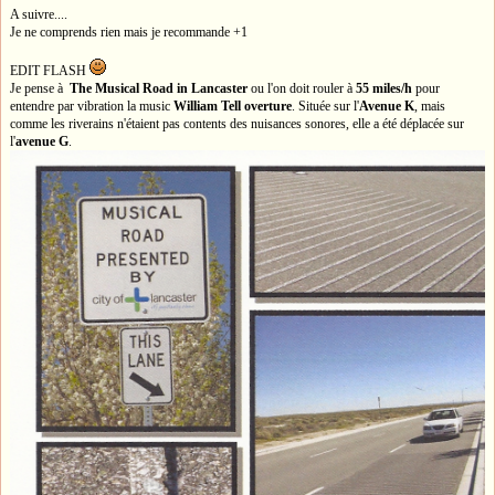
A suivre....
Je ne comprends rien mais je recommande +1
EDIT FLASH
Je pense à
The Musical Road in Lancaster
ou l'on doit rouler à
55 miles/h
pour
entendre par vibration la music
William Tell overture
. Située sur l'
Avenue K
, mais
comme les riverains n'étaient pas contents des nuisances sonores, elle a été déplacée sur
l'
avenue G
.