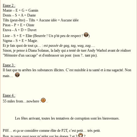
Etape 2 :
Manie – E + G = Gamin
Dents – S + A = Dante
Tilts (peut-être) – Tilts + Aucune idée = Aucune idée
Piton – P + E = Ointe
Etuva – A + D = Duvet
Liste – S + E = Elite (Beurrée ! Un p'tit peu de respect !
)
Sigma – S + E = Magie.
Et je fais quoi de tout ça… :
est passée de gag, tag, wag, zag
….
Sinon, je pense à Diana Solanas, la lady qui a tenté de tuer Andy Warhol avant de réaliser
"Mémoire d'un saccage" et d'embrasser un pont (non ?.. tant pis).
Etape 3 :
Il faut que tu arrêtes les substances illicites. C’est nuisible à ta santé et à ma sagacité. Non
mais…
Etape 4 :
55 miles from…nowhere :
.
Les fêtes arrivant, toutes les tentatives de corruption sont les bienvenues.
Pfff… et ça se considère comme élite de P2T, c’est petit… très petit.
Bon, tu veux quoi pour m’aider sur les étapes 2 et 3
?