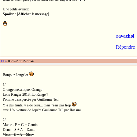
Une petite avance:
Spoiler : [Afficher le message]
ravachol
Répondre
#13
- 09-12-2013 22:13:42
Bonjour Langelot
,
1/
Orange mécanique: Orange
Lone Ranger 2013: Lo Range ?
Pomme transpercée par Guillaume Tell
Y a des fruits, y a de l'eau... mais j'sais pas trop
==> L'ouverture de l'opéra Guillaume Tell par Rossini.
2/
Manie - E + G = Gamin
Dents - S + A = Dante
Vices - E + A = Sicav