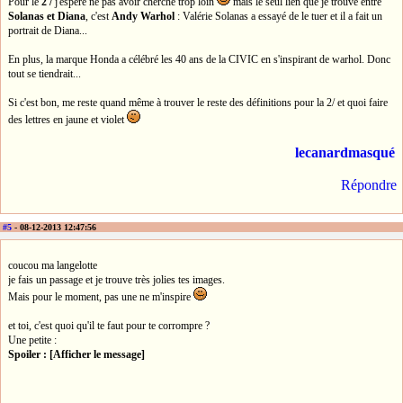
Pour le
2 /
j'espère ne pas avoir cherché trop loin
mais le seul lien que je trouve entre
Solanas et Diana
, c'est
Andy Warhol
: Valérie Solanas a essayé de le tuer et il a fait un
portrait de Diana...
En plus, la marque Honda a célébré les 40 ans de la CIVIC en s'inspirant de warhol. Donc
tout se tiendrait...
Si c'est bon, me reste quand même à trouver le reste des définitions pour la 2/ et quoi faire
des lettres en jaune et violet
lecanardmasqué
Répondre
#5
- 08-12-2013 12:47:56
coucou ma langelotte
je fais un passage et je trouve très jolies tes images.
Mais pour le moment, pas une ne m'inspire
et toi, c'est quoi qu'il te faut pour te corrompre ?
Une petite :
Spoiler : [Afficher le message]