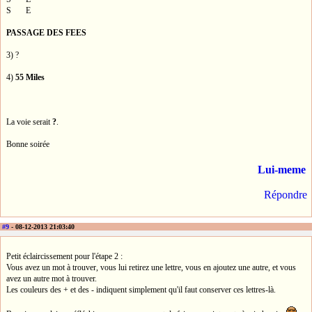
S E
PASSAGE DES FEES
3) ?
4)
55 Miles
La voie serait
?
.
Bonne soirée
Lui-meme
Répondre
#9
- 08-12-2013 21:03:40
Petit éclaircissement pour l'étape 2 :
Vous avez un mot à trouver, vous lui retirez une lettre, vous en ajoutez une autre, et vous
avez un autre mot à trouver.
Les couleurs des + et des - indiquent simplement qu'il faut conserver ces lettres-là.