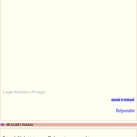
L'angle droit bout à 90 degrés.
moicestmoi
Répondre
#6
- 08-12-2013 19:44:24