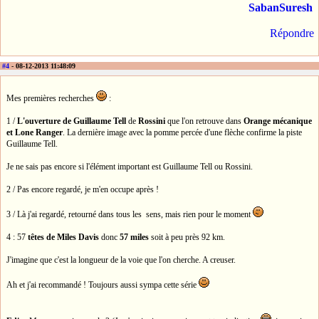
SabanSuresh
Répondre
#4
- 08-12-2013 11:48:09
Mes premières recherches
:
1 /
L'ouverture de Guillaume Tell
de
Rossini
que l'on retrouve dans
Orange mécanique
et Lone Ranger
. La dernière image avec la pomme percée d'une flèche confirme la piste
Guillaume Tell.
Je ne sais pas encore si l'élément important est Guillaume Tell ou Rossini.
2 / Pas encore regardé, je m'en occupe après !
3 / Là j'ai regardé, retourné dans tous les sens, mais rien pour le moment
4 : 57
têtes de Miles Davis
donc
57 miles
soit à peu près 92 km.
J'imagine que c'est la longueur de la voie que l'on cherche. A creuser.
Ah et j'ai recommandé ! Toujours aussi sympa cette série