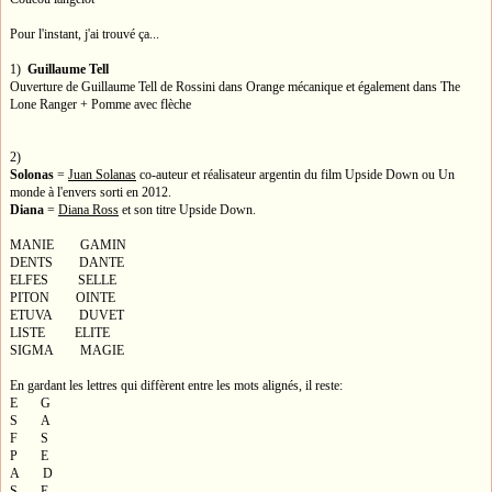
Pour l'instant, j'ai trouvé ça...
1)
Guillaume Tell
Ouverture de Guillaume Tell de Rossini dans Orange mécanique et également dans The
Lone Ranger + Pomme avec flèche
2)
Solonas
=
Juan Solanas
co-auteur et réalisateur argentin du film Upside Down ou Un
monde à l'envers sorti en 2012.
Diana
=
Diana Ross
et son titre Upside Down.
MANIE GAMIN
DENTS DANTE
ELFES SELLE
PITON OINTE
ETUVA DUVET
LISTE ELITE
SIGMA MAGIE
En gardant les lettres qui diffèrent entre les mots alignés, il reste:
E G
S A
F S
P E
A D
S E