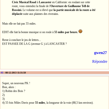
Civic Musical Road
à
Lancaster
en Californie: en roulant sur cette
route, vous entendez la finale de l'
Ouverture de Guillaume Tell de
Rossini.
Le volume est si élevé que
la partie musicale de la route a été
déplacée
suite aux plaintes des riverains.
Mais elle ne fait pas 55 miles.
EDIT elle fait la bonne musique si on roule à
55 miles par heure.
Reste à conclure le jeu de lettres...
EST PASSEE DE LA G (avenue G ) à LANCASTER ?
gwen27
Répondre
#3
- 08-12-2013 11:31:50
Super, un nouveau PK !
Bon, alors :
1) Robin des Bois ?
2)
3)
4) 55 fois Miles Davis pour
55 miles
, la longueur de la voie (88,5 km environ).