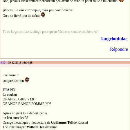
Bon, je vous laisse réfléchir encore un peu avant de faire un point route à mi-chemin.
@mcm : Je suis corrompue, mais pas pour 5 bières !
On a sa fierté tout de même
Tu es largement assez dingo pour qu'un Minito te semble cohérent \o/ !
langelotdulac
Répondre
#10
- 09-12-2013 10:04:16
une horreur
comprends rien
ETAPE1
La couleur
ORANGE GRIS VERT
ORANGE RANGE POMME ????
Après un petit tour de wikipedia
un lien entre les 3?
Orange mecanique : l'ouverture de
Guillaume Tell
de Rossini
The lone ranger :
William Tell
overture