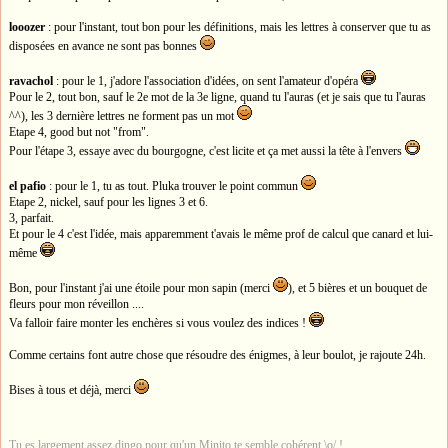
looozer
: pour l'instant, tout bon pour les définitions, mais les lettres à conserver que tu as
disposées en avance ne sont pas bonnes
ravachol
: pour le 1, j'adore l'association d'idées, on sent l'amateur d'opéra
Pour le 2, tout bon, sauf le 2e mot de la 3e ligne, quand tu l'auras (et je sais que tu l'auras
^^), les 3 dernière lettres ne forment pas un mot
Etape 4, good but not "from".
Pour l'étape 3, essaye avec du bourgogne, c'est licite et ça met aussi la tête à l'envers
el pafio
: pour le 1, tu as tout. Pluka trouver le point commun
Etape 2, nickel, sauf pour les lignes 3 et 6.
3, parfait.
Et pour le 4 c'est l'idée, mais apparemment t'avais le même prof de calcul que canard et lui-
même
Bon, pour l'instant j'ai une étoile pour mon sapin (merci
), et 5 bières et un bouquet de
fleurs pour mon réveillon ....
Va falloir faire monter les enchères si vous voulez des indices !
Comme certains font autre chose que résoudre des énigmes, à leur boulot, je rajoute 24h.
Bises à tous et déjà, merci
Tu es largement assez dingo pour qu'un Minito te semble cohérent \o/ !