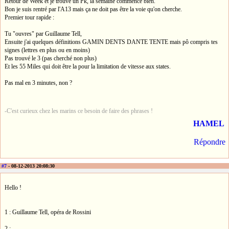
Retour de Week et je trouve un Pk, la semaine commence bien.
Bon je suis rentré par l'A13 mais ça ne doit pas être la voie qu'on cherche.
Premier tour rapide :
Tu "ouvres" par Guillaume Tell,
Ensuite j'ai quelques définitions GAMIN DENTS DANTE TENTE mais pô compris tes
signes (lettres en plus ou en moins)
Pas trouvé le 3 (pas cherché non plus)
Et les 55 Miles qui doit être la pour la limitation de vitesse aux states.
Pas mal en 3 minutes, non ?
-C'est curieux chez les marins ce besoin de faire des phrases !
HAMEL
Répondre
#7
- 08-12-2013 20:08:30
Hello !
1 : Guillaume Tell, opéra de Rossini
2 :