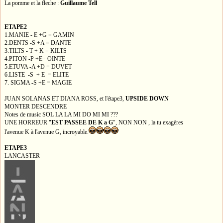
La pomme et la fleche :
Guillaume Tell
ETAPE2
1.MANIE - E +G = GAMIN
2.DENTS -S +A = DANTE
3.TILTS - T + K = KILTS
4.PITON -P +E= OINTE
5.ETUVA -A +D = DUVET
6.LISTE -S + E = ELITE
7. SIGMA -S +E = MAGIE
JUAN SOLANAS ET DIANA ROSS, et l'étape3,
UPSIDE DOWN
MONTER DESCENDRE
Notes de music SOL LA LA MI DO MI MI ???
UNE HORREUR "
EST PASSEE DE K a G
", NON NON , la tu exagères
l'avenue K à l'avenue G, incroyable.
ETAPE3
LANCASTER