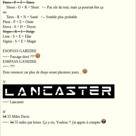
Pitres - P + T = Titres
Shoot - O + R = Short <-- Pas sûr du tout, mais ça pourrait être ça
ou
Tares - R + N = Santé <-- Semble plus probable
Piton - P + E = Ointe
Etuva - A + D = Duvet
Nègre - R + I = Neige
Liste - S + E = Elite
Sigma - S + E = Magie
ESOPASS GAREDEE
==> Passage dosé ???
ESRPASS GANEDEE
==> ???
Dois renoncer car plus de dispo avant plusieurs jours...
3/
==> Lancaster
4/
54
55 Miles Davis
==>
54
55 miles par heure. Ça y est, Youhou !! j'ai appris à compter