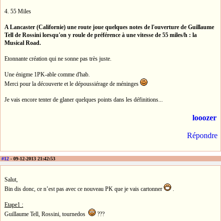
4. 55 Miles
A Lancaster (Californie) une route joue quelques notes de l'ouverture de Guillaume
Tell de Rossini lorsqu'on y roule de préférence à une vitesse de 55 miles/h : la
Musical Road.
Etonnante création qui ne sonne pas très juste.
Une énigme 1PK-able comme d'hab.
Merci pour la découverte et le dépoussiérage de méninges
Je vais encore tenter de glaner quelques points dans les définitions...
looozer
Répondre
#12
- 09-12-2013 21:42:53
Salut,
Bin dis donc, ce n’est pas avec ce nouveau PK que je vais cartonner
.
Etape1 :
Guillaume Tell, Rossini, tournedos
???