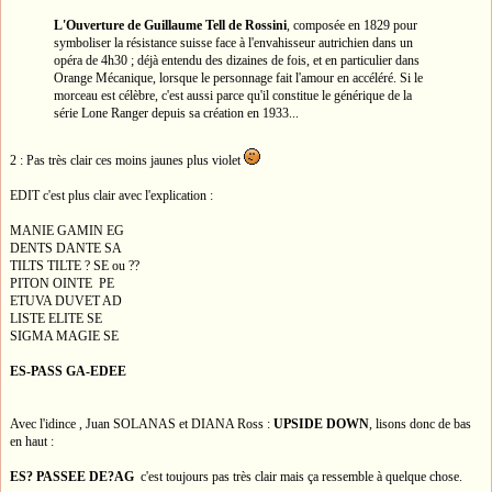
L'Ouverture de Guillaume Tell de Rossini
, composée en 1829 pour
symboliser la résistance suisse face à l'envahisseur autrichien dans un
opéra de 4h30 ; déjà entendu des dizaines de fois, et en particulier dans
Orange Mécanique, lorsque le personnage fait l'amour en accéléré. Si le
morceau est célèbre, c'est aussi parce qu'il constitue le générique de la
série Lone Ranger depuis sa création en 1933...
2 : Pas très clair ces moins jaunes plus violet
EDIT c'est plus clair avec l'explication :
MANIE GAMIN EG
DENTS DANTE SA
TILTS TILTE ? SE ou ??
PITON OINTE PE
ETUVA DUVET AD
LISTE ELITE SE
SIGMA MAGIE SE
ES-PASS GA-EDEE
Avec l'idince , Juan SOLANAS et DIANA Ross :
UPSIDE DOWN
, lisons donc de bas
en haut :
ES? PASSEE DE?AG
c'est toujours pas très clair mais ça ressemble à quelque chose.