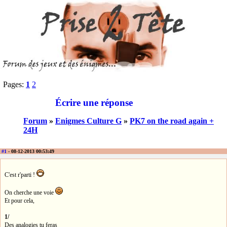
Pages:
1
2
Écrire une réponse
Forum
»
Enigmes Culture G
»
PK7 on the road again +
24H
#1
- 08-12-2013 00:53:49
C'est r'parti !
On cherche une voie
Et pour cela,
1/
Des analogies tu feras