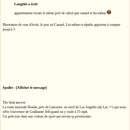
Langelot a écrit:
apparemment t'avais le même prof de calcul que canard et lui-même
Illustration de cour d'école, le jour où Canard, Lui-même et elpafio apprirent à compter
jusqu'à 3:
Spoiler : [Afficher le message]
The final answer:
La route musicale Honda, près de Lancaster, au nord de Los Angeles (du Lac ^^) qui nous
offre l'ouverture de Guillaume Tell quand on y roule à 55 mph.
Un petit tour dans une voiture de sport qui envoie ça prestissimo: