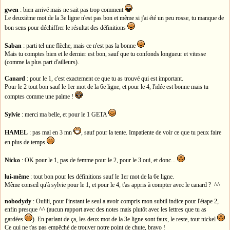
gwen
: bien arrivé mais ne sait pas trop comment
Le deuxième mot de la 3e ligne n'est pas bon et même si j'ai été un peu rosse, tu manque de
bon sens pour déchiffrer le résultat des définitions
Saban
: parti tel une flèche, mais ce n'est pas la bonne
Mais tu comptes bien et le dernier est bon, sauf que tu confonds longueur et vitesse
(comme la plus part d'ailleurs).
Canard
: pour le 1, c'est exactement ce que tu as trouvé qui est important.
Pour le 2 tout bon sauf le 1er mot de la 6e ligne, et pour le 4, l'idée est bonne mais tu
comptes comme une palme !
Sylvie
: merci ma belle, et pour le 1 GETA
HAMEL
: pas mal en 3 mn
, sauf pour la tente. Impatiente de voir ce que tu peux faire
en plus de temps
Nicko
: OK pour le 1, pas de femme pour le 2, pour le 3 oui, et donc...
lui-même
: tout bon pour les définitions sauf le 1er mot de la 6e ligne.
Même conseil qu'à sylvie pour le 1, et pour le 4, t'as appris à compter avec le canard ? ^^
nobodydy
: Ouiiii, pour l'instant le seul a avoir compris mon subtil indice pour l'étape 2,
enfin presque ^^ (aucun rapport avec des notes mais plutôt avec les lettres que tu as
gardées
). En parlant de ça, les deux mot de la 3e ligne sont faux, le reste, tout nickel
Ce qui ne t'as pas empêché de trouver notre point de chute, bravo !