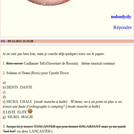
nobodydy
Répondre
#11
- 09-12-2013 21:33:38
Je ne suis pas bien loin, mais je couche déjà quelques trucs sur le papier:
1.
Rien encore
Guillaume Tell (Ouverture de Rossini) : thème musical commun
2. Solanas et Diana (Ross) pour Upside Down
a)
b) DENTS DANTE
c)
d)
e) SECHA CHALE
[mode manche-à-balle] : M'dame, on a un point en plus si on
trouve une faute d'orthographe à camping? [/mode manche-à-balle]
f) LISTE ELITE
g) SIGMA MAGIE
3.
Jusque-là je trouve TANCANTER qui peut donner ENCARTANT mais ça me paraît
"bof bof"
ou alors LANCASTER (