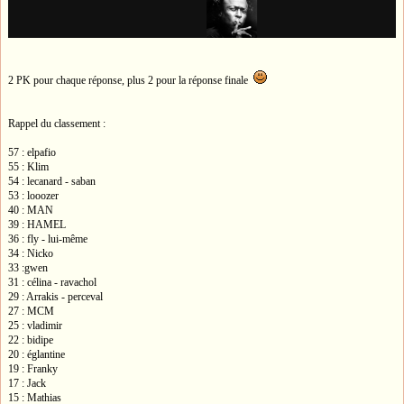
2 PK pour chaque réponse, plus 2 pour la réponse finale
Rappel du classement :
57 : elpafio
55 : Klim
54 : lecanard - saban
53 : looozer
40 : MAN
39 : HAMEL
36 : fly - lui-même
34 : Nicko
33 :gwen
31 : célina - ravachol
29 : Arrakis - perceval
27 : MCM
25 : vladimir
22 : bidipe
20 : églantine
19 : Franky
17 : Jack
15 : Mathias