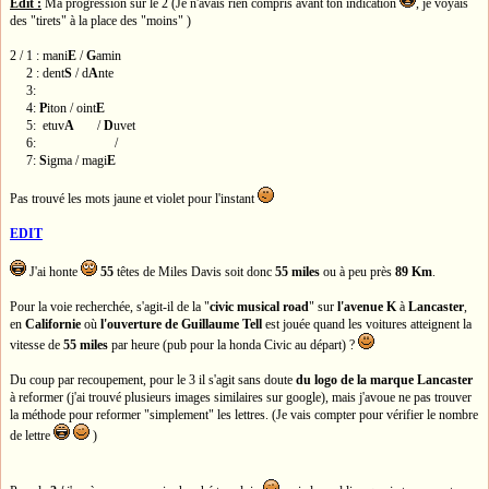
Edit :
Ma progression sur le 2 (Je n'avais rien compris avant ton indication
, je voyais
des "tirets" à la place des "moins" )
2 / 1 : mani
E
/
G
amin
2 : dent
S
/ d
A
nte
3:
4:
P
iton / oint
E
5: etuv
A
/
D
uvet
6: /
7:
S
igma / magi
E
Pas trouvé les mots jaune et violet pour l'instant
EDIT
J'ai honte
55
têtes de Miles Davis soit donc
55 miles
ou à peu près
89 Km
.
Pour la voie recherchée, s'agit-il de la "
civic musical road
" sur
l'avenue K
à
Lancaster
,
en
Californie
où
l'ouverture de Guillaume Tell
est jouée quand les voitures atteignent la
vitesse de
55 miles
par heure (pub pour la honda Civic au départ) ?
Du coup par recoupement, pour le 3 il s'agit sans doute
du logo de la marque Lancaster
à reformer (j'ai trouvé plusieurs images similaires sur google), mais j'avoue ne pas trouver
la méthode pour reformer "simplement" les lettres. (Je vais compter pour vérifier le nombre
de lettre
)