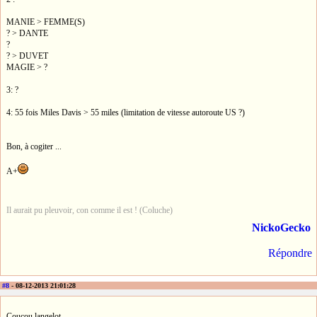
MANIE > FEMME(S)
? > DANTE
?
? > DUVET
MAGIE > ?
3: ?
4: 55 fois Miles Davis > 55 miles (limitation de vitesse autoroute US ?)
Bon, à cogiter ...
A+
Il aurait pu pleuvoir, con comme il est ! (Coluche)
NickoGecko
Répondre
#8
- 08-12-2013 21:01:28
Coucou langelot