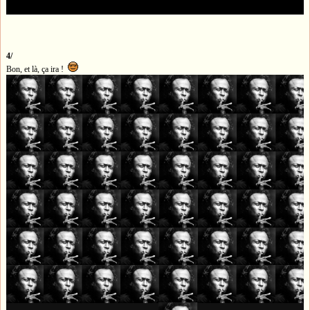
4/
Bon, et là, ça ira !