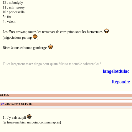
12 : nobodydy
11 : ash - sosoy
10 : princessilla
5 : fix
4 : valent
Les fêtes arrivant, toutes les tentatives de corruption sont les bienvenues
(négociations par mp
)
Bises à tous et bonne gamberge
Tu es largement assez dingo pour qu'un Minito te semble cohérent \o/ !
langelotdulac
|
Répondre
#0 Pub
#2
- 08-12-2013 10:15:10
1 : J'y vais au pif
(je trouverai bien un point commun après)