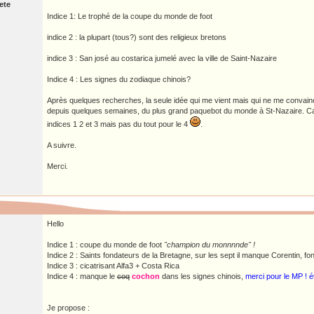
ete
Indice 1: Le trophé de la coupe du monde de foot
indice 2 : la plupart (tous?) sont des religieux bretons
indice 3 : San josé au costarica jumelé avec la ville de Saint-Nazaire
Indice 4 : Les signes du zodiaque chinois?
Après quelques recherches, la seule idée qui me vient mais qui ne me convainc
depuis quelques semaines, du plus grand paquebot du monde à St-Nazaire. Ca 
indices 1 2 et 3 mais pas du tout pour le 4
.
A suivre.
Merci.
Hello
Indice 1 : coupe du monde de foot
"champion du monnnnde" !
Indice 2 : Saints fondateurs de la Bretagne, sur les sept il manque Corentin, 
Indice 3 : cicatrisant Alfa3 + Costa Rica
Indice 4 : manque le
coq
cochon
dans les signes chinois,
merci pour le MP ! ét
Je propose :