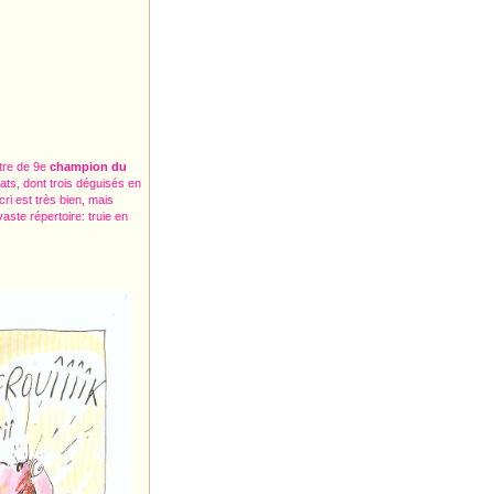
itre de 9e
champion du
ats, dont trois déguisés en
ri est très bien, mais
aste répertoire: truie en