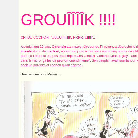
GROUÎÎÎÎK !!!!
CRI DU COCHON: "UUUUIIIIIIIIK, RRRR, UIIIII"...
A seulement 20 ans,
Corentin
Lannuzec, éleveur du Finistère, a décroché le t
monde
du cri du
cochon
, après une joute acharnée contre cinq autres candid
porc (le costume est pris en compte dans la note). Commentaire du jury: "Son c
dans le micro, ça fait un peu fort quand même". Son dauphin avait pourtant un v
chaleur, porcelet et cochon qu'on égorge.
Une pensée pour Reiser ...