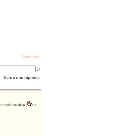
Déconnexion
[+]
Écrire une réponse
ormation cruciale (
) ne