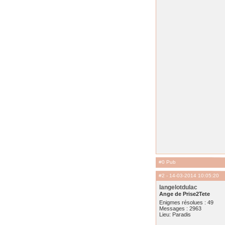
#0 Pub
#2
- 14-03-2014 10:05:20
langelotdulac
Ange de Prise2Tete
Enigmes résolues : 49
Messages : 2963
Lieu: Paradis