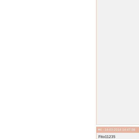
#4
- 14-03-2014 14:47:58
Fito11235