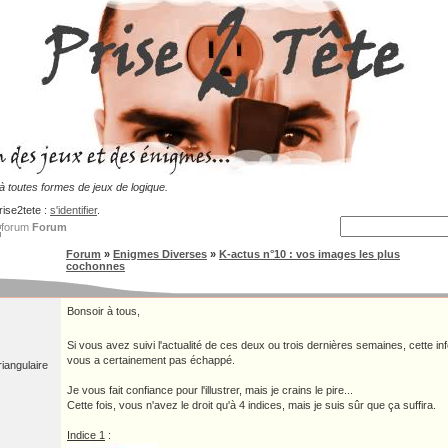
 toutes formes de jeux de logique.
rise2tete :
s'identifier
.
Forum
Forum
»
Enigmes Diverses
»
K-actus n°10 : vos images les plus
cochonnes
Bonsoir à tous,
Si vous avez suivi l'actualité de ces deux ou trois dernières semaines, cette inf
vous a certainement pas échappé.
iangulaire
Je vous fait confiance pour l'illustrer, mais je crains le pire...
Cette fois, vous n'avez le droit qu'à 4 indices, mais je suis sûr que ça suffira.
Indice 1
: