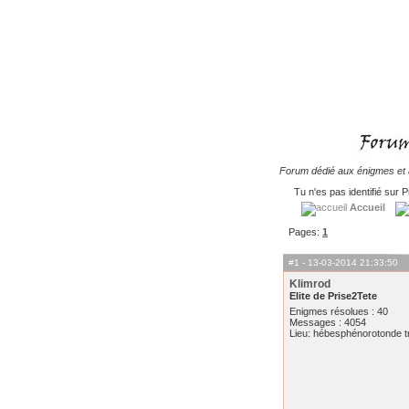
Forum dédié aux énigmes et à
Tu n'es pas identifié sur P
Accueil
Pages:
1
#1
- 13-03-2014 21:33:50
Klimrod
Elite de Prise2Tete
Enigmes résolues : 40
Messages : 4054
Lieu: hébesphénorotonde tr