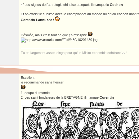
4/ Les signes de l'astrologie chinoise auxquels il manque le
Cochon
Et on atteint le sublime avec le championnat du monde du cri du cochon dont l
Corentin Lannuzec
!
Désolée, mais c'est tout ce que ça m'inspire
Tu es largement assez dingo pour qu'un Minito te semble cohérent \o/ !
Excellent
je recommande sans hésiter
1. coupe du monde
2. Les saint fondateurs de la BRETAGNE, il manque
Corentin