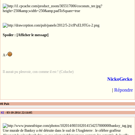
Spoiler : [Afficher le message]
A+
Il aurait pu pleuvoir, con comme il est ! (Coluche)
NickoGecko
|
Répondre
#0 Pub
#2
- 03-10-2014 22:14:05
Une murale de Banksy a été détruite dans le sud de l'Angleterre : le célèbre graffeur