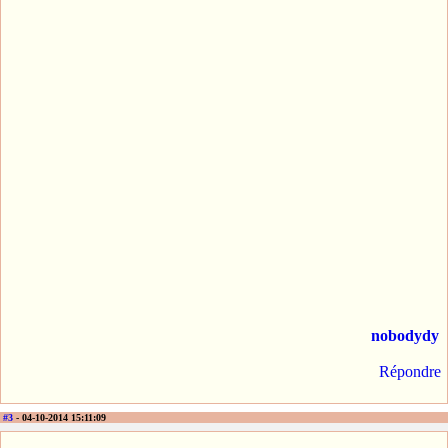
nobodydy
Répondre
#3
- 04-10-2014 15:11:09