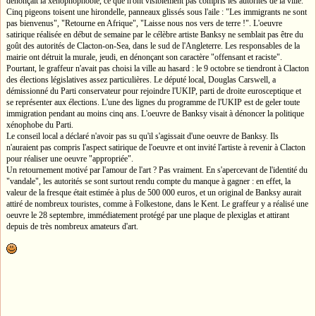
dénonçait la xénophophobie, ce que n'ont visiblement pas compris les autorités de la ville.
Cinq pigeons toisent une hirondelle, panneaux glissés sous l'aile : "Les immigrants ne sont
pas bienvenus", "Retourne en Afrique", "Laisse nous nos vers de terre !". L'oeuvre
satirique réalisée en début de semaine par le célèbre artiste Banksy ne semblait pas être du
goût des autorités de Clacton-on-Sea, dans le sud de l'Angleterre. Les responsables de la
mairie ont détruit la murale, jeudi, en dénonçant son caractère "offensant et raciste".
Pourtant, le graffeur n'avait pas choisi la ville au hasard : le 9 octobre se tiendront à Clacton
des élections législatives assez particulières. Le député local, Douglas Carswell, a
démissionné du Parti conservateur pour rejoindre l'UKIP, parti de droite eurosceptique et
se représenter aux élections. L'une des lignes du programme de l'UKIP est de geler toute
immigration pendant au moins cinq ans. L'oeuvre de Banksy visait à dénoncer la politique
xénophobe du Parti.
Le conseil local a déclaré n'avoir pas su qu'il s'agissait d'une oeuvre de Banksy. Ils
n'auraient pas compris l'aspect satirique de l'oeuvre et ont invité l'artiste à revenir à Clacton
pour réaliser une oeuvre "appropriée".
Un retournement motivé par l'amour de l'art ? Pas vraiment. En s'apercevant de l'identité du
"vandale", les autorités se sont surtout rendu compte du manque à gagner : en effet, la
valeur de la fresque était estimée à plus de 500 000 euros, et un original de Banksy aurait
attiré de nombreux touristes, comme à Folkestone, dans le Kent. Le graffeur y a réalisé une
oeuvre le 28 septembre, immédiatement protégé par une plaque de plexiglas et attirant
depuis de très nombreux amateurs d'art.