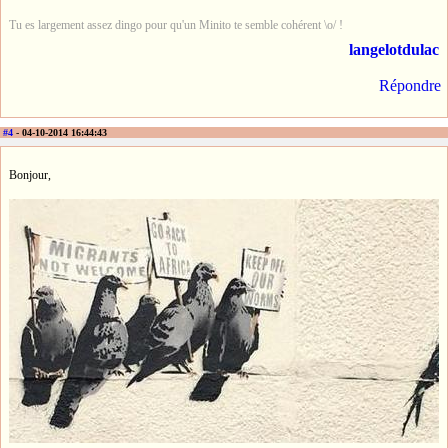
Tu es largement assez dingo pour qu'un Minito te semble cohérent \o/ !
langelotdulac
Répondre
#4
- 04-10-2014 16:44:43
Bonjour,