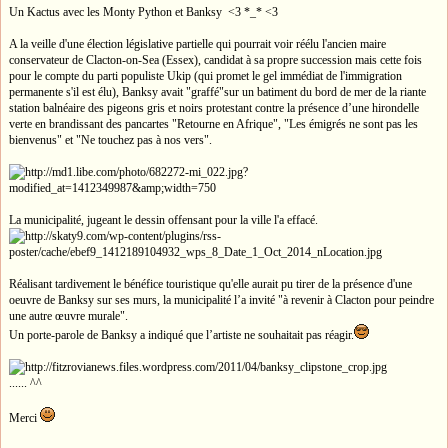
Un Kactus avec les Monty Python et Banksy <3 *_* <3
A la veille d'une élection législative partielle qui pourrait voir réélu l'ancien maire
conservateur de Clacton-on-Sea (Essex), candidat à sa propre succession mais cette fois
pour le compte du parti populiste Ukip (qui promet le gel immédiat de l'immigration
permanente s'il est élu), Banksy avait "graffé"sur un batiment du bord de mer de la riante
station balnéaire des pigeons gris et noirs protestant contre la présence d’une hirondelle
verte en brandissant des pancartes "Retourne en Afrique", "Les émigrés ne sont pas les
bienvenus" et "Ne touchez pas à nos vers".
La municipalité, jugeant le dessin offensant pour la ville l'a effacé.
Réalisant tardivement le bénéfice touristique qu'elle aurait pu tirer de la présence d'une
oeuvre de Banksy sur ses murs, la municipalité l’a invité "à revenir à Clacton pour peindre
une autre œuvre murale".
Un porte-parole de Banksy a indiqué que l’artiste ne souhaitait pas réagir.
...... ^^
Merci