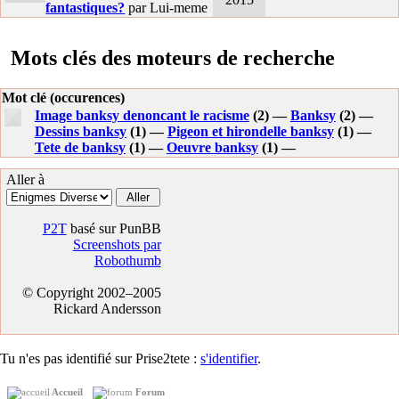
fantastiques?
par Lui-meme
Mots clés des moteurs de recherche
Mot clé (occurences)
Image banksy denoncant le racisme
(2) —
Banksy
(2) —
Dessins banksy
(1) —
Pigeon et hirondelle banksy
(1) —
Tete de banksy
(1) —
Oeuvre banksy
(1) —
Aller à
P2T
basé sur PunBB
Screenshots par
Robothumb
© Copyright 2002–2005
Rickard Andersson
Tu n'es pas identifié sur Prise2tete :
s'identifier
.
Accueil
Forum