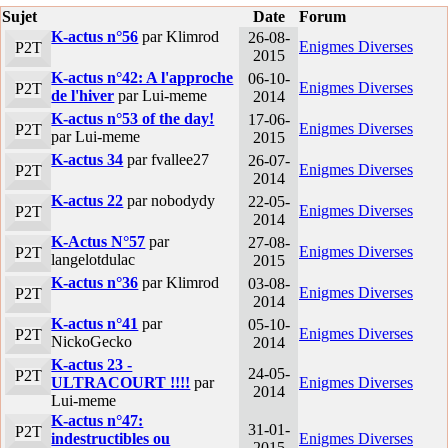
Sujet
Date
Forum
K-actus n°56
par Klimrod
26-08-
Enigmes Diverses
P2T
2015
K-actus n°42: A l'approche
06-10-
Enigmes Diverses
P2T
de l'hiver
par Lui-meme
2014
K-actus n°53 of the day!
17-06-
Enigmes Diverses
P2T
par Lui-meme
2015
K-actus 34
par fvallee27
26-07-
Enigmes Diverses
P2T
2014
K-actus 22
par nobodydy
22-05-
Enigmes Diverses
P2T
2014
K-Actus N°57
par
27-08-
Enigmes Diverses
P2T
langelotdulac
2015
K-actus n°36
par Klimrod
03-08-
Enigmes Diverses
P2T
2014
K-actus n°41
par
05-10-
Enigmes Diverses
P2T
NickoGecko
2014
K-actus 23 -
24-05-
P2T
ULTRACOURT !!!!
par
Enigmes Diverses
2014
Lui-meme
K-actus n°47:
31-01-
P2T
indestructibles ou
Enigmes Diverses
2015