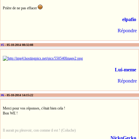
Prière de ne pas effacer
elpafio
Répondre
#5
- 05-10-2014 08:32:08
Lui-meme
Répondre
#6
- 05-10-2014 14:15:22
Merci pour vos réponses, c'était bien cela !
Bon WE !
Il aurait pu pleuvoir, con comme il est ! (Coluche)
NickoGecko