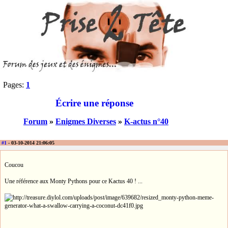
Pages:
1
Écrire une réponse
Forum
»
Enigmes Diverses
»
K-actus n°40
#1
- 03-10-2014 21:06:05
Coucou
Une référence aux Monty Pythons pour ce Kactus 40 ! ...