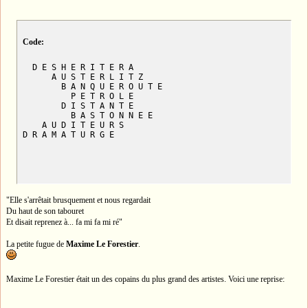
Code:
  D E S H E R I T E R A

      A U S T E R L I T Z

        B A N Q U E R O U T E

          P E T R O L E

        D I S T A N T E

          B A S T O N N E E

    A U D I T E U R S

D R A M A T U R G E
"Elle s'arrêtait brusquement et nous regardait
Du haut de son tabouret
Et disait reprenez à... fa mi fa mi ré"
La petite fugue de
Maxime Le Forestier
.
Maxime Le Forestier était un des copains du plus grand des artistes. Voici une reprise: