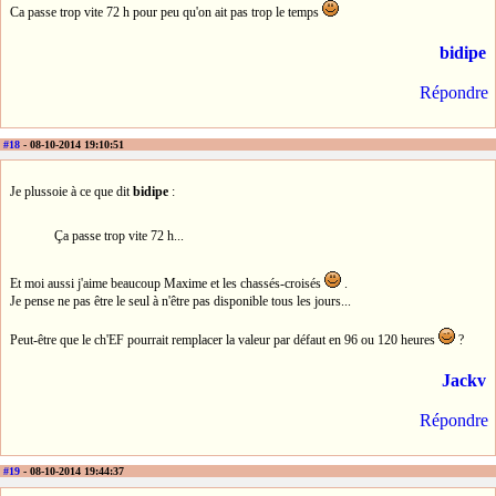
Ca passe trop vite 72 h pour peu qu'on ait pas trop le temps
bidipe
Répondre
#18
- 08-10-2014 19:10:51
Je plussoie à ce que dit
bidipe
:
Ça passe trop vite 72 h...
Et moi aussi j'aime beaucoup Maxime et les chassés-croisés
.
Je pense ne pas être le seul à n'être pas disponible tous les jours...
Peut-être que le ch'EF pourrait remplacer la valeur par défaut en 96 ou 120 heures
?
Jackv
Répondre
#19
- 08-10-2014 19:44:37