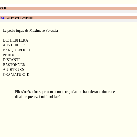
#0 Pub
#2
- 05-10-2014 00:16:55
La petite fugue
de Maxime le Forestier
DESHERIT
E
RA
AUSTER
L
ITZ
BANQU
E
ROUTE
PETR
O
LE
DISTA
N
TE
BAST
O
NNER
AUDITEU
R
S
DRAMATURG
E
Elle s'arrêtait brusquement et nous regardait du haut de son tabouret et
disait : reprenez à mi fa mi fa ré