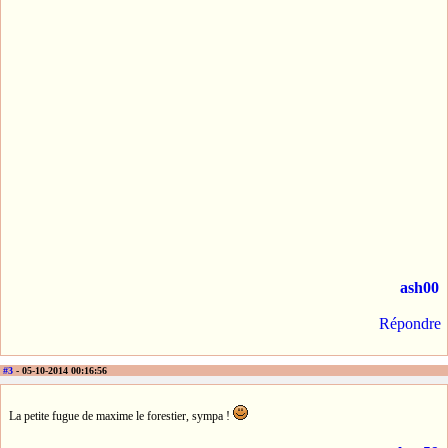
ash00
Répondre
#3
- 05-10-2014 00:16:56
La petite fugue de maxime le forestier, sympa !