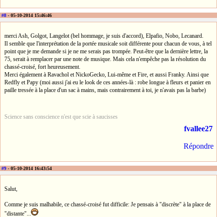
#8
- 05-10-2014 15:46:46
merci Ash, Golgot, Langelot (bel hommage, je suis d'accord), Elpafio, Nobo, Lecanard.
Il semble que l'interprétation de la portée musicale soit différente pour chacun de vous, à tel
point que je me demande si je ne me serais pas trompée. Peut-être que la dernière lettre, la
75, serait à remplacer par une note de musique. Mais cela n'empêche pas la résolution du
chassé-croisé, fort heureusement.
Merci également à Ravachol et NickoGecko, Lui-même et Fire, et aussi Franky. Ainsi que
Redfly et Papy (moi aussi j'ai eu le look de ces années-là : robe longue à fleurs et panier en
paille tressée à la place d'un sac à mains, mais contrairement à toi, je n'avais pas la barbe)
Science sans conscience n'est que scie à saucisses
fvallee27
Répondre
#9
- 05-10-2014 16:43:54
Salut,
Comme je suis malhabile, ce chassé-croisé fut difficile: Je pensais à "discrète" à la place de
"distante"...