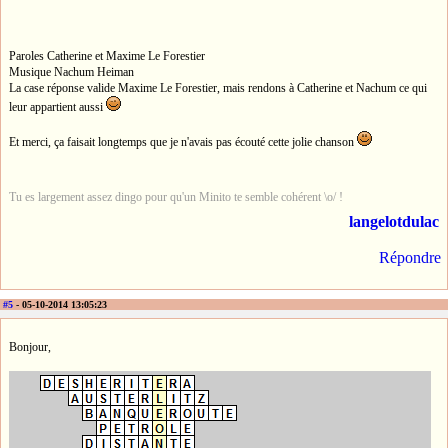
Paroles Catherine et Maxime Le Forestier
Musique Nachum Heiman
La case réponse valide Maxime Le Forestier, mais rendons à Catherine et Nachum ce qui
leur appartient aussi
Et merci, ça faisait longtemps que je n'avais pas écouté cette jolie chanson
Tu es largement assez dingo pour qu'un Minito te semble cohérent \o/ !
langelotdulac
Répondre
#5
- 05-10-2014 13:05:23
Bonjour,