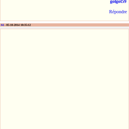
golgot59
Répondre
#4
- 05-10-2014 10:35:12