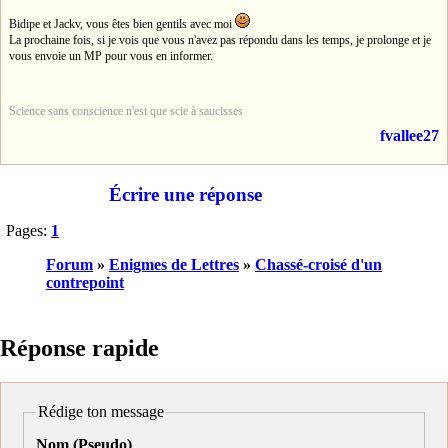
Bidipe et Jackv, vous êtes bien gentils avec moi
La prochaine fois, si je vois que vous n'avez pas répondu dans les temps, je prolonge et je
vous envoie un MP pour vous en informer.
Science sans conscience n'est que scie à saucisses
fvallee27
Écrire une réponse
Pages:
1
Forum
»
Enigmes de Lettres
»
Chassé-croisé d'un
contrepoint
Réponse rapide
Rédige ton message
Nom (Pseudo)