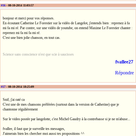
#16
- 08-10-2014 11:03:57
bonjour et merci pour vos réponses.
En écoutant Catherine Le Forestier sur la vidéo de Langelot, j'entends bien : reprenez à fa
mi fa mi ré. Par contre, sur une vidéo de youtube, on entend Maxime Le Forestier chanter :
reprenez mi fa mi fa mi ré.
C'est une bien jolie chanson, en tout cas.
Science sans conscience n'est que scie à saucisses
fvallee27
Répondre
#17
- 08-10-2014 18:25:09
Snif, j'ai raté ca
C'est une de mes chansons préférées (surtout dans la version de Catherine) que je
chantonne régulièrement
Sur le video postée par langelotte, c'est Michel Gaudry à la contrebasse si je ne m'abuse...
fvallee, il faut que je surveille tes messages,
J'aimerais bien les chercher moi aussi tes propositions ^^