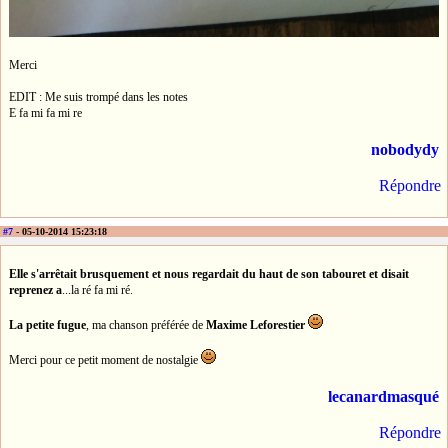
Merci
EDIT : Me suis trompé dans les notes
E fa mi fa mi re
nobodydy
Répondre
#7
- 05-10-2014 15:23:18
Elle s'arrêtait brusquement et nous regardait du haut de son tabouret et disait
reprenez a
...la ré fa mi ré.
La petite fugue
, ma chanson préférée de
Maxime Leforestier
Merci pour ce petit moment de nostalgie
lecanardmasqué
Répondre