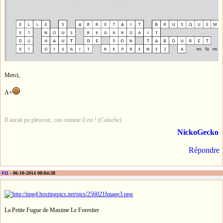
Merci,
A+
Il aurait pu pleuvoir, con comme il est ! (Coluche)
NickoGecko
Répondre
#11
- 06-10-2014 08:04:38
La Petite Fugue de Maxime Le Forestier