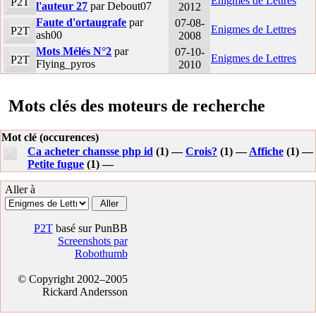
Enigmes de Lettres
P2T
l'auteur 27
par Debout07
2012
Faute d'ortaugrafe
par
07-08-
Enigmes de Lettres
P2T
ash00
2008
Mots Mélés N°2
par
07-10-
Enigmes de Lettres
P2T
Flying_pyros
2010
Mots clés des moteurs de recherche
Mot clé (occurences)
Ca acheter chansse php id
(1) —
Crois?
(1) —
Affiche
(1) —
Petite fugue
(1) —
Aller à
P2T
basé sur PunBB
Screenshots par
Robothumb
© Copyright 2002–2005
Rickard Andersson