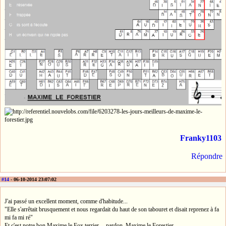
Franky1103
Répondre
#14
- 06-10-2014 23:07:02
J'ai passé un excellent moment, comme d'habitude...
"Elle s'arrêtait brusquement et nous regardait du haut de son tabouret et disait reprenez à fa
mi fa mi ré"
Et c'est notre bon Maxime le Fox terrier.... pardon, Maxime le Forestier....