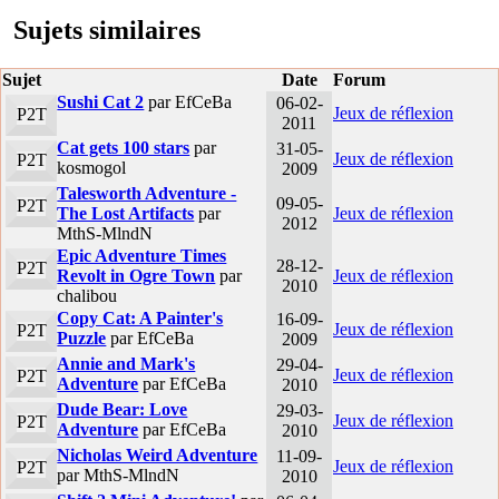
Sujets similaires
Sujet
Date
Forum
Sushi Cat 2
par EfCeBa
06-02-
Jeux de réflexion
P2T
2011
Cat gets 100 stars
par
31-05-
Jeux de réflexion
P2T
kosmogol
2009
Talesworth Adventure -
09-05-
P2T
The Lost Artifacts
par
Jeux de réflexion
2012
MthS-MlndN
Epic Adventure Times
28-12-
P2T
Revolt in Ogre Town
par
Jeux de réflexion
2010
chalibou
Copy Cat: A Painter's
16-09-
Jeux de réflexion
P2T
Puzzle
par EfCeBa
2009
Annie and Mark's
29-04-
Jeux de réflexion
P2T
Adventure
par EfCeBa
2010
Dude Bear: Love
29-03-
Jeux de réflexion
P2T
Adventure
par EfCeBa
2010
Nicholas Weird Adventure
11-09-
Jeux de réflexion
P2T
par MthS-MlndN
2010