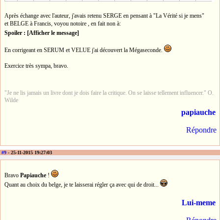
Après échange avec l'auteur, j'avais retenu SERGE en pensant à "La Vérité si je mens"
et BELGE à Francis, voyou notoire , en fait non à:
Spoiler : [Afficher le message]
En corrigeant en SERUM et VELUE j'ai découvert la Mégaseconde.
Exercice très sympa, bravo.
"Je ne lis jamais un livre dont je dois faire la critique. On se laisse tellement influencer." O.
Wilde
papiauche
Répondre
#9
- 25-11-2015 19:27:03
Bravo
Papiauche
!
Quant au choix du belge, je te laisserai régler ça avec qui de droit...
Lui-meme