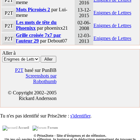
P2T
meme
2016
Mots Picroisés 2
par Lui-
13-12-
Enigmes de Lettres
P2T
meme
2015
Les mots de tête du
02-06-
Enigmes de Lettres
P2T
Phoenixx
par phoenixx21
2008
Grille croisée 7x7 par
12-03-
Enigmes de Lettres
P2T
l'auteur 29
par Debout07
2013
Aller à
P2T
basé sur PunBB
Screenshots par
Robothumb
© Copyright 2002–2005
Rickard Andersson
Tu n'es pas identifié sur Prise2tete :
s'identifier
.
Accueil
Forum
© Prise2tete - Site d'énigmes et de réflexion.
Un jeu où seules la réflexion, la logique et la déduction permettent de trouver la