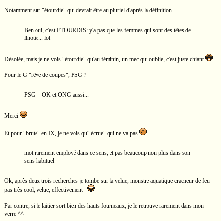
Notamment sur "étourdie" qui devrait être au pluriel d'après la définition...
Ben oui, c'est ETOURDIS: y'a pas que les femmes qui sont des têtes de
linotte... lol
Désolée, mais je ne vois "étourdie" qu'au féminin, un mec qui oublie, c'est juste chiant
Pour le G "rêve de coupes", PSG ?
PSG = OK et ONG aussi...
Merci
Et pour "brute" en IX, je ne vois qu'"écrue" qui ne va pas
mot rarement employé dans ce sens, et pas beaucoup non plus dans son
sens habituel
Ok, après deux trois recherches je tombe sur la velue, monstre aquatique cracheur de feu
pas très cool, velue, effectivement
Par contre, si le laitier sort bien des hauts fourneaux, je le retrouve rarement dans mon
verre ^^