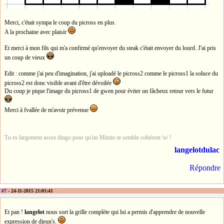
Merci, c'était sympa le coup du picross en plus.
A la prochaine avec plaisir
Et merci à mon fils qui m'a confirmé qu'envoyer du steak c'était envoyer du lourd. J'ai pris
un coup de vieux
Edit : comme j'ai peu d'imagination, j'ai uploadé le picross2 comme le picross1 la soluce du
picross2 est donc visible avant d'être dévoilée
Du coup je pique l'image du picross1 de gwen pour éviter un fâcheux retour vers le futur
Merci à fvallée de m'avoir prévenue
Tu es largement assez dingo pour qu'un Minito te semble cohérent \o/ !
langelotdulac
Répondre
#7
- 24-11-2015 21:01:41
Et pan !
langelot
nous sort la grille complète qui lui a permis d'apprendre de nouvelle
expression de djeun's.