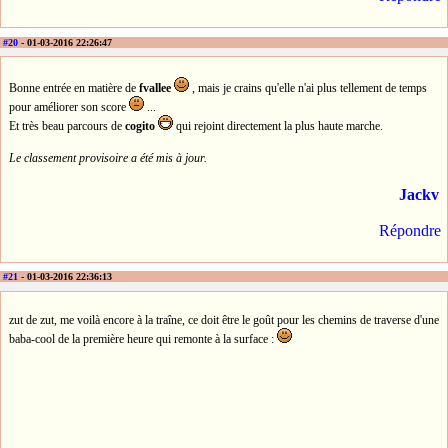
#20
- 01-03-2016 22:26:47
Bonne entrée en matière de
fvallee
, mais je crains qu'elle n'ai plus tellement de temps
pour améliorer son score
...
Et très beau parcours de
cogito
qui rejoint directement la plus haute marche.
Le classement provisoire a été mis à jour.
Jackv
Répondre
#21
- 01-03-2016 22:36:13
zut de zut, me voilà encore à la traîne, ce doit être le goût pour les chemins de traverse d'une
baba-cool de la première heure qui remonte à la surface :