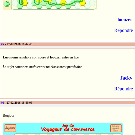
looozer
Répondre
#5
- 27-02-2016 16:42:43
Lui-meme
améliore son score et
looozer
entre en lice.
Le sujet comporte maintenant un classement provisoire.
Jackv
Répondre
#6
- 27-02-2016 18:46:06
Bonjour