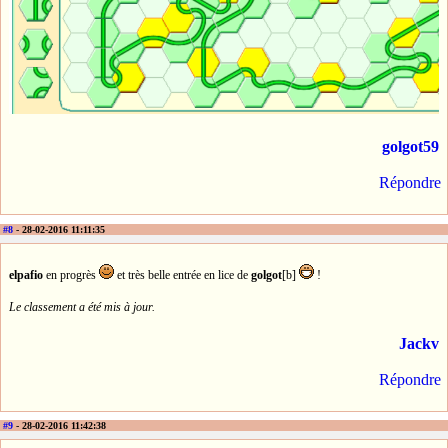
golgot59
Répondre
#8
- 28-02-2016 11:11:35
elpafio
en progrès
et très belle entrée en lice de
golgot
[b]
!
Le classement a été mis à jour.
Jackv
Répondre
#9
- 28-02-2016 11:42:38