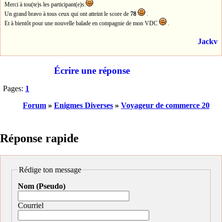
Merci à tou(te)s les participant(e)s.
Un grand bravo à tous ceux qui ont atteint le score de
78
.
Et à bientôt pour une nouvelle balade en compagnie de mon VDC
.
Jackv
Écrire une réponse
Pages:
1
Forum
»
Enigmes Diverses
»
Voyageur de commerce 20
Réponse rapide
Rédige ton message
Nom (Pseudo)
Courriel