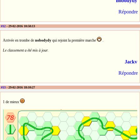
nobodydy
Répondre
#12
- 29-02-2016 10:58:13
Arrivée en trombe de
nobodydy
qui rejoint la première marche
.
Le classement a été mis à jour.
Jackv
Répondre
#13
- 29-02-2016 18:10:27
1 de mieux