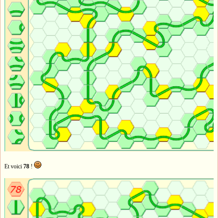
Et voici
78
!