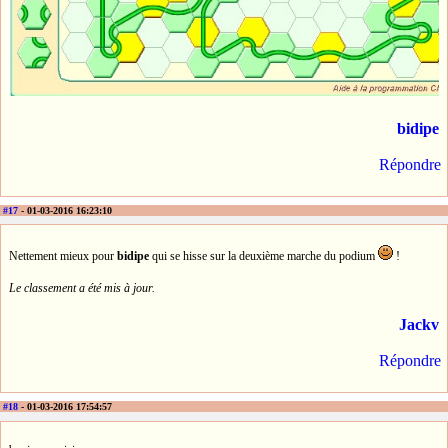
bidipe
Répondre
#17
- 01-03-2016 16:23:10
Nettement mieux pour
bidipe
qui se hisse sur la deuxième marche du podium
!
Le classement a été mis à jour.
Jackv
Répondre
#18
- 01-03-2016 17:54:57