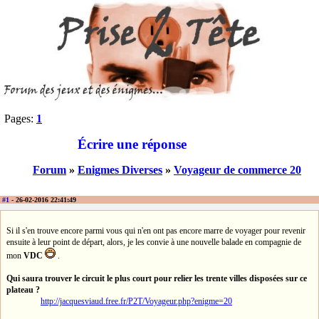
Pages:
1
Écrire une réponse
Forum
»
Enigmes Diverses
»
Voyageur de commerce 20
#1
- 26-02-2016 22:41:49
Si il s'en trouve encore parmi vous qui n'en ont pas encore marre de voyager pour revenir
ensuite à leur point de départ, alors, je les convie à une nouvelle balade en compagnie de
mon
VDC
.
Qui saura trouver le circuit le plus court pour relier les trente villes disposées sur ce
plateau ?
http://jacquesviaud.free.fr/P2T/Voyageur.php?enigme=20