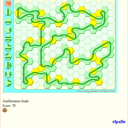
Amélioration finale.
Score: 78
elpafio