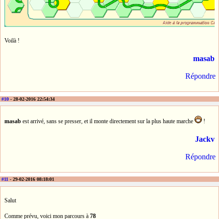
Voilà !
masab
Répondre
#10
- 28-02-2016 22:54:34
masab
est arrivé, sans se presser, et il monte directement sur la plus haute marche
!
Jackv
Répondre
#11
- 29-02-2016 08:18:01
Salut
Comme prévu, voici mon parcours à
78