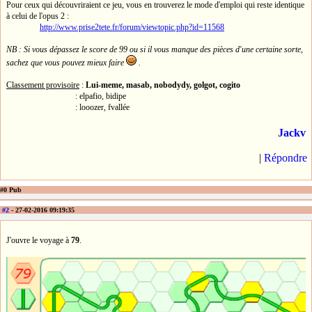
Pour ceux qui découvriraient ce jeu, vous en trouverez le mode d'emploi qui reste identique
à celui de l'opus 2 :
http://www.prise2tete.fr/forum/viewtopic.php?id=11568
NB : Si vous dépassez le score de 99 ou si il vous manque des pièces d'une certaine sorte,
sachez que vous pouvez mieux faire
.
Classement provisoire
:
Lui-meme, masab, nobodydy, golgot, cogito
: elpafio, bidipe
: looozer, fvallée
Jackv
|
Répondre
#0 Pub
#2
- 27-02-2016 09:19:35
J'ouvre le voyage à
79
.