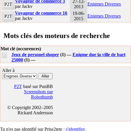
Voyageur de commerce 3
27-12-
Enigmes Diverses
P2T
par Jackv
2013
Voyageur de commerce 16
19-06-
Enigmes Diverses
P2T
par Jackv
2015
Mots clés des moteurs de recherche
Mot clé (occurences)
Jeux de personel shoper
(1) —
Enigme due la ville de bart
25000
(1) —
Aller à
P2T
basé sur PunBB
Screenshots par
Robothumb
© Copyright 2002–2005
Rickard Andersson
Tu n'es pas identifié sur Prise2tete :
s'identifier
.