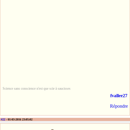
Science sans conscience n'est que scie à saucisses
fvallee27
Répondre
#22
- 01-03-2016 23:05:02