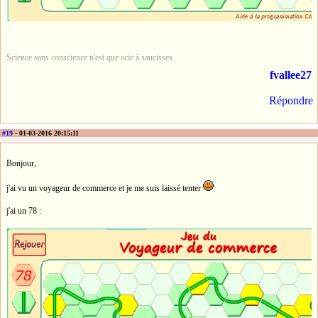
Science sans conscience n'est que scie à saucisses
fvallee27
Répondre
#19
- 01-03-2016 20:15:11
Bonjour,
j'ai vu un voyageur de commerce et je me suis laissé tenter
j'ai un 78 :