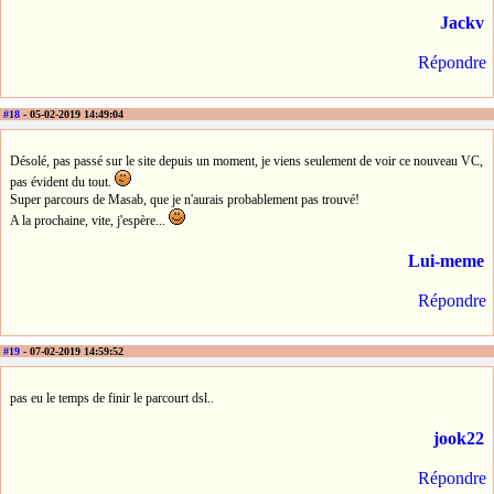
Jackv
Répondre
#18
- 05-02-2019 14:49:04
Désolé, pas passé sur le site depuis un moment, je viens seulement de voir ce nouveau VC,
pas évident du tout.
Super parcours de Masab, que je n'aurais probablement pas trouvé!
A la prochaine, vite, j'espère...
Lui-meme
Répondre
#19
- 07-02-2019 14:59:52
pas eu le temps de finir le parcourt dsl..
jook22
Répondre