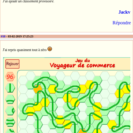
J'ai ajouté un classement provisoire.
Jackv
Répondre
#10
- 03-02-2019 17:25:23
J'ai repris quasiment tout à zéro