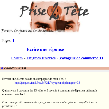
Pages:
1
Écrire une réponse
Forum
»
Enigmes Diverses
»
Voyageur de commerce 33
#1
- 30-01-2019 18:23:01
Et voici une 33ème balade en compagnie de mon VdC :
http://jacquesviaud.free.fr/P2T/Voyageur.php?enigme=33
Qui arrivera à parcourir les
33
villes et à revenir à son point de départ en utilisant le
minimum de tuiles ?
Pour ceux qui découvriraient ce jeu, je vous invite à aller jeter un coup d’œil sur le
problème
31
: