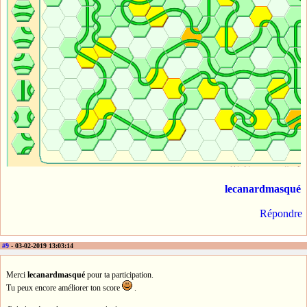
lecanardmasqué
Répondre
#9
- 03-02-2019 13:03:14
Merci
lecanardmasqué
pour ta participation.
Tu peux encore améliorer ton score
.