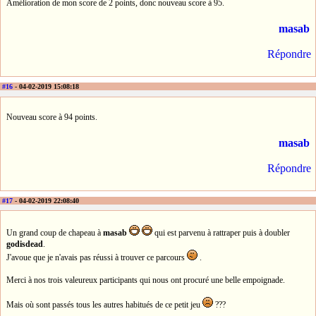
Amélioration de mon score de 2 points, donc nouveau score à 95.
masab
Répondre
#16
- 04-02-2019 15:08:18
Nouveau score à 94 points.
masab
Répondre
#17
- 04-02-2019 22:08:40
Un grand coup de chapeau à
masab
qui est parvenu à rattraper puis à doubler
godisdead
.
J'avoue que je n'avais pas réussi à trouver ce parcours
.
Merci à nos trois valeureux participants qui nous ont procuré une belle empoignade.
Mais où sont passés tous les autres habitués de ce petit jeu
???