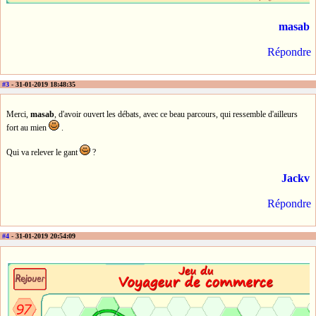
masab
Répondre
#3
- 31-01-2019 18:48:35
Merci,
masab
, d'avoir ouvert les débats, avec ce beau parcours, qui ressemble d'ailleurs
fort au mien
.
Qui va relever le gant
?
Jackv
Répondre
#4
- 31-01-2019 20:54:09