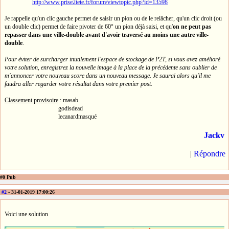
http://www.prise2tete.fr/forum/viewtopic.php?id=13598
Je rappelle qu'un clic gauche permet de saisir un pion ou de le relâcher, qu'un clic droit (ou
un double clic) permet de faire pivoter de 60° un pion déjà saisi, et qu'
on ne peut pas
repasser dans une ville-double avant d'avoir traversé au moins une autre ville-
double
.
Pour éviter de surcharger inutilement l'espace de stockage de P2T, si vous avez amélioré
votre solution, enregistrez la nouvelle image à la place de la précédente sans oublier de
m'annoncer votre nouveau score dans un nouveau message. Je saurai alors qu'il me
faudra aller regarder votre résultat dans votre premier post.
Classement provisoire
: masab
godisdead
lecanardmasqué
Jackv
|
Répondre
#0 Pub
#2
- 31-01-2019 17:00:26
Voici une solution