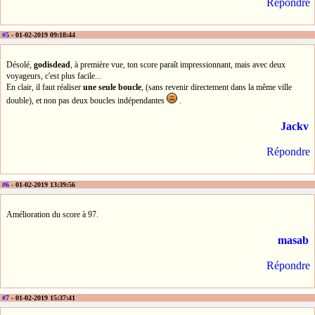
Répondre
#5
- 01-02-2019 09:18:44
Désolé,
godisdead
, à première vue, ton score paraît impressionnant, mais avec deux
voyageurs, c'est plus facile...
En clair, il faut réaliser
une seule boucle
, (sans revenir directement dans la même ville
double), et non pas deux boucles indépendantes
.
Jackv
Répondre
#6
- 01-02-2019 13:39:56
Amélioration du score à 97.
masab
Répondre
#7
- 01-02-2019 15:37:41