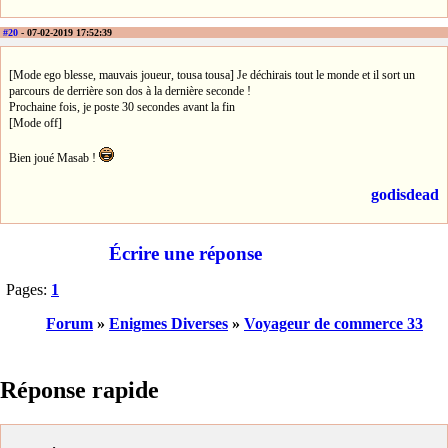
#20
- 07-02-2019 17:52:39
[Mode ego blesse, mauvais joueur, tousa tousa] Je déchirais tout le monde et il sort un
parcours de derrière son dos à la dernière seconde !
Prochaine fois, je poste 30 secondes avant la fin
[Mode off]
Bien joué Masab !
godisdead
Écrire une réponse
Pages:
1
Forum
»
Enigmes Diverses
»
Voyageur de commerce 33
Réponse rapide