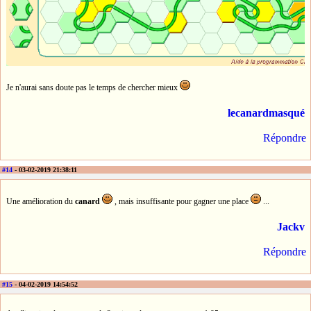
Je n'aurai sans doute pas le temps de chercher mieux
lecanardmasqué
Répondre
#14
- 03-02-2019 21:38:11
Une amélioration du
canard
, mais insuffisante pour gagner une place
...
Jackv
Répondre
#15
- 04-02-2019 14:54:52