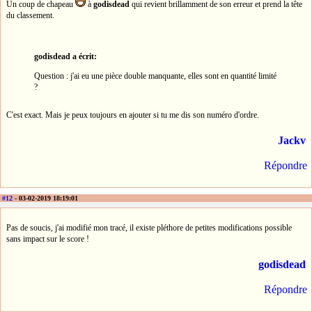
Un coup de chapeau
à
godisdead
qui revient brillamment de son erreur et prend la tête
du classement.
godisdead a écrit:
Question : j'ai eu une pièce double manquante, elles sont en quantité limité
?
C'est exact. Mais je peux toujours en ajouter si tu me dis son numéro d'ordre.
Jackv
Répondre
#12
- 03-02-2019 18:19:01
Pas de soucis, j'ai modifié mon tracé, il existe pléthore de petites modifications possible
sans impact sur le score !
godisdead
Répondre