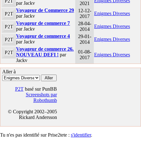
Enigmes Diverses
P2T
par Jackv
2021
Voyageur de Commerce 29
12-12-
Enigmes Diverses
P2T
par Jackv
2017
Voyageur de commerce 7
28-04-
Enigmes Diverses
P2T
par Jackv
2014
Voyageur de commerce 4
29-01-
Enigmes Diverses
P2T
par Jackv
2014
Voyageur de commerce 26.
01-08-
P2T
NOUVEAU DEFI !
par
Enigmes Diverses
2017
Jackv
Aller à
P2T
basé sur PunBB
Screenshots par
Robothumb
© Copyright 2002–2005
Rickard Andersson
Tu n'es pas identifié sur Prise2tete :
s'identifier
.