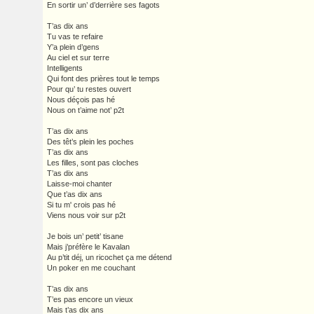
En sortir un’ d’derrière ses fagots
T’as dix ans
Tu vas te refaire
Y’a plein d’gens
Au ciel et sur terre
Intelligents
Qui font des prières tout le temps
Pour qu’ tu restes ouvert
Nous déçois pas hé
Nous on t’aime not’ p2t
T’as dix ans
Des têt’s plein les poches
T’as dix ans
Les filles, sont pas cloches
T’as dix ans
Laisse-moi chanter
Que t’as dix ans
Si tu m' crois pas hé
Viens nous voir sur p2t
Je bois un’ petit’ tisane
Mais j’préfère le Kavalan
Au p’tit déj, un ricochet ça me détend
Un poker en me couchant
T’as dix ans
T’es pas encore un vieux
Mais t’as dix ans