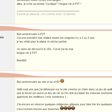
demeurant moins riches d'échanges ...
allez, je crois au temps "cyclique" ! longue vie à P2T !
Il aurait pu pleuvoir, con comme il est ! (Coluche)
Bon anniversaire à P2T
ete
J'ai une première fois réalisé toutes les enigmes il y a 2 ou 3 ans.
je les refait pour le plaisir et sèche parfois.
Je viens de découvrir le JDL. Corsé j'ai du mal
longue vie à P2T
Bastidol
Bon anniversaire au site et au ch'Ef
Voilà sept ans que j'ai débarqué sur le site comme un chien dans un jeu de qu
que le forum est aussi un lieu de vie où l'on doit accepter les mauvais moments
apprécier les meilleurs ( très nombreux ) .
J'ai encore en réserve quelques indigestes gâteaux pour faire fuir les quelque
s'accrochent encore aux branches