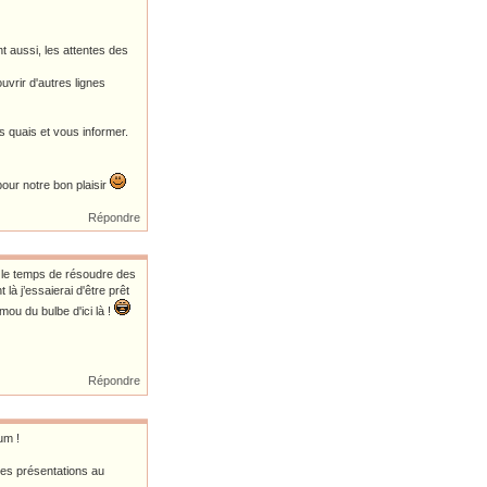
nt aussi, les attentes des
vrir d'autres lignes
s quais et vous informer.
our notre bon plaisir
Répondre
ni le temps de résoudre des
là j’essaierai d'être prêt
mou du bulbe d'ici là !
Répondre
um !
tres présentations au