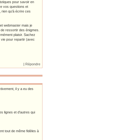
tistiques pour savoir en
re vos questions et
 rien qu'à écrire ces
 et webmaster mais je
e de ressortir des énigmes.
rmément plaisir. Sachez
vie pour repartir (avec
|
Répondre
tivement, il y a eu des
s lignes et d'autres qui
nt tout de même fidèles à