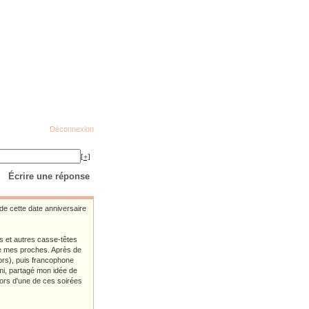
Déconnexion
[+]
Écrire une réponse
 de cette date anniversaire
es et autres casse-têtes
de mes proches. Après de
ors), puis francophone
ami, partagé mon idée de
lors d'une de ces soirées