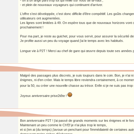
- on a un ange parti trop tôt qui veille sur nous de là-haut ;
- et plein de nouveaux voyageurs qui continuent d'arriver.
L'offre s'est développée, c'est donc difficile d'être compétitif. Les goûts change
utilisateurs ont augmentées.
Les lignes sont limitées à 49. On espère tous que de nouveaux horizons vont ou
prochainement !
Pour ma part, je reste au guichet, pour vous servir, pour assurer la sécurité de
Je profite aussi un peu du voyage quand j'ai le temps avec les habitués.
Longue vie à P2T ! Merci au chef de gare qui œuvre depuis toute ses années p
Malgré des passages plus discrets, je suis toujours dans le coin. Bon, je n'ai 
énigmes, ni d'en créer. Mais le temps libre reviendra certainement, à ce moment 
pour la 50, ou créer une nouvelle chasse au trésor. Enfin si je ne suis pas trop 
Joyeux anniversaire prise2tête !
Bon anniversaire P2T ! j'ai passé de grands moments sur les énigmes et le for
Maintenant un peu comme le Ch'Ef je n'ai plus trop le temps,
et si j'en ai (du temps) j'avoue un penchant pour l'immédiateté de certaines au