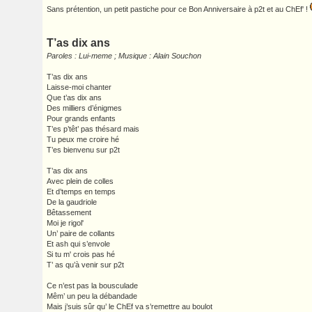
Sans prétention, un petit pastiche pour ce Bon Anniversaire à p2t et au ChEf' !
T’as dix ans
Paroles : Lui-meme ; Musique : Alain Souchon
T’as dix ans
Laisse-moi chanter
Que t’as dix ans
Des milliers d’énigmes
Pour grands enfants
T’es p’têt’ pas thésard mais
Tu peux me croire hé
T’es bienvenu sur p2t
T’as dix ans
Avec plein de colles
Et d’temps en temps
De la gaudriole
Bêtassement
Moi je rigol'
Un’ paire de collants
Et ash qui s’envole
Si tu m' crois pas hé
T’ as qu’à venir sur p2t
Ce n’est pas la bousculade
Mêm’ un peu la débandade
Mais j’suis sûr qu’ le ChEf va s’remettre au boulot