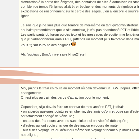
d'excitation à la sortie des énigmes, des centaines de clics à actualiser les sta
combien de temps l'énigmes allait être résolue, et des moments de rigolade à li
explications de raisonnement sur le cercle des sages. J'en ai encore le sourire,
lignes.
Je sais que je ne suis plus que l'ombre de moi-même en tant qu'administrateur
souhaite profondément que le site continue, je n'ai pas abandonné P2T et l'idé
Les participants du forum ou des jeux et les messages de soutien me font éno
que je n'abandonnerai jamais P2T, j'attends un moment plus favorable dans ma 
vous ?) sur la route des énigmes
Ah, j'oubliais : Bon Anniversaire Prise2Tete !
Moi, j'ai pris le train en route au moment où cela devenait un TGV. Depuis, effec
changements.
On est plus au train des parcs d'attraction pour le moment.
Cependant, si je devais faire un constat de mes années P2T, je dirais :
- on a perdu quelques pointures en chemin, des amis qu'on retrouve sur d'autre
ont totalement changé de véhicule ;
- on a eu des fraudeurs avec ou sans ticket qui ont vite été débarqués ;
- d'autres qui ont voulu changer de destination en cours de route ;
- aussi des voyageurs du début qui même s'ils voyagent beaucoup moins reste
notre ligne ;