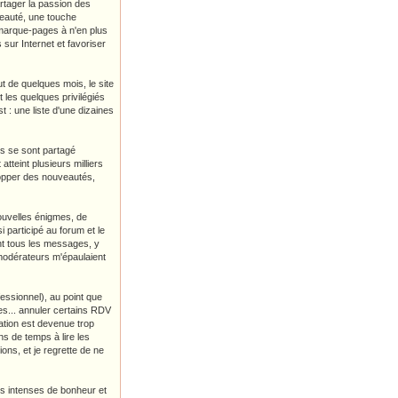
artager la passion des
uveauté, une touche
s marque-pages à n'en plus
sur Internet et favoriser
t de quelques mois, le site
t les quelques privilégiés
 : une liste d'une dizaines
rs se sont partagé
atteint plusieurs milliers
lopper des nouveautés,
nouvelles énigmes, de
i participé au forum et le
nt tous les messages, y
 modérateurs m'épaulaient
fessionnel), au point que
es... annuler certains RDV
ation est devenue trop
ns de temps à lire les
ions, et je regrette de ne
s intenses de bonheur et