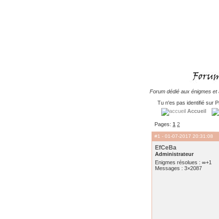
Forum dédié aux énigmes et à
Tu n'es pas identifié sur P
Accueil
Pages:
1
2
#1
- 01-07-2017 20:31:08
EfCeBa
Administrateur
Enigmes résolues : ∞+1
Messages : 3×2087