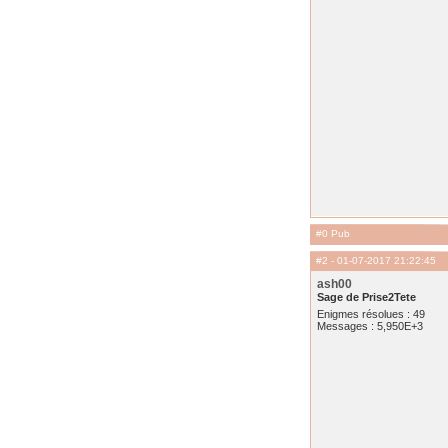
#0 Pub
#2
- 01-07-2017 21:22:45
ash00
Sage de Prise2Tete
Enigmes résolues : 49
Messages : 5,950E+3