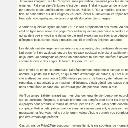
Je voulais imaginer un site d'énigmes sans prétention, qui aurait pour but de p
énigmes ! Faire un site d'énigmes c'est bien, mais il fallait y apporter de la no
personnelle et des améliorations techniques. Exit les URLs a modifier, exit le
finir, se concentrer sur des énigmes visuelles, éviter au maximum les réponses 
l'entraide, voici quelques vecteurs originels du cahier des charges.
A partir de quelques lignes de code PHP, le site a rapidement pris forme. Au bou
était en ligne mais seule une page d'accueil indiquait une prochaine ouverture e
qui avaient osé envoyé une demande par mail avaient pu accéder à un béta-test
d'énigmes balbutiantes mais similaires aux 15 premières énigmes actuelles.
Les débuts ont été largement supérieurs aux attentes, des centaines de joueu
l'adresse (et il n'y avait pas encore les réseaux sociaux) et le site a rapidement 
de joueurs. Je partageais ce plaisir en consacrant toutes mes soirées à déve
comme le cercle des sages, le forum, les jeux P2T etc.
Mon emploi du temps le permettant, j'ai fréquemment entretenu le site par de 
nombreux posts sur le forum, ce qui a attiré d'avantage de publics, qui ont auss
site a atteint des sommets à 10000 visites par jours. Je lisais systématiqueme
répondait, et participais à un maximum d'énigmes, c'était génial. Les sages et
dans cette tâche et sans eux, ce n'aurait pas été possible. Merci à eux.
Au fil du temps, j'ai été rattrapé par mes changements de vie (personnel et pro
sur les dernières énigmes, je devais prendre des congés pour sortir les énigm
ou projets pour prendre le temps de m'occuper de P2T, etc. Mais cette cohabit
complexe. Petit à petit, j'ai commencé à me faire moins présent, je passais moi
messages, et j'écrivais moins sur le forum. Aujourd'hui, je survole vos contribut
pas être d'avantage présent.
Ces dix ans de Prise2Tete sont pour moi une fierté, je me souviens de moment