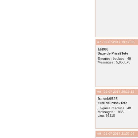
#7
- 02-07-2017 19:12:03
ash00
Sage de Prise2Tete
Enigmes résolues : 49
Messages : 5,950E+3
#8
- 02-07-2017 20:13:12
franck9525
Elite de Prise2Tete
Enigmes résolues : 48
Messages : 1935
Lieu: 86310
#9
- 02-07-2017 21:57:04