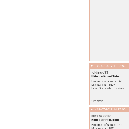
#3
- 02-07-2017 11:02:52
foldingo83
Elite de Prise2Tete
Enigmes résolues : 49
Messages : 1923
Lieu: Somewhere in time...
Site web
#4
- 02-07-2017 14:27:05
NickoGecko
Elite de Prise2Tete
Enigmes résolues : 49
Messages : 1823