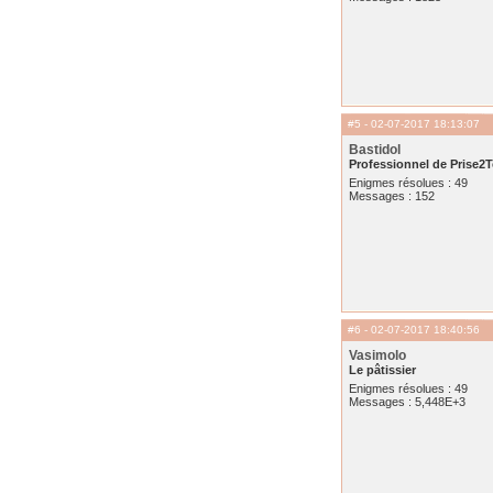
#5
- 02-07-2017 18:13:07
Bastidol
Professionnel de Prise2T
Enigmes résolues : 49
Messages : 152
#6
- 02-07-2017 18:40:56
Vasimolo
Le pâtissier
Enigmes résolues : 49
Messages : 5,448E+3