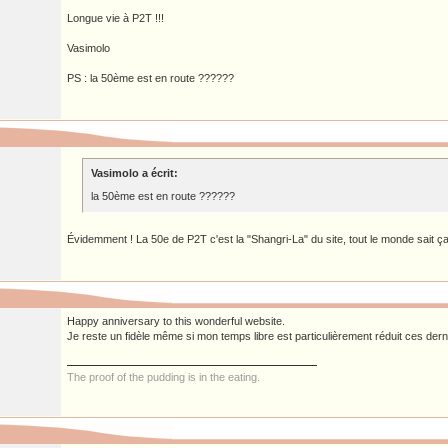
Longue vie à P2T !!!
Vasimolo
PS : la 50ème est en route ??????
Vasimolo a écrit:
la 50ème est en route ??????
Évidemment ! La 50e de P2T c'est la "Shangri-La" du site, tout le monde sait ç
Happy anniversary to this wonderful website.
Je reste un fidèle même si mon temps libre est particulièrement réduit ces der
The proof of the pudding is in the eating.