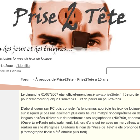
 toutes formes de jeux de logique.
rise2tete :
s'identifier
.
Forum
Forum
»
À propos de Prise2Tete
»
Prise2Tete a 10 ans
Le dimanche 01/07/2007 était officiellement lancé
www.prise2tete.fr
! Je profite
pour remémorer quelques souvenirs... et de parler un peu d'avenir.
D'abord joueur sur PC puis console, j'ai longtemps apprécié les jeux de logiqu
sur lesquels je passais aisément plusieurs heures malgré l'incompréhension 
longues soirées d'hiver sur de nombreux sites anglophones (N0tPr0n, et cons
(Ouverture-Facile principalement), j'ai, lors d'une soirée avec un merveilleux 
réaliser un site d'énigmes. D'ailleurs le nom de "Prise de Tête" a été prononcé 
(L'orthographe finale a été choisie plus tard).