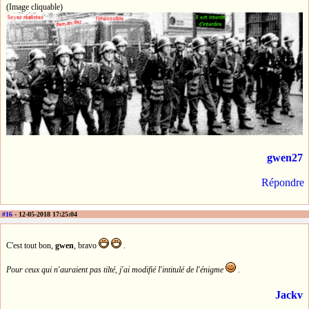
(Image cliquable)
gwen27
Répondre
#16
- 12-05-2018 17:25:04
C'est tout bon,
gwen
, bravo
.
Pour ceux qui n'auraient pas tilté, j'ai modifié l'intitulé de l'énigme
.
Jackv