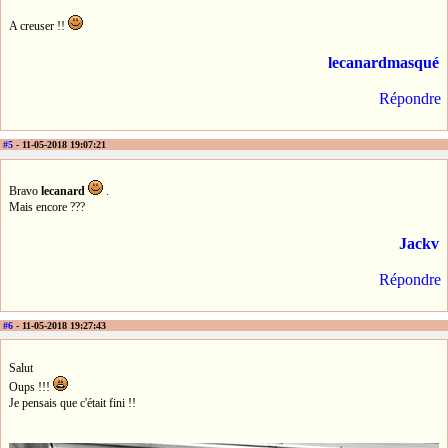
A creuser !!
lecanardmasqué
Répondre
#5
- 11-05-2018 19:07:21
Bravo
lecanard
.
Mais encore ???
Jackv
Répondre
#6
- 11-05-2018 19:27:43
Salut
Oups !!!
Je pensais que c'était fini !!