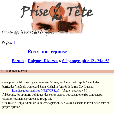
Pages:
1
Écrire une réponse
Forum
»
Enigmes Diverses
»
Stéganographie 12 - Mai 68
#1
- 11-05-2018 14:57:53
Cette photo a été prise il y a exactement 50 ans, le 11 mai 1968, après "la nuit des
barricades", près du boulevard Saint Michel, à l'entrée de la rue Gay Lussac.
http://jacquesviaud.free.fr/P2T/CRS.tif
(cliquer pour ouvrir)
A l'époque, les opinions politiques des contestataires pouvaient être très contrastées,
certaines tournant carrément au rouge vif.
Que reste-t-il aujourd'hui de toute cette agitation ? Je laisse à chacun le loisir de se faire sa
propre opinion...