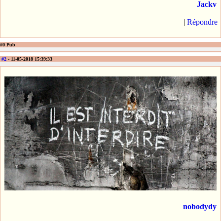
Jackv
|
Répondre
#0 Pub
#2
- 11-05-2018 15:39:33
nobodydy