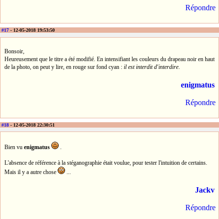
Répondre
#17
- 12-05-2018 19:53:50
Bonsoir,
Heureusement que le titre a été modifié. En intensifiant les couleurs du drapeau noir en haut
de la photo, on peut y lire, en rouge sur fond cyan :
il est interdit d'interdire
.
enigmatus
Répondre
#18
- 12-05-2018 22:30:51
Bien vu
enigmatus
.
L'absence de référence à la stéganographie était voulue, pour tester l'intuition de certains.
Mais il y a autre chose
...
Jackv
Répondre