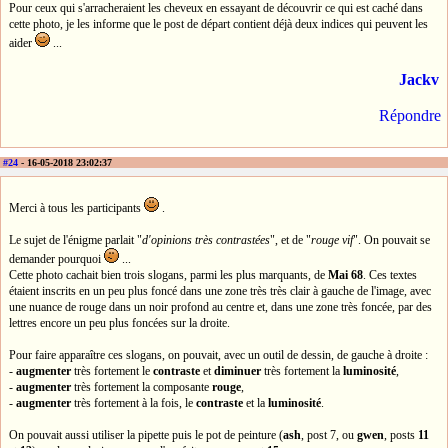
Pour ceux qui s'arracheraient les cheveux en essayant de découvrir ce qui est caché dans
cette photo, je les informe que le post de départ contient déjà deux indices qui peuvent les
aider
...
Jackv
Répondre
#24
- 16-05-2018 23:02:37
Merci à tous les participants
.
Le sujet de l'énigme parlait "
d'opinions très contrastées
", et de "
rouge vif
". On pouvait se
demander pourquoi
...
Cette photo cachait bien trois slogans, parmi les plus marquants, de
Mai 68
. Ces textes
étaient inscrits en un peu plus foncé dans une zone très très clair à gauche de l'image, avec
une nuance de rouge dans un noir profond au centre et, dans une zone très foncée, par des
lettres encore un peu plus foncées sur la droite.
Pour faire apparaître ces slogans, on pouvait, avec un outil de dessin, de gauche à droite :
-
augmenter
très fortement le
contraste
et
diminuer
très fortement la
luminosité
,
-
augmenter
très fortement la composante
rouge
,
-
augmenter
très fortement à la fois, le
contraste
et la
luminosité
.
On pouvait aussi utiliser la pipette puis le pot de peinture (
ash
, post 7, ou
gwen
, posts
11