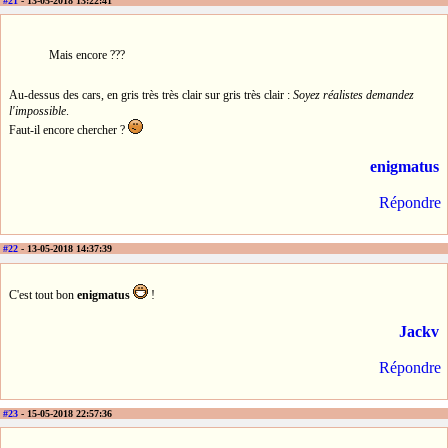
#21
- 13-05-2018 13:22:41
Mais encore ???
Au-dessus des cars, en gris très très clair sur gris très clair :
Soyez réalistes demandez
l'impossible
.
Faut-il encore chercher ?
enigmatus
Répondre
#22
- 13-05-2018 14:37:39
C'est tout bon
enigmatus
!
Jackv
Répondre
#23
- 15-05-2018 22:57:36