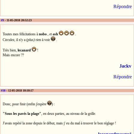
Répondre
#9
- 11-05-2018 20:52:23
Toutes mes félicitations à
nobo
, et
ash
.
Circulez, il n'y a
(plus)
rien à voir
.
Très bien,
lecanard
!
Mais encore ??
Jackv
Répondre
#10
- 12-05-2018 10:10:17
Donc, pour finir (enfin j'espère
) :
"Sous les pavés la plage"
, en deux parties, au niveau de la grille.
J'avais repéré la zone depuis le début, mais j' eu du mal à trouver le bon réglage !