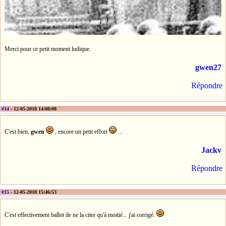
Merci pour ce petit moment ludique.
gwen27
Répondre
#14
- 12-05-2018 14:08:08
C'est bien,
gwen
, encore un petit effort
...
Jackv
Répondre
#15
- 12-05-2018 15:46:53
C'est effectivement ballot de ne la citer qu'à moitié... j'ai corrigé.