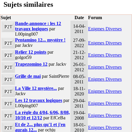
Sujets similaires
Sujet
Date
Forum
Bande-annonce : les 12
14-04-
P2T
travaux logiques
par
Enigmes Diverses
2011
L00ping007
Pentamino 12... mystère !
27-09-
Enigmes Diverses
P2T
par Jackv
2022
Relier 12 points
par
21-12-
Enigmes Diverses
P2T
golgot59
2012
Trapezomino 12
par Jackv
26-01-
Enigmes Diverses
P2T
2012
Grille de mai
par SaintPierre
08-05-
Enigmes Diverses
P2T
2011
La Ville 12 mystère...
par
18-11-
Enigmes Diverses
P2T
Jackv
2020
Les 12 travaux logiques
par
29-04-
Enigmes Diverses
P2T
L00ping007
2011
La règle du 4/04, 6/06, 8/08,
19-04-
Enigmes Diverses
P2T
10/10 et 12/12
par EfCeBa
2008
Et de 2... plus qu'1 et j'en
18-01-
Enigmes Diverses
P2T
aurais 12...
par ochju
2010