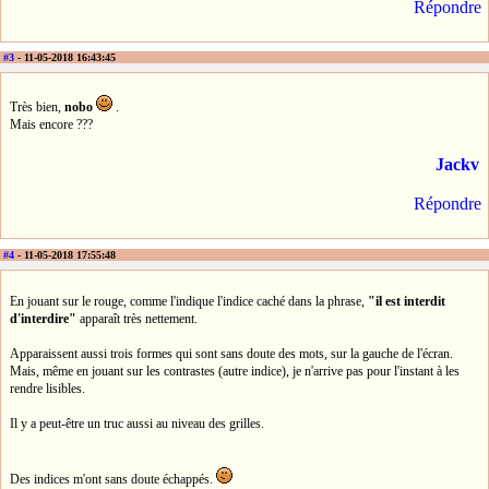
Répondre
#3
- 11-05-2018 16:43:45
Très bien,
nobo
.
Mais encore ???
Jackv
Répondre
#4
- 11-05-2018 17:55:48
En jouant sur le rouge, comme l'indique l'indice caché dans la phrase,
"il est interdit
d'interdire"
apparaît très nettement.
Apparaissent aussi trois formes qui sont sans doute des mots, sur la gauche de l'écran.
Mais, même en jouant sur les contrastes (autre indice), je n'arrive pas pour l'instant à les
rendre lisibles.
Il y a peut-être un truc aussi au niveau des grilles.
Des indices m'ont sans doute échappés.