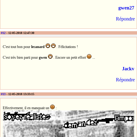
gwen27
Répondre
#12
- 12-05-2018 12:47:30
C'est tout bon pour
lecanard
. Félicitations !
C'est très bien parti pour
gwen
. Encore un petit effort
...
Jackv
Répondre
#13
- 12-05-2018 13:33:15
Effectivement, il en manquait un
: