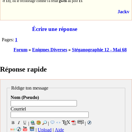
et
13
), ou le recoloriage comme l'a refait
gwen
au post
15
.
Jackv
Écrire une réponse
Pages:
1
Forum
»
Enigmes Diverses
»
Stéganographie 12 - Mai 68
Réponse rapide
Rédige ton message
Nom (Pseudo)
Courriel
|
|
|
|
Upload
|
Aide