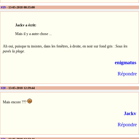
#19
- 13-05-2018 08:35:00
Jackv a écrit:
Mais il y a autre chose ...
Ah oui, puisque tu insistes, dans les fenêtres, à droite, en noir sur fond gris :
Sous les
pavés la plage
.
enigmatus
Répondre
#20
- 13-05-2018 12:39:44
Mais encore ???
Jackv
Répondre