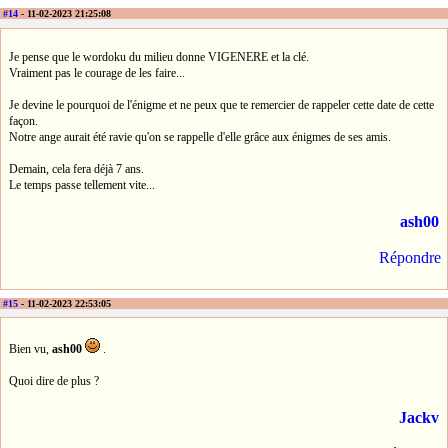
#14
- 11-02-2023 21:25:08
Je pense que le wordoku du milieu donne VIGENERE et la clé.
Vraiment pas le courage de les faire...
Je devine le pourquoi de l'énigme et ne peux que te remercier de rappeler cette date de cette
façon.
Notre ange aurait été ravie qu'on se rappelle d'elle grâce aux énigmes de ses amis.
Demain, cela fera déjà 7 ans.
Le temps passe tellement vite...
ash00
Répondre
#15
- 11-02-2023 22:53:05
Bien vu,
ash00
.
Quoi dire de plus ?
Jackv