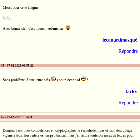
Merci pour cette énigme.
EDIT
Avec bonne clef, c'est mieux :
rebmemer
lecanardmasqué
Répondre
#5
- 07-02-2023 09:55:22
Sans problème (à une lettre près
) pour
lecanard
!
Jackv
Répondre
#6
- 07-02-2023 18:54:33
Bonjour Jack, mes compétences en cryptographie ne s'améliorent pas et mon décryptage
vigenère trois fois réitéré est un peu bancal, mais j'en ai tiré toutefois assez de lettres pour