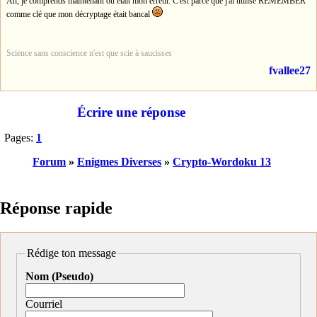
Ah, je comprends maintenant où était mon erreur. C'est parce que j'ai utilisé REMEMBER
comme clé que mon décryptage était bancal
Science sans conscience n'est que scie à saucisses
fvallee27
Écrire une réponse
Pages:
1
Forum
»
Enigmes Diverses
»
Crypto-Wordoku 13
Réponse rapide
Rédige ton message
Nom (Pseudo)
Courriel