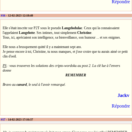
Répondre
#16
- 12-02-2023 12:18:40
Elle s'était inscrite sur P2T sous le pseudo
Langelodulac
. Ceux qui la connaissaient
l'appelaient
Langelotte
. Ses intimes, tout simplement
Christine
.
Tous, ici, apréciaient son intelligence, sa bienveillance, son humour ... et ses enigmes.
Elle nous a brusquement quitté il y a maintenant sept ans.
Je pense encore à toi, Christine, tu nous manques, et j'ose croire que tu aurais aimé ce petit
clin d'oeil.
PS
: vous trouverez les solutions des cripto-wordoku au post 2. La clé lue à l'envers
donne
REMEMBER
Bravo au
canard
, le seul à l'avoir remarqué.
Jackv
Répondre
#17
- 14-02-2023 17:16:37