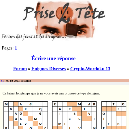
Pages:
1
Écrire une réponse
Forum
»
Enigmes Diverses
»
Crypto-Wordoku 13
#1
- 06-02-2023 14:42:48
Ça faisait longtemps que je ne vous avais pas proposé ce type d'énigme.