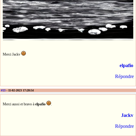
Merci Jackv
elpafio
Répondre
#13
- 11-02-2023 17:28:54
Merci aussi et bravo à
elpafio
.
Jackv
Répondre