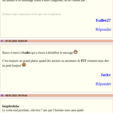
me joindre à cet hommage rendu à notre Langelotte, on ne l'oublie pas !
Science sans conscience n'est que scie à saucisses
fvallee27
Répondre
#7
- 07-02-2023 19:03:39
Bravo et merci à
fvallee
qui a réussi à déchiffrer le message
.
C'est toujours un grand plaisir quand des anciens ou anciennes de
P2T
viennent nous dire
un petit bonjour
.
Jackv
Répondre
#8
- 08-02-2023 10:19:44
langelotdulac
Le week-end prochain, cela fera 7 ans que Christine nous aura quitté.