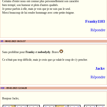
Certains d'entre nous ont connue plus personnellement son caractère
bien trempé, son humour et plein d'autres qualités.
Je pense parfois à elle, mais je vois que je ne suis pas le seul.
Merci beaucoup de lui rendre hommage avec cette petite énigme.
Franky1103
Répondre
#9
- 08-02-2023 10:51:57
Sans problême pour
Franky
et
nobodydy
. Bravo
.
Ce n'était pas trop difficile, mais je crois que ça valait le coup de s'y pencher.
Jackv
Répondre
#10
- 09-02-2023 12:34:28
Bonjour Jackv,