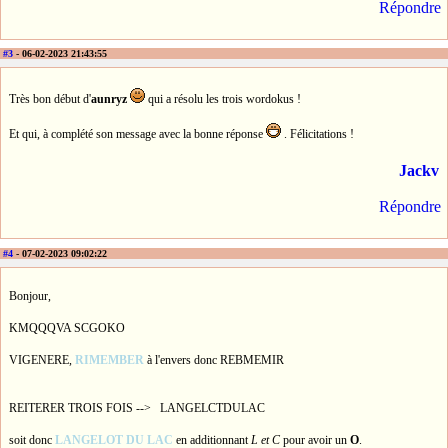
Répondre
#3
- 06-02-2023 21:43:55
Très bon début d'
aunryz
qui a résolu les trois wordokus !
Et qui, à complété son message avec la bonne réponse
. Félicitations !
Jackv
Répondre
#4
- 07-02-2023 09:02:22
Bonjour,
KMQQQVA SCGOKO
VIGENERE,
RIMEMBER
à l'envers donc REBMEMIR
REITERER TROIS FOIS --> LANGELCTDULAC
soit donc
LANGELOT DU LAC
en additionnant
L et C
pour avoir un
O
.