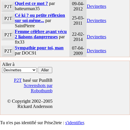
Quel est ce mot ?
par
09-04-
Devinettes
P2T
batteurman35
2012
Cé ki ? ou petite réflexion
25-03-
P2T
sur soi-même...
par
Devinettes
2011
SaintPierre
Femme célèbre ayant vécu
22-02-
P2T
2 liaisons dangereuses
par
Devinettes
2014
fix33
Sympathie pour toi, man
07-04-
Devinettes
P2T
par DOC91
2009
Aller à
P2T
basé sur PunBB
Screenshots par
Robothumb
© Copyright 2002–2005
Rickard Andersson
Tu n'es pas identifié sur Prise2tete :
s'identifier
.