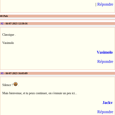
|
Répondre
#0 Pub
#2
- 04-07-2023 12:50:16
Classique .
Vasimolo
Vasimolo
Répondre
#3
- 04-07-2023 16:03:09
Silence !
.
Mais bienvenue, et tu peux continuer, on s'ennuie un peu ici...
Jackv
Répondre