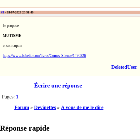
#5
- 05-07-2023 20:51:40
Je propose
MUTISME
et son copain
https://www.babelio.com/livres/Comes-Silence/1476826
DeletedUser
Écrire une réponse
Pages:
1
Forum
»
Devinettes
»
A vous de me le dire
Réponse rapide