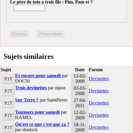
Le père de toto a trois fils : Pim, Pam et ?
Sujets similaires
Sujet
Date
Forum
Et encore pour samedi
par
12-02-
Devinettes
P2T
DOC91
2009
Trois devinettes
par nipon
03-03-
Devinettes
P2T
2008
Sur Terre ?
par SaintPierre
27-04-
Devinettes
P2T
2011
Toujours pour samedi
par
12-02-
Devinettes
P2T
HAMEL
2009
Qu'est ce que c'est que ça ?
18-11-
Devinettes
P2T
par shadock
2009