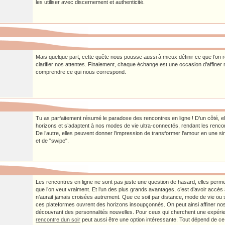
les utiliser avec discernement et authenticité.
Mais quelque part, cette quête nous pousse aussi à mieux définir ce que l’on 
clarifier nos attentes. Finalement, chaque échange est une occasion d’affiner 
comprendre ce qui nous correspond.
Tu as parfaitement résumé le paradoxe des rencontres en ligne ! D’un côté, el
horizons et s’adaptent à nos modes de vie ultra-connectés, rendant les renco
De l’autre, elles peuvent donner l’impression de transformer l’amour en une si
et de "swipe".
Les rencontres en ligne ne sont pas juste une question de hasard, elles perme
que l’on veut vraiment. Et l’un des plus grands avantages, c’est d’avoir accè
n’aurait jamais croisées autrement. Que ce soit par distance, mode de vie ou 
ces plateformes ouvrent des horizons insoupçonnés. On peut ainsi affiner nos 
découvrant des personnalités nouvelles. Pour ceux qui cherchent une expér
rencontre dun soir
peut aussi être une option intéressante. Tout dépend de ce