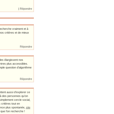
|
Répondre
recherche vraiment et à
nos critères et de mieux
Répondre
les élargissent nos
ntres plus accessibles.
mple question d’algorithme
Répondre
ttent aussi d’explorer ce
s à des personnes qu’on
simplement cercle social,
critères tout en
ience plus spontanée,
site
 que l’on recherche !