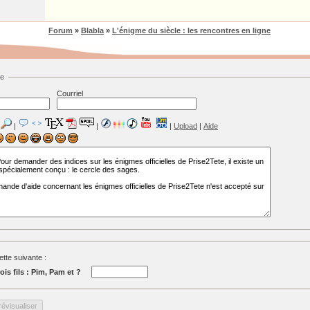
Forum
»
Blabla
»
L'énigme du siècle : les rencontres en ligne
ge
Courriel
|
|
|
Upload
|
Aide
tte suivante :
ois fils : Pim, Pam et ?