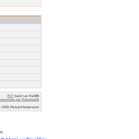
P2T
basé sur PunBB
reenshots par Robothumb
2–2005 Rickard Andersson
on.