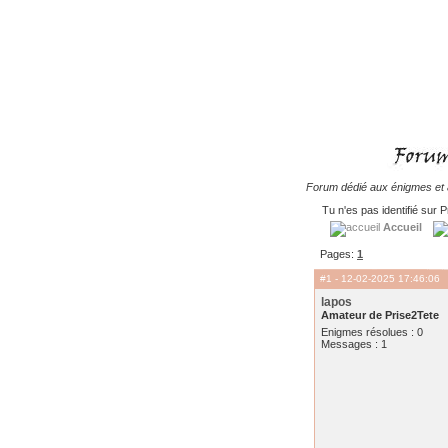
Forum dédié aux énigmes et à
Tu n'es pas identifié sur P
Accueil
Pages:
1
#1
- 12-02-2025 17:46:06
lapos
Amateur de Prise2Tete
Enigmes résolues : 0
Messages : 1