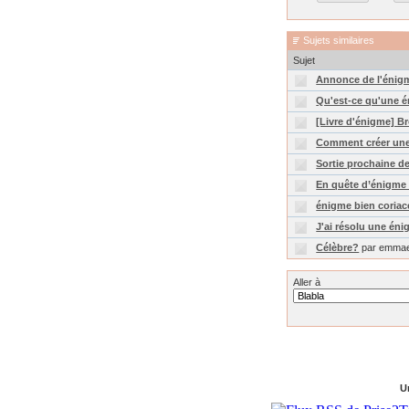
Sujets similaires
Sujet
Annonce de l'énig
Qu'est-ce qu'une 
[Livre d'énigme] B
Comment créer une
Sortie prochaine d
En quête d’énigme 
énigme bien coriac
J'ai résolu une éni
Célèbre?
par emma
Aller à
Un