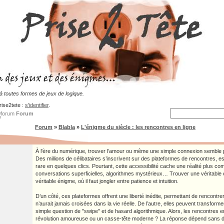
 toutes formes de jeux de logique.
rise2tete :
s'identifier
.
Forum
Forum
»
Blabla
»
L'énigme du siècle : les rencontres en ligne
À l'ère du numérique, trouver l’amour ou même une simple connexion semble pl
Des millions de célibataires s’inscrivent sur des plateformes de rencontres, es
rare en quelques clics. Pourtant, cette accessibilité cache une réalité plus com
conversations superficielles, algorithmes mystérieux… Trouver une véritable c
véritable énigme, où il faut jongler entre patience et intuition.
D’un côté, ces plateformes offrent une liberté inédite, permettant de rencontr
n’aurait jamais croisées dans la vie réelle. De l’autre, elles peuvent transforme
simple question de "swipe" et de hasard algorithmique. Alors, les rencontres en
révolution amoureuse ou un casse-tête moderne ? La réponse dépend sans do