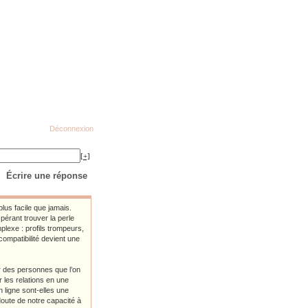
Déconnexion
[+]
Écrire une réponse
us facile que jamais.
pérant trouver la perle
plexe : profils trompeurs,
ompatibilité devient une
er des personnes que l’on
r les relations en une
 ligne sont-elles une
ute de notre capacité à