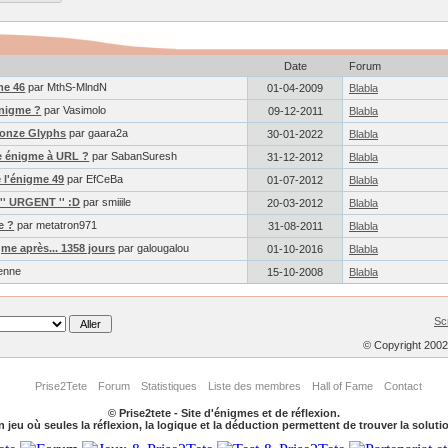
Date
Forum
me 46
par MthS-MlndN
01-04-2009
Blabla
énigme ?
par Vasimolo
09-12-2011
Blabla
ronze Glyphs
par gaara2a
30-01-2022
Blabla
 énigme à URL ?
par SabanSuresh
31-12-2012
Blabla
e l'énigme 49
par EfCeBa
01-07-2012
Blabla
'' URGENT '' :D
par smiiile
20-03-2012
Blabla
e ?
par metatron971
31-08-2011
Blabla
gme après... 1358 jours
par galougalou
01-10-2016
Blabla
enne
15-10-2008
Blabla
Sc
© Copyright 200
Prise2Tete
Forum
Statistiques
Liste des membres
Hall of Fame
Contact
© Prise2tete - Site d'énigmes et de réflexion.
 jeu où seules la réflexion, la logique et la déduction permettent de trouver la soluti