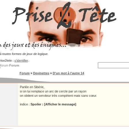
 toutes formes de jeux de logique.
rise2tete :
s'identifier
.
Forum
Forum
»
Devinettes
»
D'un mot à l'autre 14
Parlée en Sibérie,
si on lui remplace un arc de cercle par un rayon
on obtient un serviteur très compétent mais sans cœur.
indice :
Spoiler : [Afficher le message]