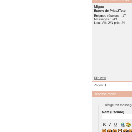
Migou
Expert de Prise2Tete
Enigmes résolues : 17
Messages : 943
Lieu: Ville 2/N près 2*i
Site web
Pages:
1
Réponse rapide
Rédige ton messag
Nom (Pseudo)
|