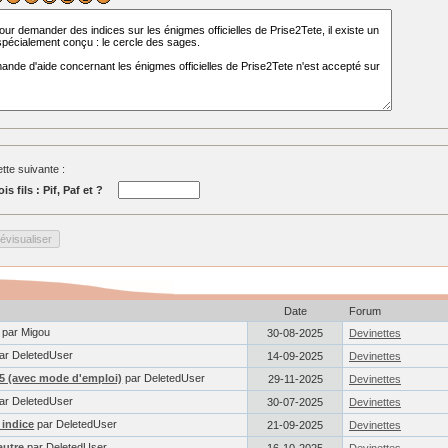
tte suivante :
is fils : Pif, Paf et ?
Date
Forum
par Migou
30-08-2025
Devinettes
ar DeletedUser
14-09-2025
Devinettes
15 (avec mode d'emploi)
par DeletedUser
29-11-2025
Devinettes
ar DeletedUser
30-07-2025
Devinettes
 indice
par DeletedUser
21-09-2025
Devinettes
autre
par DeletedUser