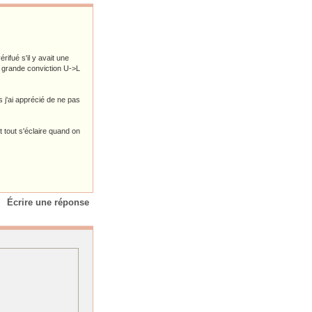
rifué s'il y avait une
 grande conviction U->L
s j'ai apprécié de ne pas
t tout s'éclaire quand on
Écrire une réponse