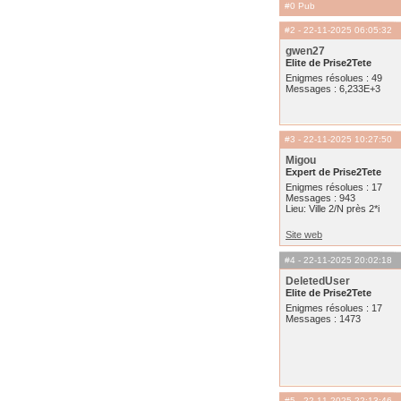
#0 Pub
#2
- 22-11-2025 06:05:32
gwen27
Elite de Prise2Tete
Enigmes résolues : 49
Messages : 6,233E+3
#3
- 22-11-2025 10:27:50
Migou
Expert de Prise2Tete
Enigmes résolues : 17
Messages : 943
Lieu: Ville 2/N près 2*i
Site web
#4
- 22-11-2025 20:02:18
DeletedUser
Elite de Prise2Tete
Enigmes résolues : 17
Messages : 1473
#5
- 22-11-2025 22:13:46