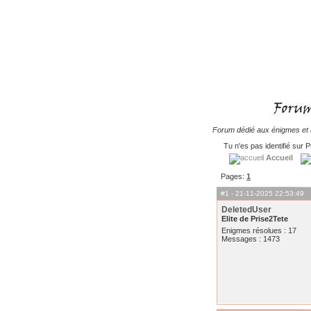
Forum dédié aux énigmes et à
Tu n'es pas identifié sur P
Accueil
Pages:
1
#1
- 21-11-2025 22:53:49
DeletedUser
Elite de Prise2Tete
Enigmes résolues : 17
Messages : 1473