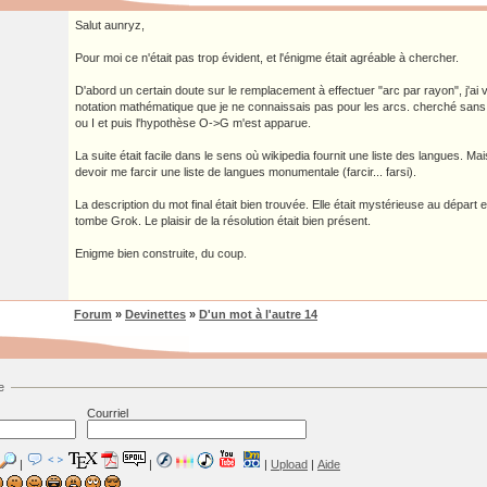
Salut aunryz,
Pour moi ce n'était pas trop évident, et l'énigme était agréable à chercher.
D'abord un certain doute sur le remplacement à effectuer "arc par rayon", j'ai vé
notation mathématique que je ne connaissais pas pour les arcs. cherché sans
ou I et puis l'hypothèse O->G m'est apparue.
La suite était facile dans le sens où wikipedia fournit une liste des langues. Mai
devoir me farcir une liste de langues monumentale (farcir... farsi).
La description du mot final était bien trouvée. Elle était mystérieuse au départ e
tombe Grok. Le plaisir de la résolution était bien présent.
Enigme bien construite, du coup.
Forum
»
Devinettes
»
D'un mot à l'autre 14
e
Courriel
|
|
|
Upload
|
Aide