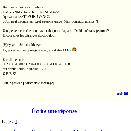
Bon, je commence à "traduire":
12-C-C-20-E-16-C-D-11 D-22-D-14-3-C
équivaut à
L33T5P34K 4V4NC3
qu'on peut traduire par
Leet speak avance
(Mais pourquoi avance ?)
Une petite recherche pour savoir de quoi cela parle! Diable, où suis-je tombé?
Encore chez les dérangés du ciboulot...
(H)ey yes ! See, double eye.
Là, je sèche, mais j'imagine que ça doit être 1337 (
)
Et enfin
le code
:
0028-005F-002B-20A4-005B-002D-007C-003C
qui donne selon l'alphabet 1337
G E E K
!
Oui,
Spoiler : [Afficher le message]
ash00
Écrire une réponse
Pages:
1