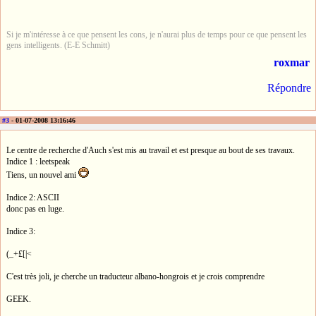
Si je m'intéresse à ce que pensent les cons, je n'aurai plus de temps pour ce que pensent les
gens intelligents. (E-E Schmitt)
roxmar
Répondre
#3
- 01-07-2008 13:16:46
Le centre de recherche d'Auch s'est mis au travail et est presque au bout de ses travaux.
Indice 1 : leetspeak
Tiens, un nouvel ami
Indice 2: ASCII
donc pas en luge.
Indice 3:
(_+₤[|<
C'est très joli, je cherche un traducteur albano-hongrois et je crois comprendre
GEEK.