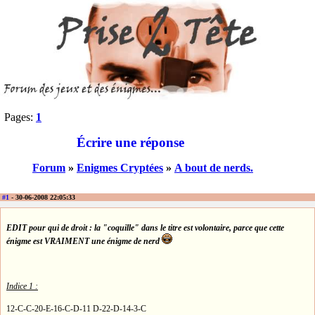
Pages:
1
Écrire une réponse
Forum
»
Enigmes Cryptées
»
A bout de nerds.
#1
- 30-06-2008 22:05:33
EDIT pour qui de droit : la "coquille" dans le titre est volontaire, parce que cette
énigme est VRAIMENT une énigme de nerd
Indice 1 :
12-C-C-20-E-16-C-D-11 D-22-D-14-3-C