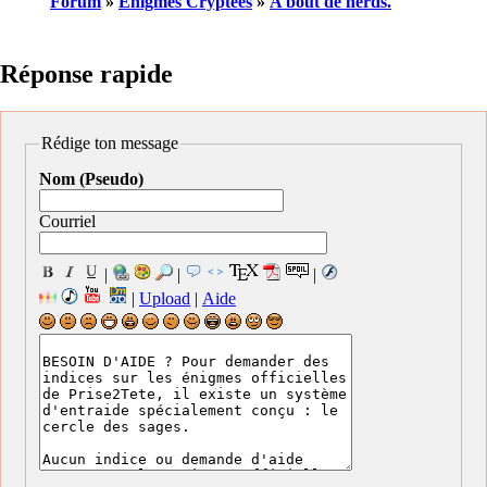
Forum
»
Enigmes Cryptées
»
A bout de nerds.
Réponse rapide
Rédige ton message
Nom (Pseudo)
Courriel
|
|
|
|
Upload
|
Aide