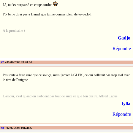
Là, tu t'es surpassé en coups tordus
PS Je ne dirai pas à Hamel que tu me donnes plein de toyos:lol:
A la prochaine ?
Gadjo
Répondre
#7
- 01-07-2008 20:20:44
Pas toute à faire sure que ce soit ça, mais j'arrive à GLEK, ce qui collerait pas trop mal avec
le titre de l'enigme...
L'amour, c'est quand on n'obtient pas tout de suite ce que l'on désire. Alfred Capus
tylla
Répondre
#8
- 02-07-2008 00:24:56