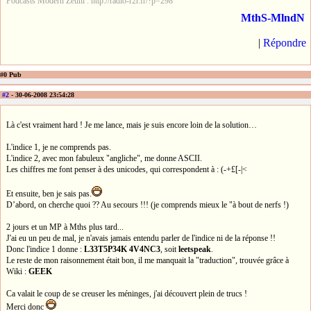
Podcasts Modern Zeuhl : http://radio-r2r.fr/?p=298
MthS-MlndN
|
Répondre
#0 Pub
#2
- 30-06-2008 23:54:28
Là c'est vraiment hard ! Je me lance, mais je suis encore loin de la solution…
L'indice 1, je ne comprends pas.
L'indice 2, avec mon fabuleux "angliche", me donne ASCII.
Les chiffres me font penser à des unicodes, qui correspondent à : (-+£[-|<
Et ensuite, ben je sais pas.
D’abord, on cherche quoi ?? Au secours !!! (je comprends mieux le "à bout de nerfs !)
2 jours et un MP à Mths plus tard...
J'ai eu un peu de mal, je n'avais jamais entendu parler de l'indice ni de la réponse !!
Donc l'indice 1 donne :
L33T5P34K 4V4NC3
, soit
leetspeak
.
Le reste de mon raisonnement était bon, il me manquait la "traduction", trouvée grâce à
Wiki :
GEEK
Ca valait le coup de se creuser les méninges, j'ai découvert plein de trucs !
Merci donc