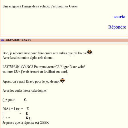
Une enigme à l'image de sa solutio: c'est pour les Geeks
scarta
Répondre
#6
- 01-07-2008 17:16:23
Bon, je répond juste pour faire croire aux autres que j'ai trouvé
Avec la substitution alpha cela donne:
L33T5P34K 4V4NC3 Pourquoi avant C3 ? ligne 3 sur wiki?
ecriture 1337 j'avais trouvé en fouillant sur nerd:|
Après, on a ascii Bravo pour le jeu de mot
Avec les codes hexa, cela donne:
(_+ pour
G
20A4 = Lire =
E
[- =
E
! < =
K
(
Je pense que la réponse est GEEK