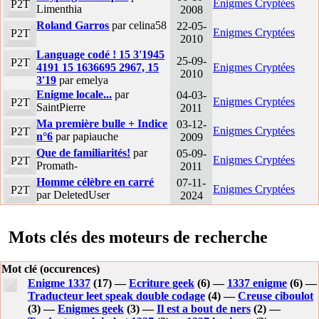
Enigmes Cryptées
P2T
Limenthia
2008
Roland Garros
par celina58
22-05-
Enigmes Cryptées
P2T
2010
Language codé ! 15 3'1945
25-09-
P2T
4191 15 1636695 2967, 15
Enigmes Cryptées
2010
3'19
par emelya
Enigme locale...
par
04-03-
Enigmes Cryptées
P2T
SaintPierre
2011
Ma première bulle + Indice
03-12-
Enigmes Cryptées
P2T
n°6
par papiauche
2009
Que de familiarités!
par
05-09-
Enigmes Cryptées
P2T
Promath-
2011
Homme célèbre en carré
07-11-
Enigmes Cryptées
P2T
par DeletedUser
2024
Mots clés des moteurs de recherche
Mot clé (occurences)
Enigme 1337
(17) —
Ecriture geek
(6) —
1337 enigme
(6) —
Traducteur leet speak double codage
(4) —
Creuse ciboulot
(3) —
Enigmes geek
(3) —
Il est a bout de ners
(2) —