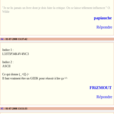
"Je ne lis jamais un livre dont je dois faire la critique. On se laisse tellement influencer." O.
Wilde
papiauche
Répondre
#4
- 01-07-2008 13:37:42
Indice 1 :
L33T5P34K4V4NC3
Indice 2 :
ASCII
Ce qui donne (_+₤[-|<
Il faut vraiment être un GEEK pour réussir à lire ça ^^
FRiZMOUT
Répondre
#5
- 01-07-2008 13:51:33