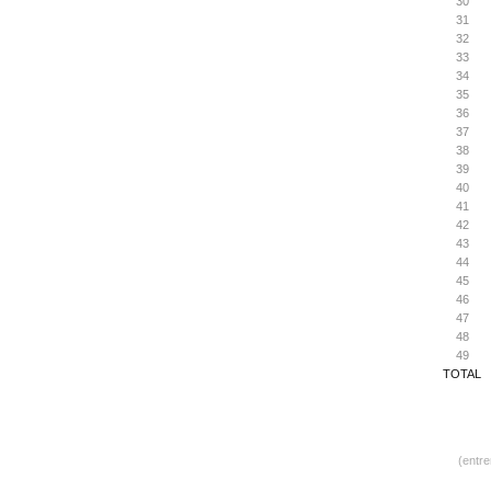
30
31
32
33
34
35
36
37
38
39
40
41
42
43
44
45
46
47
48
49
TOTAL
(entr