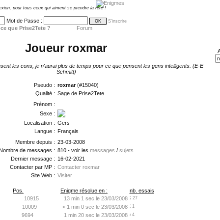
exion, pour tous ceux qui aiment se prendre la tête !
Mot de Passe :
S'inscrire
ce que Prise2Tete ?
Forum
Joueur roxmar
A
sent les cons, je n'aurai plus de temps pour ce que pensent les gens intelligents. (E-E
Schmitt)
Pseudo :
roxmar
(#15040)
Qualité :
Sage de Prise2Tete
Prénom :
Sexe :
Localisation :
Gers
Langue :
Français
Membre depuis :
23-03-2008
Nombre de messages :
810 - voir les
messages
/
sujets
Dernier message :
16-02-2021
Contacter par MP :
Contacter roxmar
Site Web :
Visiter
Pos.
Enigme résolue en :
nb. essais
10915
13 min 1 sec le 23/03/2008
27
10009
< 1 min 0 sec le 23/03/2008
1
9694
1 min 20 sec le 23/03/2008
4