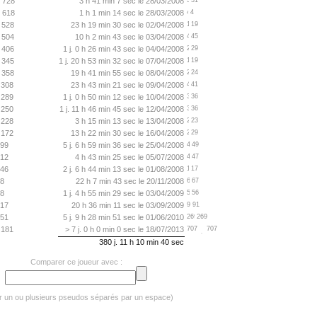
728
3 h 41 min 7 sec le 28/03/2008
31
618
1 h 1 min 14 sec le 28/03/2008
4
528
23 h 19 min 30 sec le 02/04/2008
19
504
10 h 2 min 43 sec le 03/04/2008
45
406
1 j. 0 h 26 min 43 sec le 04/04/2008
29
345
1 j. 20 h 53 min 32 sec le 07/04/2008
19
358
19 h 41 min 55 sec le 08/04/2008
24
308
23 h 43 min 21 sec le 09/04/2008
41
289
1 j. 0 h 50 min 12 sec le 10/04/2008
36
250
1 j. 11 h 46 min 45 sec le 12/04/2008
36
228
3 h 15 min 13 sec le 13/04/2008
23
172
13 h 22 min 30 sec le 16/04/2008
29
99
5 j. 6 h 59 min 36 sec le 25/04/2008
49
12
4 h 43 min 25 sec le 05/07/2008
47
46
2 j. 6 h 44 min 13 sec le 01/08/2008
17
8
22 h 7 min 43 sec le 20/11/2008
67
8
1 j. 4 h 55 min 29 sec le 03/04/2009
56
17
20 h 36 min 11 sec le 03/09/2009
91
51
5 j. 9 h 28 min 51 sec le 01/06/2010
269
181
> 7 j. 0 h 0 min 0 sec le 18/07/2013
707
380 j. 11 h 10 min 40 sec
Comparer ce joueur avec :
er un ou plusieurs pseudos séparés par un espace)