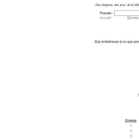
Des énigmes, des jeux, de la réfl
Pseudo :
Accueil
Qu'est-
Si je m'intéresse à ce que pen
Enigme
1
2
3