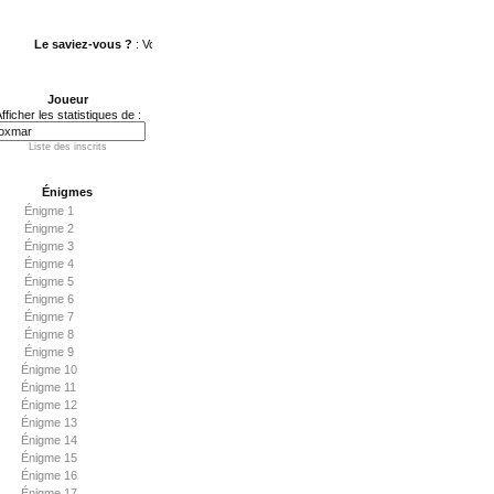
Le saviez-vous ?
: Vous aimez le poker ? Testez votre logique sur
P2T Poker
.
Joueur
fficher les statistiques de :
Liste des inscrits
Énigmes
Énigme 1
Énigme 2
Énigme 3
Énigme 4
Énigme 5
Énigme 6
Énigme 7
Énigme 8
Énigme 9
Énigme 10
Énigme 11
Énigme 12
Énigme 13
Énigme 14
Énigme 15
Énigme 16
Énigme 17