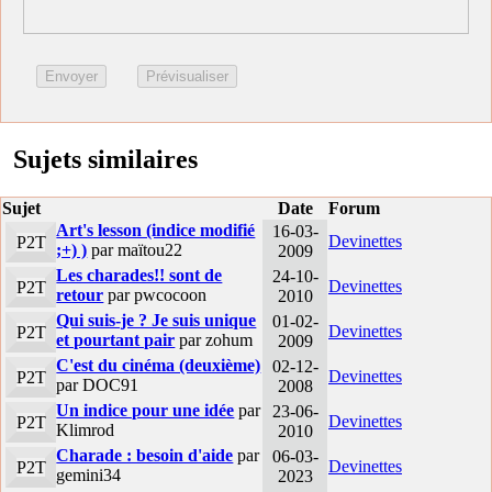
Sujets similaires
Sujet
Date
Forum
Art's lesson (indice modifié
16-03-
Devinettes
P2T
;+) )
par maïtou22
2009
Les charades!! sont de
24-10-
Devinettes
P2T
retour
par pwcocoon
2010
Qui suis-je ? Je suis unique
01-02-
Devinettes
P2T
et pourtant pair
par zohum
2009
C'est du cinéma (deuxième)
02-12-
Devinettes
P2T
par DOC91
2008
Un indice pour une idée
par
23-06-
Devinettes
P2T
Klimrod
2010
Charade : besoin d'aide
par
06-03-
Devinettes
P2T
gemini34
2023