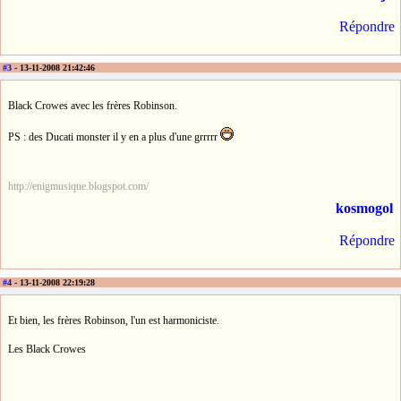
Répondre
#3
- 13-11-2008 21:42:46
Black Crowes avec les frères Robinson.
PS : des Ducati monster il y en a plus d'une grrrrr
http://enigmusique.blogspot.com/
kosmogol
Répondre
#4
- 13-11-2008 22:19:28
Et bien, les frères Robinson, l'un est harmoniciste.
Les Black Crowes