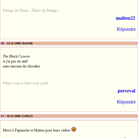
Partage du Plaisir... Plaisir du Partage ...
maïtou22
Répondre
#6
- 14-11-2008 10:43:06
The Black Crowes
et j'ai pas ete aidé
sans rancune du chevalier
When i was a child i was a jedi
perceval
Répondre
#7
- 16-11-2008 12:09:25
Merci à Papiauche et Maïtou pour leurs vidéos