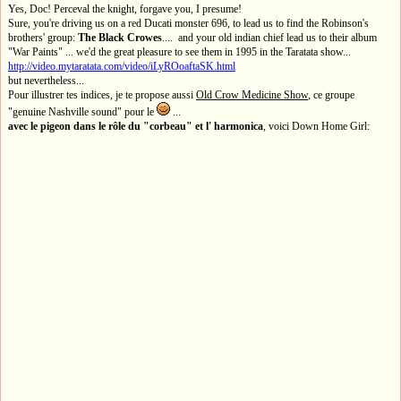
Yes, Doc! Perceval the knight, forgave you, I presume!
Sure, you're driving us on a red Ducati monster 696, to lead us to find the Robinson's
brothers' group:
The Black Crowes
.... and your old indian chief lead us to their album
"War Paints" ... we'd the great pleasure to see them in 1995 in the Taratata show...
http://video.mytaratata.com/video/iLyROoaftaSK.html
but nevertheless...
Pour illustrer tes indices, je te propose aussi
Old Crow Medicine Show
, ce groupe
"genuine Nashville sound" pour le
...
avec le pigeon dans le rôle du "corbeau" et l' harmonica
, voici Down Home Girl: