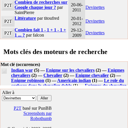
Combien de recherches sur
20-06-
P2T
Google chaque jour ?
par
Devinettes
2011
SaintPierre
Littérature
par titoufred
20-01-
Devinettes
P2T
2012
Combien fait 1 - 1 + 1 - 1 +
29-12-
Devinettes
P2T
1 ... ?
par falcon
2009
Mots clés des moteurs de recherche
Mot clé (occurences)
Indian war
(5) —
Enigme sur les chevaliers
(2) —
Enigmes
chevaliers
(2) —
Chevalier
(2) —
Enigme chevalier
(2) —
Enigme robinson
(1) —
Americain indian
(1) —
Le role du
corbeau dans le chevalier doble
(1) —
Enigmes du chevalier
(1) —
Le vhevalier double
(1) —
Enigme+ chevalier
(1) —
Aller à
Picture
(1) —
Paint
(1) —
P2T
basé sur PunBB
Screenshots par
Robothumb