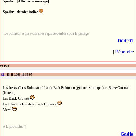
Spoiler : [Afficher le message]
Spoiler : dernier indice
"Le bonheur est la seule chose qui se double si on le partage"
DOC91
|
Répondre
#0 Pub
#2
- 13-11-2008 19:56:07
Les frères Chris Robinson (chant), Rich Robinson (guitare rythmique), et Steve Gorman
(batterie).
Les Black Crowes
Ha le bon rock sudistes à la Outlaws
Merci
A la prochaine ?
Gadjo