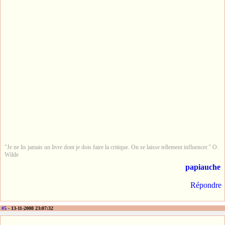
"Je ne lis jamais un livre dont je dois faire la critique. On se laisse tellement influencer." O.
Wilde
papiauche
Répondre
#5
- 13-11-2008 23:07:32