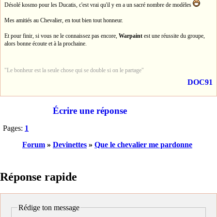
Désolé kosmo pour les Ducatis, c'est vrai qu'il y en a un sacré nombre de modèles
Mes amitiés au Chevalier, en tout bien tout honneur.
Et pour finir, si vous ne le connaissez pas encore,
Warpaint
est une réussite du groupe,
alors bonne écoute et à la prochaine.
"Le bonheur est la seule chose qui se double si on le partage"
DOC91
Écrire une réponse
Pages:
1
Forum
»
Devinettes
»
Que le chevalier me pardonne
Réponse rapide
Rédige ton message