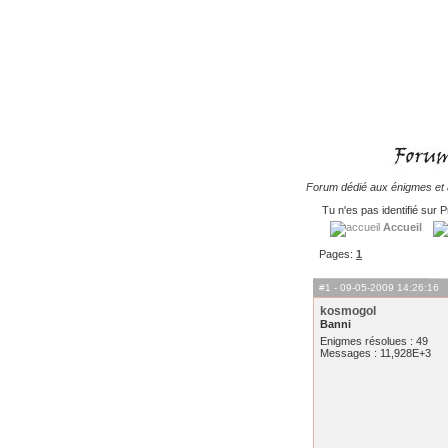
Forum dédié aux énigmes et à
Tu n'es pas identifié sur P
Accueil
Pages:
1
#1
- 09-05-2009 14:26:16
kosmogol
Banni
Enigmes résolues : 49
Messages : 11,928E+3