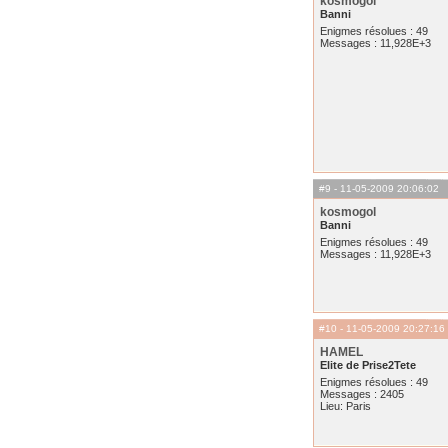
kosmogol
Banni
Enigmes résolues : 49
Messages : 11,928E+3
#9
- 11-05-2009 20:06:02
kosmogol
Banni
Enigmes résolues : 49
Messages : 11,928E+3
#10
- 11-05-2009 20:27:16
HAMEL
Elite de Prise2Tete
Enigmes résolues : 49
Messages : 2405
Lieu: Paris