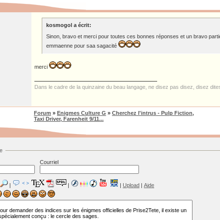
kosmogol a écrit:
Sinon, bravo et merci pour toutes ces bonnes réponses et un bravo partic
emmaenne pour saa sagacité
merci
Dans le cadre de la quinzaine du beau langage, ne disez pas disez, disez dit
Forum
»
Enigmes Culture G
»
Cherchez l'intrus - Pulp Fiction,
Taxi Driver, Farenheit 9/11...
e
Courriel
|
|
|
Upload
|
Aide