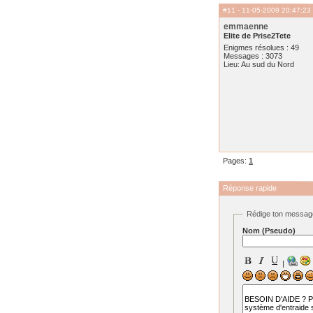
#11
- 11-05-2009 20:47:23
emmaenne
Elite de Prise2Tete
Enigmes résolues : 49
Messages : 3073
Lieu: Au sud du Nord
Pages:
1
Réponse rapide
Rédige ton messag
Nom (Pseudo)
|