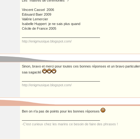
Les "maîtres de cérémonies" ?
Vincent Cassel 2006
Edouard Baer 2009
Valérie Lemercier
Isabelle Huppert je ne sais plus quand
Cécile de France 2005
http://enigmusique.blogspot.com/
Sinon, bravo et merci pour toutes ces bonnes réponses et un bravo particul
saa sagacité
http://enigmusique.blogspot.com/
Ben on n'a pas de points pour les bonnes réponses
-C'est curieux chez les marins ce besoin de faire des phrases !