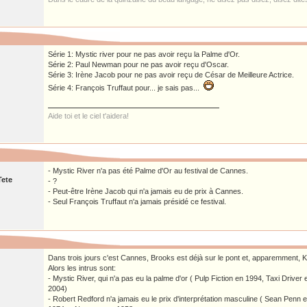
Série 1: Mystic river pour ne pas avoir reçu la Palme d'Or.
Série 2: Paul Newman pour ne pas avoir reçu d'Oscar.
Série 3: Irène Jacob pour ne pas avoir reçu de César de Meilleure Actrice.
Série 4: François Truffaut pour... je sais pas...
Aide toi et le ciel t'aidera!
- Mystic River n'a pas été Palme d'Or au festival de Cannes.
Tete
- ?
- Peut-être Irène Jacob qui n'a jamais eu de prix à Cannes.
- Seul François Truffaut n'a jamais présidé ce festival.
Dans trois jours c'est Cannes, Brooks est déjà sur le pont et, apparemment, 
Alors les intrus sont:
- Mystic River, qui n'a pas eu la palme d'or ( Pulp Fiction en 1994, Taxi Drive
2004)
- Robert Redford n'a jamais eu le prix d'interprétation masculine ( Sean Penn