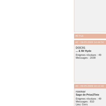
#0 Pub
#2
- 09-05-2009 14:44:56
DOC91
... & Mr Hyde
Enigmes résolues : 49
Messages : 2038
#3
- 09-05-2009 16:12:40
roxmar
Sage de Prise2Tete
Enigmes résolues : 49
Messages : 810
Lieu: Gers