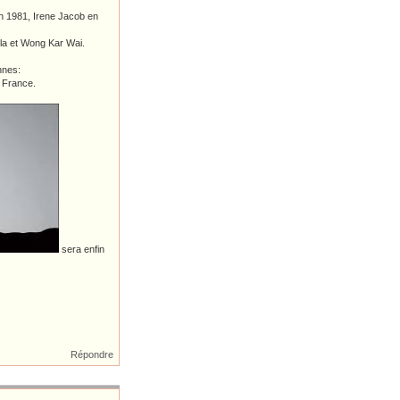
n 1981, Irene Jacob en
ola et Wong Kar Wai.
nnes:
e France.
sera enfin
Répondre