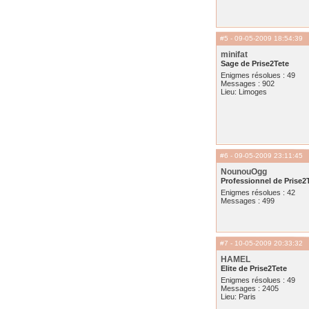
#5
- 09-05-2009 18:54:39
minifat
Sage de Prise2Tete
Enigmes résolues : 49
Messages : 902
Lieu: Limoges
#6
- 09-05-2009 23:11:45
NounouOgg
Professionnel de Prise2
Enigmes résolues : 42
Messages : 499
#7
- 10-05-2009 20:33:32
HAMEL
Elite de Prise2Tete
Enigmes résolues : 49
Messages : 2405
Lieu: Paris