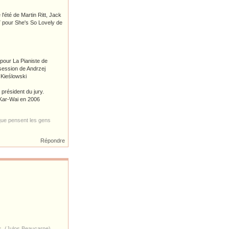
'été de Martin Ritt, Jack
 pour She's So Lovely de
pour La Pianiste de
session de Andrzej
 Kieślowski
 président du jury.
Kar-Wai en 2006
 que pensent les gens
Répondre
es. (Julos Beaucarne)