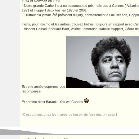
1974 et Newman en 1958
- Notre grande Catherine a eu beaucoup de prix mais pas à Cannes ( Adjani e
1991 et Huppert deux fois, en 1978 et 2001
- Truffaut n'a jamais été président du jury, contrairement à Luc Besson, Copp
Tiens, pour Kosmo et les autres, trouvez l'intrus, toujours en rapport avec Ca
- Vincent Cassel, Edouard Baer, Valérie Lemercier, Isabelle Huppert, Cécile d
Et cette année espérons que
récompensé.
Et comme dirait Barack: Yes we Cannes
-C'est curieux chez les marins ce besoin de faire des phrases !