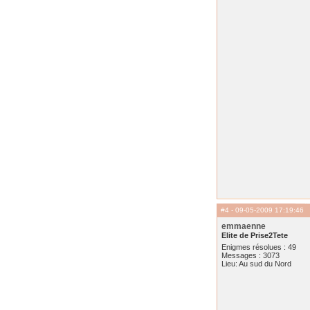
#4
- 09-05-2009 17:19:46
emmaenne
Elite de Prise2Tete
Enigmes résolues : 49
Messages : 3073
Lieu: Au sud du Nord