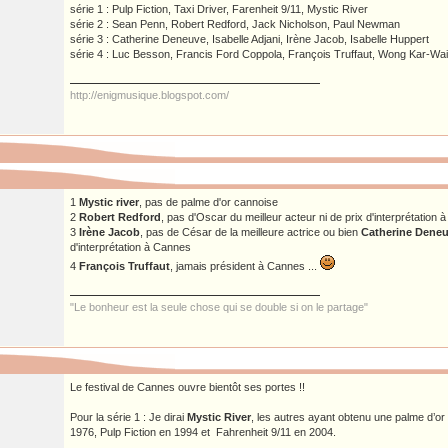
série 1 : Pulp Fiction, Taxi Driver, Farenheit 9/11, Mystic River
série 2 : Sean Penn, Robert Redford, Jack Nicholson, Paul Newman
série 3 : Catherine Deneuve, Isabelle Adjani, Irène Jacob, Isabelle Huppert
série 4 : Luc Besson, Francis Ford Coppola, François Truffaut, Wong Kar-Wai
http://enigmusique.blogspot.com/
1
Mystic river
, pas de palme d'or cannoise
2
Robert Redford
, pas d'Oscar du meilleur acteur ni de prix d'interprétation
3
Irène Jacob
, pas de César de la meilleure actrice ou bien
Catherine Dene
d'interprétation à Cannes
4
François Truffaut
, jamais président à Cannes ...
"Le bonheur est la seule chose qui se double si on le partage"
Le festival de Cannes ouvre bientôt ses portes !!
Pour la série 1 : Je dirai
Mystic River
, les autres ayant obtenu une palme d’or
1976, Pulp Fiction en 1994 et Fahrenheit 9/11 en 2004.