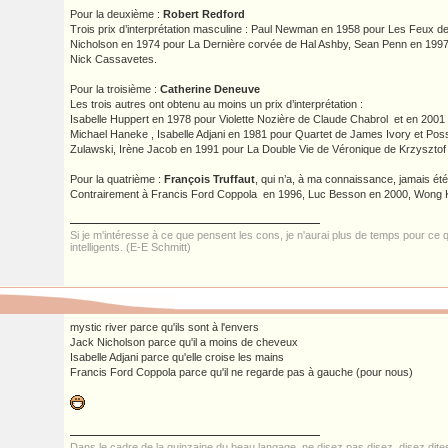
Pour la deuxième :
Robert Redford
Trois prix d’interprétation masculine : Paul Newman en 1958 pour Les Feux de l
Nicholson en 1974 pour La Dernière corvée de Hal Ashby, Sean Penn en 1997
Nick Cassavetes.
Pour la troisième :
Catherine Deneuve
Les trois autres ont obtenu au moins un prix d’interprétation :
Isabelle Huppert en 1978 pour Violette Nozière de Claude Chabrol et en 2001 
Michael Haneke , Isabelle Adjani en 1981 pour Quartet de James Ivory et Pos
Zulawski, Irène Jacob en 1991 pour La Double Vie de Véronique de Krzysztof
Pour la quatrième :
François Truffaut
, qui n’a, à ma connaissance, jamais été
Contrairement à Francis Ford Coppola en 1996, Luc Besson en 2000, Wong 
Si je m'intéresse à ce que pensent les cons, je n'aurai plus de temps pour ce
intelligents. (E-E Schmitt)
mystic river parce qu'ils sont à l'envers
Jack Nicholson parce qu'il a moins de cheveux
Isabelle Adjani parce qu'elle croise les mains
Francis Ford Coppola parce qu'il ne regarde pas à gauche (pour nous)
Dans le cadre de la quinzaine du beau langage, ne disez pas disez, disez dit