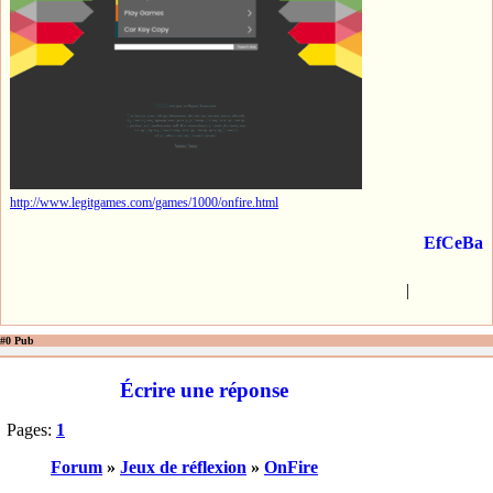
http://www.legitgames.com/games/1000/onfire.html
EfCeBa
|
#0 Pub
Écrire une réponse
Pages:
1
Forum
»
Jeux de réflexion
»
OnFire