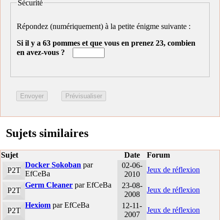
Sécurité
Répondez (numériquement) à la petite énigme suivante :
Si il y a 63 pommes et que vous en prenez 23, combien
en avez-vous ?
Sujets similaires
Sujet
Date
Forum
Docker Sokoban
par
02-06-
Jeux de réflexion
P2T
EfCeBa
2010
Germ Cleaner
par EfCeBa
23-08-
Jeux de réflexion
P2T
2008
Hexiom
par EfCeBa
12-11-
Jeux de réflexion
P2T
2007