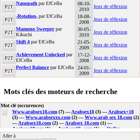
Nanopath
par EfCeBa
08-10-
Jeux de réflexion
P2T
2010
-Rotation-
par EfCeBa
18-08-
Jeux de réflexion
P2T
2008
Mamono Sweeper
par
30-05-
Jeux de réflexion
P2T
Kikuchi
2010
Shift 4
par EfCeBa
21-05-
Jeux de réflexion
P2T
2009
Achievement Unlocked
par
17-12-
Jeux de réflexion
P2T
EfCeBa
2008
Perfect Balance
par EfCeBa
24-01-
Jeux de réflexion
P2T
2009
Mots clés des moteurs de recherche
Mot clé (occurences)
Www.arabsex18.com
(7) —
Arabsex18
(3) —
Arabsex+18
(3) —
Www.arabsexxx.com
(2) —
Www.arab sex 18.com
(2)
—
Arabsex18.com
(2) —
Arabsex 18.com
(1) —
Arabsex18com
(1) —
Arabsex18-.com
(1) —
Onfire
legitgames -on fire
(1) —
Www.arabsex+18.com
(1) —
Aller à