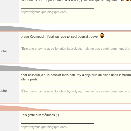
Des doutes sur l'appartenance à l'Europe, je ne vois que le Royaume-Uni
http://enigmusique.blogspot.com/
bravo Kosmogol ...j'etait sur que toi seul pourrai trouver
"Être une enzyme avec fonction hydrolyse, mais ne pas savoir comment si pre
ruche
cher celina58 je suis desoler mais bon ^^ y a deja plus de place dans la voitur
aller a pieds !!
ruche
"Être une enzyme avec fonction hydrolyse, mais ne pas savoir comment si pre
Fais gaffe aux méduses ;-)
http://enigmusique.blogspot.com/