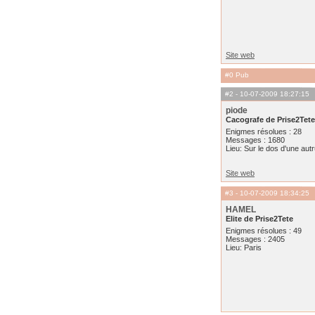
Site web
#0 Pub
#2
- 10-07-2009 18:27:15
piode
Cacografe de Prise2Tete
Enigmes résolues : 28
Messages : 1680
Lieu: Sur le dos d'une aut
Site web
#3
- 10-07-2009 18:34:25
HAMEL
Elite de Prise2Tete
Enigmes résolues : 49
Messages : 2405
Lieu: Paris