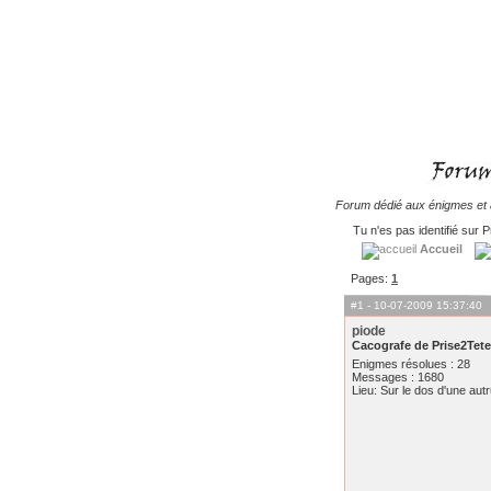
Forum dédié aux énigmes et à
Tu n'es pas identifié sur P
Accueil
Pages:
1
#1
- 10-07-2009 15:37:40
piode
Cacografe de Prise2Tete
Enigmes résolues : 28
Messages : 1680
Lieu: Sur le dos d'une aut