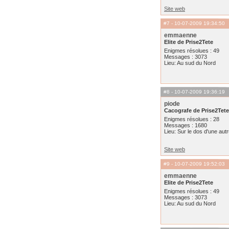
Site web
#7
- 10-07-2009 19:34:50
emmaenne
Elite de Prise2Tete
Enigmes résolues : 49
Messages : 3073
Lieu: Au sud du Nord
#8
- 10-07-2009 19:36:19
piode
Cacografe de Prise2Tete
Enigmes résolues : 28
Messages : 1680
Lieu: Sur le dos d'une aut
Site web
#9
- 10-07-2009 19:52:03
emmaenne
Elite de Prise2Tete
Enigmes résolues : 49
Messages : 3073
Lieu: Au sud du Nord