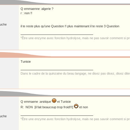
Q emmaenne :algerie ?
r : non !!
ruche
il te reste plus qu'une Question !! plus maintenant il te reste 3 Question
"Être une enzyme avec fonction hydrolyse, mais ne pas savoir comment si pre
Tunisie
Dans le cadre de la quinzaine du beau langage, ne disez pas disez, disez dit
Q emmaene :ar
c
tique
et Tunisie
R: NON [il fait beaucoup trop froid!!!]
et non
ruche
"Être une enzyme avec fonction hydrolyse, mais ne pas savoir comment si pre