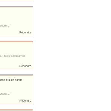
ndre ..."
Répondre
es. (Julos Beaucarne)
Répondre
pose pile les bonne
ndre ..."
Répondre