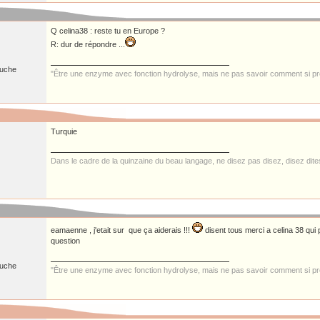
Q celina38 : reste tu en Europe ?
R: dur de répondre ...
ruche
"Être une enzyme avec fonction hydrolyse, mais ne pas savoir comment si pre
Turquie
Dans le cadre de la quinzaine du beau langage, ne disez pas disez, disez dit
eamaenne , j'etait sur que ça aiderais !!!
disent tous merci a celina 38 qui 
question
ruche
"Être une enzyme avec fonction hydrolyse, mais ne pas savoir comment si pre