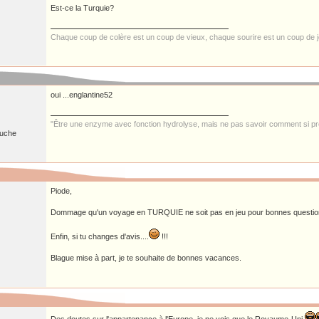
Est-ce la Turquie?
Chaque coup de colère est un coup de vieux, chaque sourire est un coup de 
oui ...englantine52
"Être une enzyme avec fonction hydrolyse, mais ne pas savoir comment si pre
ruche
Piode,
Dommage qu'un voyage en TURQUIE ne soit pas en jeu pour bonnes questio
Enfin, si tu changes d'avis....
!!!
Blague mise à part, je te souhaite de bonnes vacances.