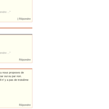
ndre ..."
|
Répondre
ndre ..."
Répondre
et tu nous proposes de
ar oui ou par non.
il n' y a pas de troisième
Répondre