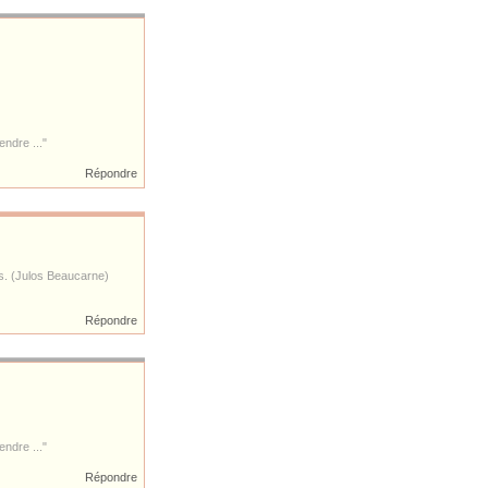
ndre ..."
Répondre
es. (Julos Beaucarne)
Répondre
ndre ..."
Répondre