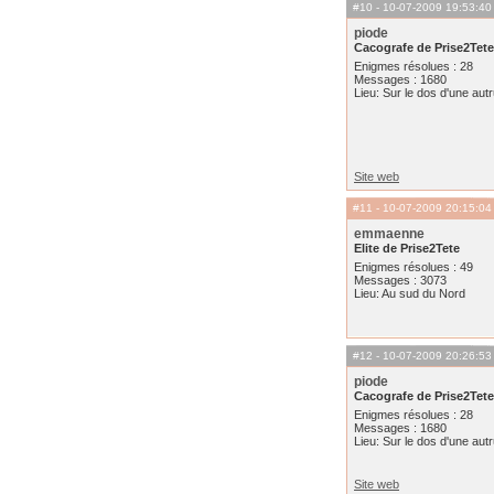
#10
- 10-07-2009 19:53:40
piode
Cacografe de Prise2Tete
Enigmes résolues : 28
Messages : 1680
Lieu: Sur le dos d'une aut
Site web
#11
- 10-07-2009 20:15:04
emmaenne
Elite de Prise2Tete
Enigmes résolues : 49
Messages : 3073
Lieu: Au sud du Nord
#12
- 10-07-2009 20:26:53
piode
Cacografe de Prise2Tete
Enigmes résolues : 28
Messages : 1680
Lieu: Sur le dos d'une aut
Site web