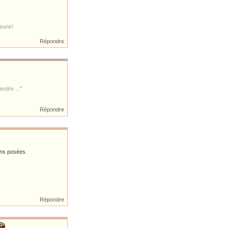
jeune!
Répondre
ndre ..."
Répondre
ns posées.
Répondre