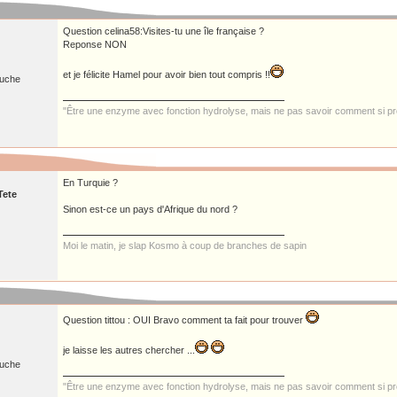
Question celina58:Visites-tu une île française ?
Reponse NON
et je félicite Hamel pour avoir bien tout compris !!
ruche
"Être une enzyme avec fonction hydrolyse, mais ne pas savoir comment si pre
En Turquie ?
Tete
Sinon est-ce un pays d'Afrique du nord ?
Moi le matin, je slap Kosmo à coup de branches de sapin
Question tittou : OUI Bravo comment ta fait pour trouver
je laisse les autres chercher ...
ruche
"Être une enzyme avec fonction hydrolyse, mais ne pas savoir comment si pre