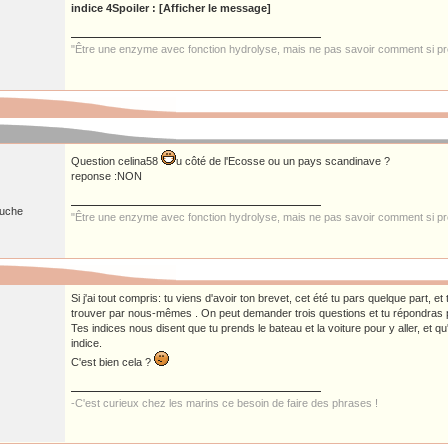
indice 4
Spoiler : [Afficher le message]
"Être une enzyme avec fonction hydrolyse, mais ne pas savoir comment si pre
Question celina58
u côté de l'Ecosse ou un pays scandinave ?
reponse :NON
ruche
"Être une enzyme avec fonction hydrolyse, mais ne pas savoir comment si pre
Si j'ai tout compris: tu viens d'avoir ton brevet, cet été tu pars quelque part, 
trouver par nous-mêmes . On peut demander trois questions et tu répondras p
Tes indices nous disent que tu prends le bateau et la voiture pour y aller, et qu'
indice.
C'est bien cela ?
-C'est curieux chez les marins ce besoin de faire des phrases !