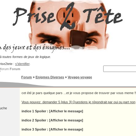
 toutes formes de jeux de logique.
rise2tete :
s'identifier
.
Forum
Forum
»
Enigmes Diverses
»
Voyage-voyage
cet été je pars quelque pars ...et je vous propose de trouver par vous meme !
Vous pouvez demander 5 [plus 3] Questions je répondrait par oui ou part non
ruche
indice 1
Spoiler : [Afficher le message]
indice 2
Spoiler : [Afficher le message]
indice 3
Spoiler : [Afficher le message]