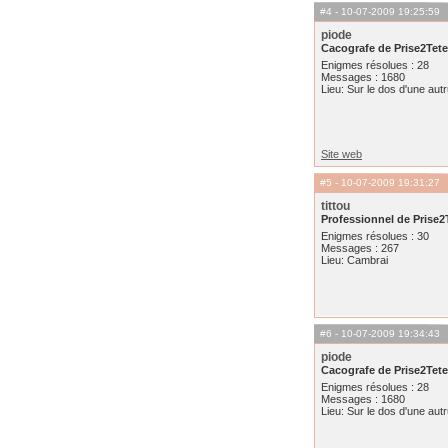
#4
- 10-07-2009 19:25:59
piode
Cacografe de Prise2Tete
Enigmes résolues : 28
Messages : 1680
Lieu: Sur le dos d'une aut
Site web
#5
- 10-07-2009 19:31:27
tittou
Professionnel de Prise2
Enigmes résolues : 30
Messages : 267
Lieu: Cambrai
#6
- 10-07-2009 19:34:43
piode
Cacografe de Prise2Tete
Enigmes résolues : 28
Messages : 1680
Lieu: Sur le dos d'une aut