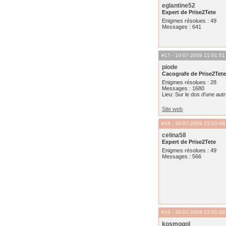
eglantine52
Expert de Prise2Tete
Enigmes résolues : 49
Messages : 641
#17
- 10-07-2009 21:01:51
piode
Cacografe de Prise2Tete
Enigmes résolues : 28
Messages : 1680
Lieu: Sur le dos d'une aut
Site web
#18
- 10-07-2009 22:03:09
celina58
Expert de Prise2Tete
Enigmes résolues : 49
Messages : 566
#19
- 10-07-2009 22:05:00
kosmogol