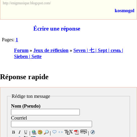
http://enigmusique.blogspot.com/
kosmogol
Écrire une réponse
Pages:
1
Forum
»
Jeux de réflexion
»
Seven | 七 | Sept | семь |
Sieben | Sette
Réponse rapide
Rédige ton message
Nom (Pseudo)
Courriel
|
|
|