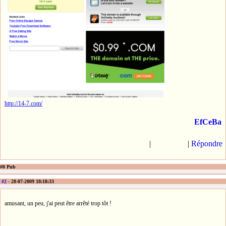
http://14-7.com/
EfCeBa
|
|
Répondre
#0 Pub
#2
- 28-07-2009 18:18:33
amusant, un peu, j'ai peut être arrêté trop tôt !