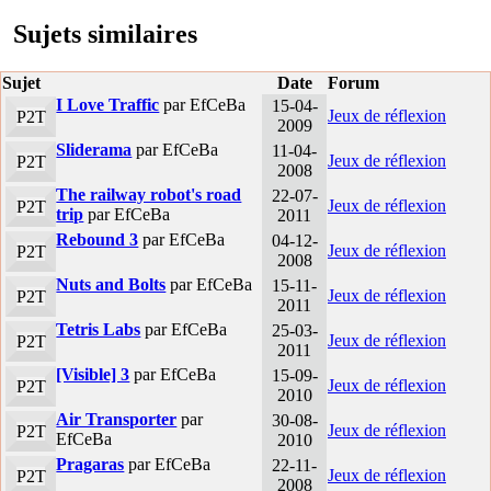
Sujets similaires
Sujet
Date
Forum
I Love Traffic
par EfCeBa
15-04-
Jeux de réflexion
P2T
2009
Sliderama
par EfCeBa
11-04-
Jeux de réflexion
P2T
2008
The railway robot's road
22-07-
Jeux de réflexion
P2T
trip
par EfCeBa
2011
Rebound 3
par EfCeBa
04-12-
Jeux de réflexion
P2T
2008
Nuts and Bolts
par EfCeBa
15-11-
Jeux de réflexion
P2T
2011
Tetris Labs
par EfCeBa
25-03-
Jeux de réflexion
P2T
2011
[Visible] 3
par EfCeBa
15-09-
Jeux de réflexion
P2T
2010
Air Transporter
par
30-08-
Jeux de réflexion
P2T
EfCeBa
2010
Pragaras
par EfCeBa
22-11-
Jeux de réflexion
P2T
2008